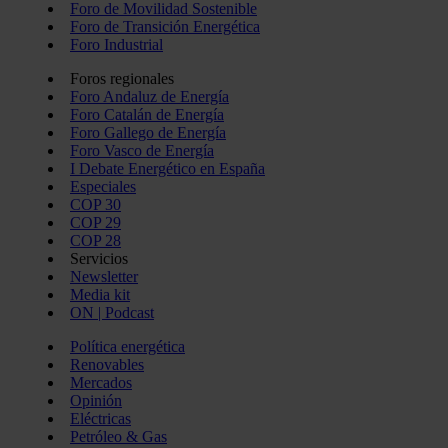
Foro de Movilidad Sostenible
Foro de Transición Energética
Foro Industrial
Foros regionales
Foro Andaluz de Energía
Foro Catalán de Energía
Foro Gallego de Energía
Foro Vasco de Energía
I Debate Energético en España
Especiales
COP 30
COP 29
COP 28
Servicios
Newsletter
Media kit
ON | Podcast
Política energética
Renovables
Mercados
Opinión
Eléctricas
Petróleo & Gas