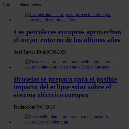
datos personales y establezca sus preferencias en la
Noticias relacionadas
sección de datos
. Puede cambiar o retirar su
consentimiento en cualquier momento en la Declaración
de cookies.
Las petroleras europeas aprovechan
Las cookies de este sitio web se usan para personalizar
el mejor entorno de los últimos años
el contenido y los anuncios, ofrecer funciones de redes
sociales y analizar el tráfico. Además, compartimos
José Javier Ruiz
06/08/2026
información sobre el uso que haga del sitio web con
nuestros partners de redes sociales, publicidad y análisis
web, quienes pueden combinarla con otra información
que les haya proporcionado o que hayan recopilado a
Bruselas se prepara para el posible
partir del uso que haya hecho de sus servicios.
impacto del eclipse solar sobre el
sistema eléctrico europeo
Redacción
06/08/2026