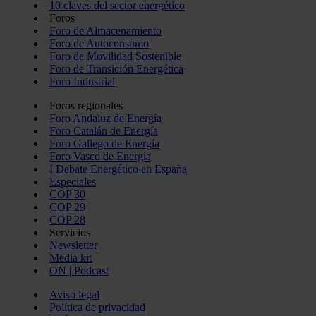
10 claves del sector energético
Foros
Foro de Almacenamiento
Foro de Autoconsumo
Foro de Movilidad Sostenible
Foro de Transición Energética
Foro Industrial
Foros regionales
Foro Andaluz de Energía
Foro Catalán de Energía
Foro Gallego de Energía
Foro Vasco de Energía
I Debate Energético en España
Especiales
COP 30
COP 29
COP 28
Servicios
Newsletter
Media kit
ON | Podcast
Aviso legal
Política de privacidad