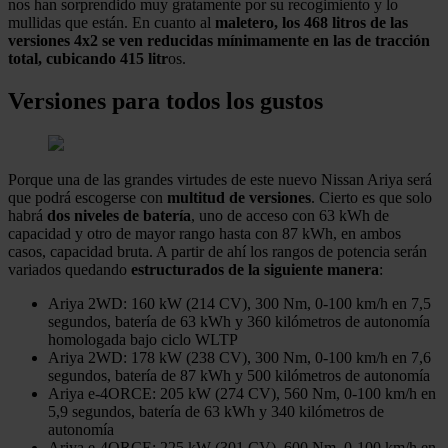
nos han sorprendido muy gratamente por su recogimiento y lo
mullidas que están. En cuanto al
maletero, los 468 litros de las
versiones 4x2 se ven reducidas mínimamente en las de tracción
total, cubicando 415 litr
os.
Versiones para todos los gustos
Porque una de las grandes virtudes de este nuevo Nissan Ariya será
que podrá escogerse con
multitud de versiones
. Cierto es que solo
habrá
dos niveles de batería
, uno de acceso con 63 kWh de
capacidad y otro de mayor rango hasta con 87 kWh, en ambos
casos, capacidad bruta. A partir de ahí los rangos de potencia serán
variados quedando
estructurados de la siguiente manera
:
Ariya 2WD: 160 kW (214 CV), 300 Nm, 0-100 km/h en 7,5
segundos, batería de 63 kWh y 360 kilómetros de autonomía
homologada bajo ciclo WLTP
Ariya 2WD: 178 kW (238 CV), 300 Nm, 0-100 km/h en 7,6
segundos, batería de 87 kWh y 500 kilómetros de autonomía
Ariya e-4ORCE: 205 kW (274 CV), 560 Nm, 0-100 km/h en
5,9 segundos, batería de 63 kWh y 340 kilómetros de
autonomía
Ariya e-4ORCE: 225 kW (301 CV), 600 Nm, 0-100 km/h en