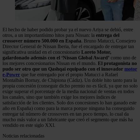
El hecho de haber podido probar ya el nuevo Ariya se debió, entre
otros, a un importantísimo hitos para Nissan: la
entrega del
crossover número 500.000 en España
. Bruno Matucci, Consejero
Director General de Nissan Iberia, fue el encargado de entregar tan
significativa unidad en el concesionario
Loreto Motor,
galardonado además con el ‘Nissan Global Award’
como uno de
los mejores concesionarios Nissan en el mundo.
El protagonista no
pudo ser otro que un Qashqai equipado con el innovador
motor
e-Power
que fue entregado por el propio Matucci a Rafael
Montalbán Bornay, de Chipiona (Cádiz). Un doble hito tanto para la
propia concesión (conseguir dicho premio no es fácil, ya que no solo
exige superar el porcentaje de la media nacional de ventas en todos
los canales, sino que también exige los mejores índices de
satisfacción de los clientes. Solo dos concesiones lo han ganado este
año en España) como para la marca porque ninguna ha conseguido
entregar tal número de crossovers en tan poco tiempo, lo cual da
mucho más valor a un fabricante que creó el segmento que más ha
vendido en este siglo XXI.
Noticias relacionadas