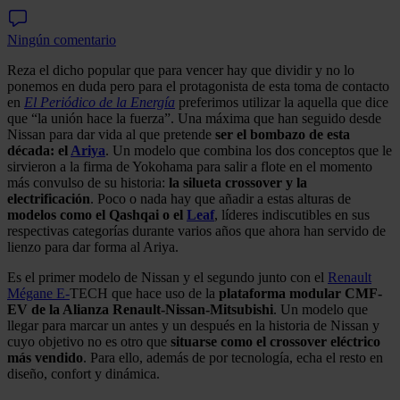
Ningún comentario
Reza el dicho popular que para vencer hay que dividir y no lo
ponemos en duda pero para el protagonista de esta toma de contacto
en
El Periódico de la Energía
preferimos utilizar la aquella que dice
que “la unión hace la fuerza”. Una máxima que han seguido desde
Nissan para dar vida al que pretende
ser el bombazo de esta
década: el
Ariya
. Un modelo que combina los dos conceptos que le
sirvieron a la firma de Yokohama para salir a flote en el momento
más convulso de su historia:
la silueta crossover y la
electrificación
. Poco o nada hay que añadir a estas alturas de
modelos como el Qashqai o el
Leaf
, líderes indiscutibles en sus
respectivas categorías durante varios años que ahora han servido de
lienzo para dar forma al Ariya.
Es el primer modelo de Nissan y el segundo junto con el
Renault
Mégane E-
TECH que hace uso de la
plataforma modular CMF-
EV de la Alianza Renault-Nissan-Mitsubishi
. Un modelo que
llegar para marcar un antes y un después en la historia de Nissan y
cuyo objetivo no es otro que
situarse como el crossover eléctrico
más vendido
. Para ello, además de por tecnología, echa el resto en
diseño, confort y dinámica.