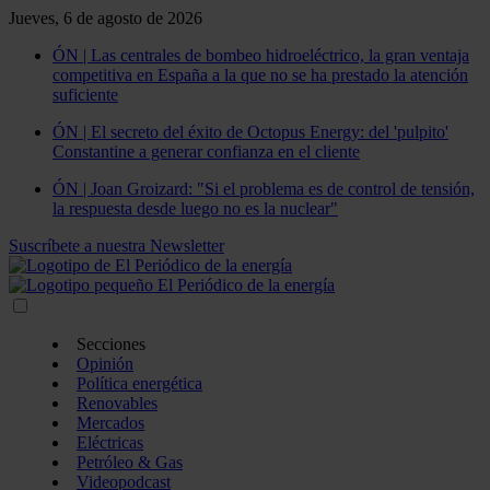
Jueves, 6 de agosto de 2026
ÓN | Las centrales de bombeo hidroeléctrico, la gran ventaja
competitiva en España a la que no se ha prestado la atención
suficiente
ÓN | El secreto del éxito de Octopus Energy: del 'pulpito'
Constantine a generar confianza en el cliente
ÓN | Joan Groizard: "Si el problema es de control de tensión,
la respuesta desde luego no es la nuclear"
Suscríbete a nuestra Newsletter
Secciones
Opinión
Política energética
Renovables
Mercados
Eléctricas
Petróleo & Gas
Videopodcast