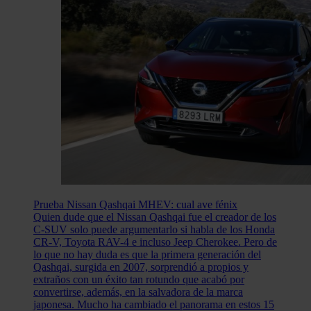
Prueba Nissan Qashqai MHEV: cual ave fénix
Quien dude que el Nissan Qashqai fue el creador de los
C-SUV solo puede argumentarlo si habla de los Honda
CR-V, Toyota RAV-4 e incluso Jeep Cherokee. Pero de
lo que no hay duda es que la primera generación del
Qashqai, surgida en 2007, sorprendió a propios y
extraños con un éxito tan rotundo que acabó por
convertirse, además, en la salvadora de la marca
japonesa. Mucho ha cambiado el panorama en estos 15