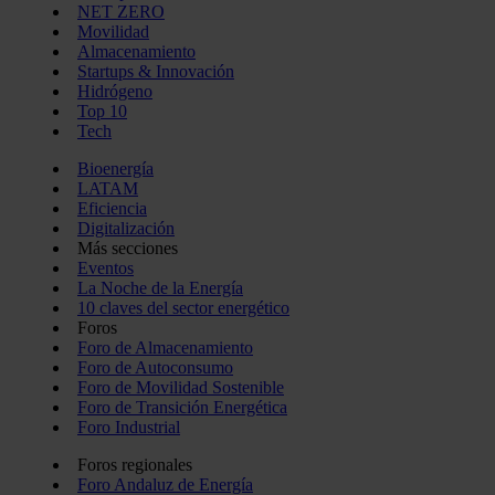
NET ZERO
Movilidad
Almacenamiento
Startups & Innovación
Hidrógeno
Top 10
Tech
Bioenergía
LATAM
Eficiencia
Digitalización
Más secciones
Eventos
La Noche de la Energía
10 claves del sector energético
Foros
Foro de Almacenamiento
Foro de Autoconsumo
Foro de Movilidad Sostenible
Foro de Transición Energética
Foro Industrial
Foros regionales
Foro Andaluz de Energía