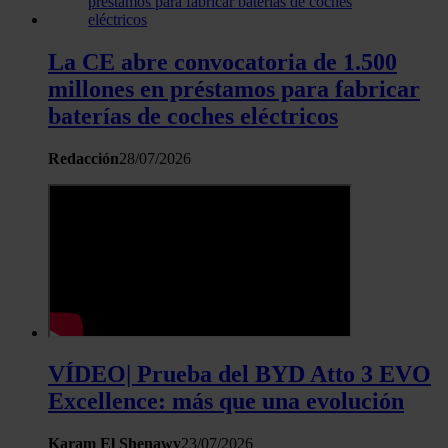
La CE abre convocatoria de 1.500
millones en préstamos para fabricar
baterías de coches eléctricos
Redacción
28/07/2026
VÍDEO| Prueba del BYD Atto 3 EVO
Excellence: más que una evolución
Karam El Shenawy
23/07/2026