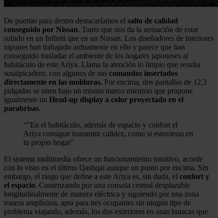
De puertas para dentro destacaríamos el
salto de calidad
conseguido por Nissan
. Tanto que nos da la sensación de estar
subido en un Infiniti que en un Nissan. Los diseñadores de interiores
nipones han trabajado arduamente en ello y parece que han
conseguido trasladar el ambiente de los hogares japoneses al
habitáculo de este Ariya. Llama la atención lo limpio que resulta
susalpicadero, con algunos de sus
comandos insertados
directamente en las molduras.
Por encima, dos pantallas de 12,3
pulgadas se unen bajo un mismo marco mientras que propone
igualmente un
Head-up display a color proyectado en el
parabrisas
.
“
"En el habitáculo, además de espacio y confort el
Ariya consigue transmitir calidez, como si estuvieras en
tu propio hogar"
El sistema multimedia ofrece un funcionamiento intuitivo, acorde
con lo visto en el último Qashqai aunque un punto por encima. Sin
embargo, el rasgo que define a este Ariya es, sin duda, el
confort y
el espacio
. Comenzando por una consola central desplazable
longitudinalmente de manera eléctrica y siguiendo por una zona
trasera amplísima, apta para tres ocupantes sin ningún tipo de
problema viajando, además, los dos exteriores en unas butacas que