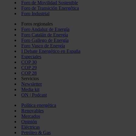
Foro de Movilidad Sostenible
Foro de Transición Energética
Foro Industrial
Foros regionales
Foro Andaluz de Energía
Foro Catalán de Energía
Foro Gallego de Energía
Foro Vasco de Energía
I Debate Energético en España
Especiales
COP 30
COP 29
COP 28
Servicios
Newsletter
Media kit
ON | Podcast
Política energética
Renovables
Mercados
Opinión
Eléctricas
Petróleo & Gas