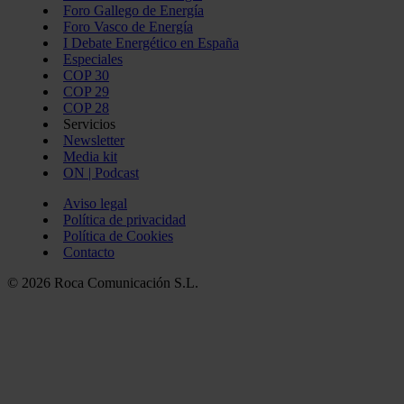
Foro Gallego de Energía
Foro Vasco de Energía
I Debate Energético en España
Especiales
COP 30
COP 29
COP 28
Servicios
Newsletter
Media kit
ON | Podcast
Aviso legal
Política de privacidad
Política de Cookies
Contacto
© 2026 Roca Comunicación S.L.