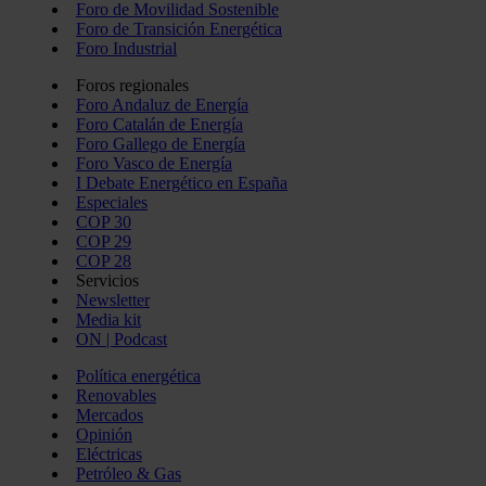
Foro de Movilidad Sostenible
Foro de Transición Energética
Foro Industrial
Foros regionales
Foro Andaluz de Energía
Foro Catalán de Energía
Foro Gallego de Energía
Foro Vasco de Energía
I Debate Energético en España
Especiales
COP 30
COP 29
COP 28
Servicios
Newsletter
Media kit
ON | Podcast
Política energética
Renovables
Mercados
Opinión
Eléctricas
Petróleo & Gas