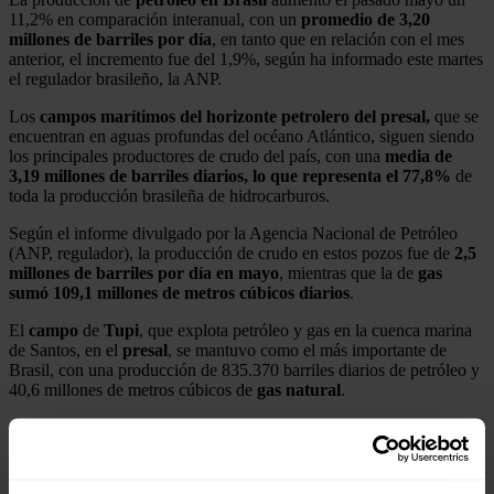
11,2% en comparación interanual, con un
promedio de 3,20
millones de barriles por día
, en tanto que en relación con el mes
anterior, el incremento fue del 1,9%, según ha informado este martes
el regulador brasileño, la ANP.
Los
campos marítimos del horizonte petrolero del presal,
que se
encuentran en aguas profundas del océano Atlántico, siguen siendo
los principales productores de crudo del país, con una
media de
3,19 millones de barriles diarios, lo que representa el 77,8%
de
toda la producción brasileña de hidrocarburos.
Según el informe divulgado por la Agencia Nacional de Petróleo
(ANP, regulador), la producción de crudo en estos pozos fue de
2,5
millones de barriles por día en mayo
, mientras que la de
gas
sumó 109,1 millones de metros cúbicos diarios
.
El
campo
de
Tupi
, que explota petróleo y gas en la cuenca marina
de Santos, en el
presal
, se mantuvo como el más importante de
Brasil, con una producción de 835.370 barriles diarios de petróleo y
40,6 millones de metros cúbicos de
gas natural
.
El petróleo de Brasil
El informe de la ANP también señala que las reservas ubicadas en