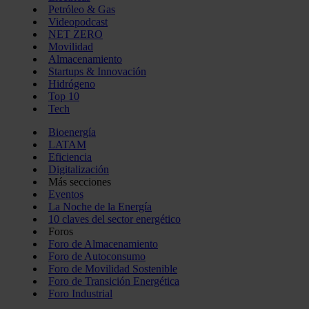
Petróleo & Gas
Videopodcast
NET ZERO
Movilidad
Almacenamiento
Startups & Innovación
Hidrógeno
Top 10
Tech
Bioenergía
LATAM
Eficiencia
Digitalización
Más secciones
Eventos
La Noche de la Energía
10 claves del sector energético
Foros
Foro de Almacenamiento
Foro de Autoconsumo
Foro de Movilidad Sostenible
Foro de Transición Energética
Foro Industrial