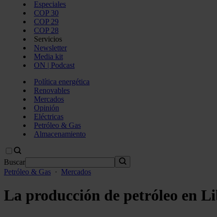
Especiales
COP 30
COP 29
COP 28
Servicios
Newsletter
Media kit
ON | Podcast
Política energética
Renovables
Mercados
Opinión
Eléctricas
Petróleo & Gas
Almacenamiento
Buscar
Petróleo & Gas
·
Mercados
La producción de petróleo en Lib