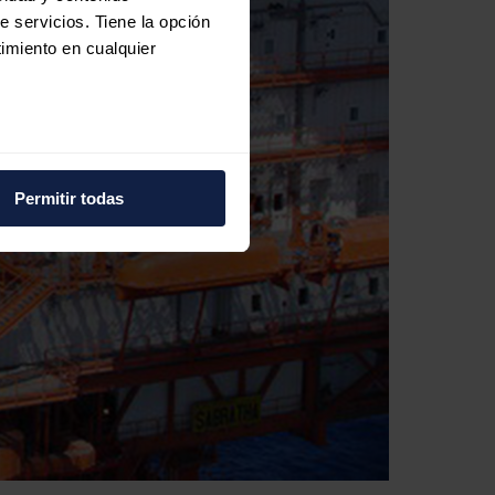
e servicios. Tiene la opción
imiento en cualquier
e varios metros
icas (huellas digitales)
Permitir todas
eferencias en la
sección de
e cookies.
 funciones de redes sociales
con nuestros partners de
ue les haya proporcionado o