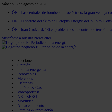
Sábado, 8 de agosto de 2026
ÓN | Las centrales de bombeo hidroeléctrico, la gran ventaja co
ÓN | El secreto del éxito de Octopus Energy: del 'pulpito' Const
ÓN | Joan Groizard: "Si el problema es de control de tensión, l
Suscríbete a nuestra Newsletter
Secciones
Opinión
Política energética
Renovables
Mercados
Eléctricas
Petróleo & Gas
Videopodcast
NET ZERO
Movilidad
Almacenamiento
Startups & Innovación