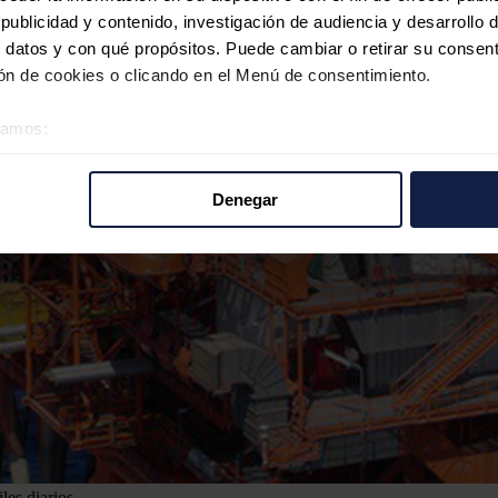
ublicidad y contenido, investigación de audiencia y desarrollo d
 datos y con qué propósitos. Puede cambiar o retirar su consent
n de cookies o clicando en el Menú de consentimiento.
éramos:
 sobre su ubicación geográfica que puede tener una precisión d
tivo analizándolo activamente para buscar características específ
Denegar
re cómo se procesan sus datos personales y establezca sus pr
rar su consentimiento en cualquier momento en la Declaración d
b se usan para personalizar el contenido y los anuncios, ofrecer
s, compartimos información sobre el uso que haga del sitio web 
 análisis web, quienes pueden combinarla con otra información q
r del uso que haya hecho de sus servicios.
les diarios