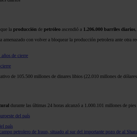
 que la
producción
de
petróleo
ascendió a
1.206.000 barriles diarios
ha amenazado con volver a bloquear la producción petrolera ante otra 
cierre
tivo de 105.500 millones de dinares libios (22.010 millones de dólares)
tural
durante las últimas 24 horas alcanzó a 1.000.101 millones de pies
el país
ampo petrolero de Iraun, situado al sur del importante pozo de al Shara