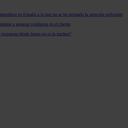
mpetitiva en España a la que no se ha prestado la atención suficiente
antine a generar confianza en el cliente
a respuesta desde luego no es la nuclear"