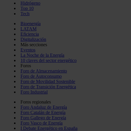
Hidrógeno
Top 10
Tech
Bioenergía
LATAM
Eficiencia
Digitalización
Más secciones
Eventos
La Noche de la Energía
10 claves del sector energético
Foros
Foro de Almacenamiento
Foro de Autoconsumo
Foro de Movilidad Sostenible
Foro de Transición Energética
Foro Industrial
Foros regionales
Foro Andaluz de Energía
Foro Catalán de Energía
Foro Gallego de Energía
Foro Vasco de Energía
I Debate Energético en España