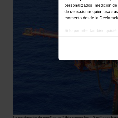
personalizados, medición de p
de seleccionar quién usa sus
momento desde la Declaració
Si lo permite, también quisi
Recopilar información
Identificar su disposi
Obtenga más información sob
datos
. Puede cambiar o reti
Las cookies de este sitio we
y analizar el tráfico. Ademá
redes sociales, publicidad y
que hayan recopilado a parti
La producción de petróleo en Libia supera los 1,2 millones barri