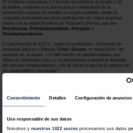
El Gobierno venezolano y Chevron suscribieron, el pasado 2 de
diciembre, contratos en Caracas para la continuación de la
producción conjunta de petróleo en el país caribeño, donde la
compañía norteamericana tiene participación en cuatro empresas
mixtas con la estatal Petróleos de Venezuela (Pdvsa), que son
Petroboscán
,
Petroindependiente
,
Petropiar
y
Petroindependencia
.
La autorización de EEUU, según el economista y exministro de
Industrias Básicas y Minería
Víctor Álvarez
, se traducirá en "un
aumento de, al menos, 125.000 barriles de petróleo diarios, que
deben ser destinados única y exclusivamente a atender la demanda
del mercado estadounidense, a fin de aliviar el alza en los precios de
los combustibles y la energía".
Consentimiento
Detalles
Configuración de anuncios
Uso responsable de sus datos
Nosotros y
nuestros 1022 socios
procesamos sus datos pe