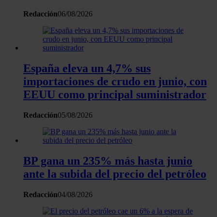
Las cookies de este sitio web se usan para personalizar el c
Redacción
06/08/2026
y los anuncios, ofrecer funciones de redes sociales y analiza
tráfico. Además, compartimos información sobre el uso que 
sitio web con nuestros partners de redes sociales, publicida
análisis web, quienes pueden combinarla con otra informació
España eleva un 4,7% sus
haya proporcionado o que hayan recopilado a partir del uso 
importaciones de crudo en junio, con
hecho de sus servicios.
EEUU como principal suministrador
Redacción
05/08/2026
BP gana un 235% más hasta junio
ante la subida del precio del petróleo
Redacción
04/08/2026