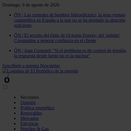
Domingo, 9 de agosto de 2026
ÓN | Las centrales de bombeo hidroeléctrico, la gran ventaja
competitiva en España a la que no se ha prestado la atención
suficiente
ÓN | El secreto del éxito de Octopus Energy: del 'pulpito'
Constantine a generar confianza en el cliente
ÓN | Joan Groizard: "Si el problema es de control de tensión,
la respuesta desde luego no es la nuclear"
Suscríbete a nuestra Newsletter
Secciones
Opinión
Política energética
Renovables
Mercados
Eléctricas
Petróleo & Gas