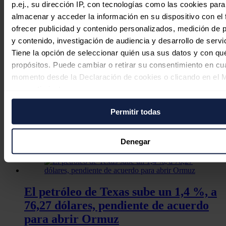
p.ej., su dirección IP, con tecnologías como las cookies para
almacenar y acceder la información en su dispositivo con el 
ofrecer publicidad y contenido personalizados, medición de p
y contenido, investigación de audiencia y desarrollo de servi
Tiene la opción de seleccionar quién usa sus datos y con qu
propósitos. Puede cambiar o retirar su consentimiento en cu
momento desde la Declaración de cookies o clicando en el 
consentimiento.
La producción petrolera de Venezuela cae un 9 % en el
tercer trimestre
La producción petrolera de Venezuela bajó 72.000
Permitir todas
Si lo permite, también quisiéramos:
barriles por día (bpd) en el tercer trimestre del año
Recopilar información sobre su ubicación geográfica
respecto al período anterior, una caída del 9 %.
puede tener una precisión de varios metros
Denegar
Noticias relacionadas
Identificar su dispositivo analizándolo activamente p
características específicas (huellas digitales)
Obtenga más información sobre cómo se procesan sus dato
personales y establezca sus preferencias en la
sección de 
El petróleo de Texas sube un 1,4 %, a
Puede cambiar o retirar su consentimiento en cualquier mo
76,27 dólares, pendiente de acuerdo
la Declaración de cookies.
para abrir Ormuz