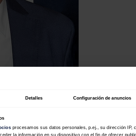
Detalles
Configuración de anuncios
os
ocios
procesamos sus datos personales, p.ej., su dirección IP, 
der la información en su dispositivo con el fin de ofrecer publi