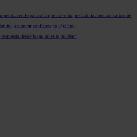
mpetitiva en España a la que no se ha prestado la atención suficiente
antine a generar confianza en el cliente
a respuesta desde luego no es la nuclear"