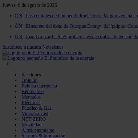
Jueves, 6 de agosto de 2026
ÓN | Las centrales de bombeo hidroeléctrico, la gran ventaja co
ÓN | El secreto del éxito de Octopus Energy: del 'pulpito' Const
ÓN | Joan Groizard: "Si el problema es de control de tensión, l
Suscríbete a nuestra Newsletter
Secciones
Opinión
Política energética
Renovables
Mercados
Eléctricas
Petróleo & Gas
Videopodcast
NET ZERO
Movilidad
Almacenamiento
Startups & Innovación