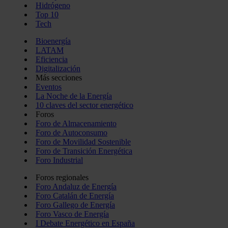
Hidrógeno
Top 10
Tech
Bioenergía
LATAM
Eficiencia
Digitalización
Más secciones
Eventos
La Noche de la Energía
10 claves del sector energético
Foros
Foro de Almacenamiento
Foro de Autoconsumo
Foro de Movilidad Sostenible
Foro de Transición Energética
Foro Industrial
Foros regionales
Foro Andaluz de Energía
Foro Catalán de Energía
Foro Gallego de Energía
Foro Vasco de Energía
I Debate Energético en España