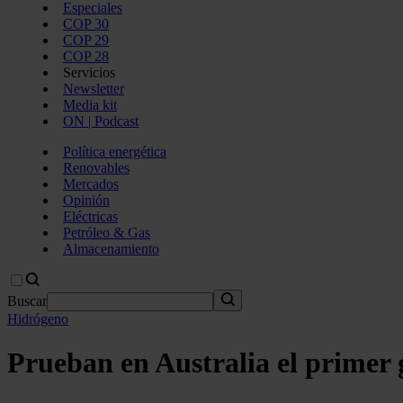
Especiales
COP 30
COP 29
COP 28
Servicios
Newsletter
Media kit
ON | Podcast
Política energética
Renovables
Mercados
Opinión
Eléctricas
Petróleo & Gas
Almacenamiento
Buscar
Hidrógeno
Prueban en Australia el primer g