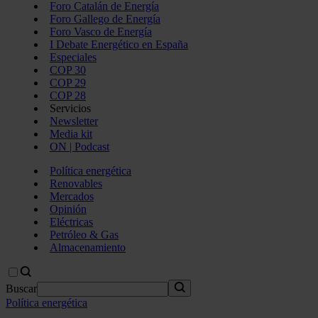
Foro Catalán de Energía
Foro Gallego de Energía
Foro Vasco de Energía
I Debate Energético en España
Especiales
COP 30
COP 29
COP 28
Servicios
Newsletter
Media kit
ON | Podcast
Política energética
Renovables
Mercados
Opinión
Eléctricas
Petróleo & Gas
Almacenamiento
Buscar
Política energética