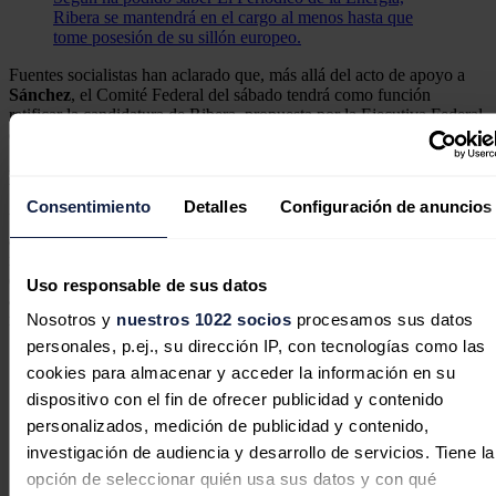
Ribera se mantendrá en el cargo al menos hasta que
tome posesión de su sillón europeo.
Fuentes socialistas han aclarado que, más allá del acto de apoyo a
Sánchez
, el Comité Federal del sábado tendrá como función
ratificar la candidatura de Ribera, propuesta por la Ejecutiva Federal
del partido.
El equipo de Ribera
Consentimiento
Detalles
Configuración de anuncios
Y el resto de la lista electoral del PSOE para las europeas se
aprobará en la reunión de la Comisión Federal de Listas, que ha sido
retrasada de este viernes al martes, un día después de que Sánchez
dé a conocer si sigue o no como presidente del Gobierno,
tras
Uso responsable de sus datos
aplazar su agenda pública y tomarse unos días de reflexión
Nosotros y
nuestros 1022 socios
procesamos sus datos
motivados por la denuncia contra su esposa, Begoña
Gómez
.
personales, p.ej., su dirección IP, con tecnologías como las
cookies para almacenar y acceder la información en su
dispositivo con el fin de ofrecer publicidad y contenido
Adiós a Teresa Ribera, ¿quién la sustituye?
personalizados, medición de publicidad y contenido,
Varios nombres han salido a la palestra en los
investigación de audiencia y desarrollo de servicios. Tiene la
mentideros políticos y del sector para sustituir a la
actual vicepresidenta tercera.
opción de seleccionar quién usa sus datos y con qué