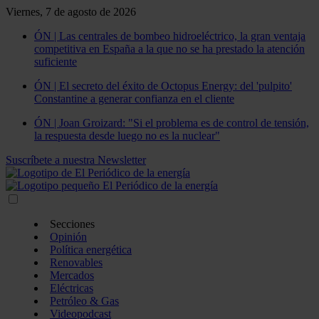
Viernes, 7 de agosto de 2026
ÓN | Las centrales de bombeo hidroeléctrico, la gran ventaja
competitiva en España a la que no se ha prestado la atención
suficiente
ÓN | El secreto del éxito de Octopus Energy: del 'pulpito'
Constantine a generar confianza en el cliente
ÓN | Joan Groizard: "Si el problema es de control de tensión,
la respuesta desde luego no es la nuclear"
Suscríbete a nuestra Newsletter
Secciones
Opinión
Política energética
Renovables
Mercados
Eléctricas
Petróleo & Gas
Videopodcast