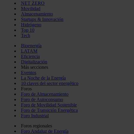
NET ZERO
Movilidad
Almacenamiento
Startups & Innovación
Hidrógeno
Top 10
Tech
Bioenergía
LATAM
Eficiencia
Digitalización
Más secciones
Eventos
La Noche de la Energía
10 claves del sector energético
Foros
Foro de Almacenamiento
Foro de Autoconsumo
Foro de Movilidad Sostenible
Foro de Transición Energética
Foro Industrial
Foros regionales
Foro Andaluz de Energía