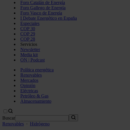
Foro Catalán de Energía
Foro Gallego de Energía
Foro Vasco de Energía
I Debate Energético en España
Especiales
COP 30
COP 29
COP 28
Servicios
Newsletter
Media kit
ON | Podcast
Política energética
Renovables
Mercados
Opinión
Eléctricas
Petróleo & Gas
Almacenamiento
Buscar
Renovables
·
Hidrógeno