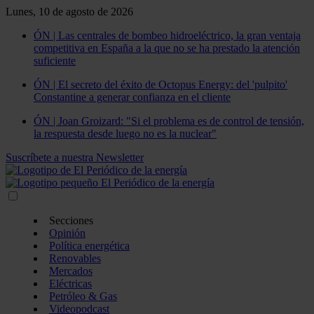
Lunes, 10 de agosto de 2026
ÓN | Las centrales de bombeo hidroeléctrico, la gran ventaja
competitiva en España a la que no se ha prestado la atención
suficiente
ÓN | El secreto del éxito de Octopus Energy: del 'pulpito'
Constantine a generar confianza en el cliente
ÓN | Joan Groizard: "Si el problema es de control de tensión,
la respuesta desde luego no es la nuclear"
Suscríbete a nuestra Newsletter
Secciones
Opinión
Política energética
Renovables
Mercados
Eléctricas
Petróleo & Gas
Videopodcast