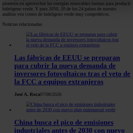
pioneros en aprovechar las energías renovables baratas para producir
buscar características específicas (huellas digitales)
hidrógeno verde. Y para 2050, 20 de los 24 países de nuestro
Obtenga más información sobre cómo se procesan sus dato
análisis ven costos de hidrógeno verde muy competitivos.
personales y establezca sus preferencias en la
sección de
Noticias relacionadas
datos
. Puede cambiar o retirar su consentimiento en cualqui
momento en la Declaración de cookies.
Las cookies de este sitio web se usan para personalizar el
contenido y los anuncios, ofrecer funciones de redes sociale
Las fábricas de EEUU se preparan
analizar el tráfico. Además, compartimos información sobre 
para cubrir la nueva demanda de
uso que haga del sitio web con nuestros partners de redes
inversores fotovoltaicos tras el veto de
sociales, publicidad y análisis web, quienes pueden combina
la FCC a equipos extranjeros
con otra información que les haya proporcionado o que haya
recopilado a partir del uso que haya hecho de sus servicios.
José A. Roca
07/08/2026
China busca el pico de emisiones
industriales antes de 2030 con nuevo