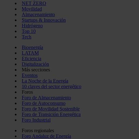
NET ZERO
Movilidad
Almacenamiento
Startups & Innovación
Hidrógeno
Top 10
Tech
Bioenergía
LATAM
Eficiencia
Digitalización
Más secciones
Eventos
La Noche de la Energía
10 claves del sector energético
Foros
Foro de Almacenamiento
Foro de Autoconsumo
Foro de Movilidad Sostenible
Foro de Transición Energética
Foro Industrial
Foros regionales
Foro Andaluz de Energía