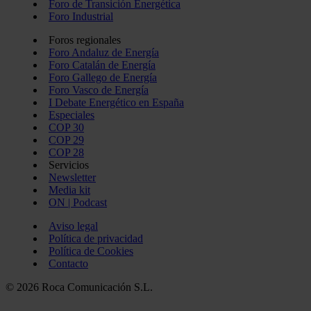
Foro de Transición Energética
Foro Industrial
Foros regionales
Foro Andaluz de Energía
Foro Catalán de Energía
Foro Gallego de Energía
Foro Vasco de Energía
I Debate Energético en España
Especiales
COP 30
COP 29
COP 28
Servicios
Newsletter
Media kit
ON | Podcast
Aviso legal
Política de privacidad
Política de Cookies
Contacto
© 2026 Roca Comunicación S.L.