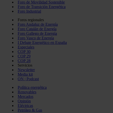
Foro de Movilidad Sostenible
Foro de Transición Energética
Foro Industrial
Foros regionales
Foro Andaluz de Energía
Foro Catalán de Energía
Foro Gallego de Energía
Foro Vasco de Energía
I Debate Energético en España
Especiales
COP 30
COP 29
COP 28
Servicios
Newsletter
Media kit
ON | Podcast
Política energética
Renovables
Mercados
Opinión
Eléctricas
Petróleo & Gas