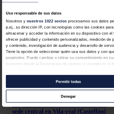
como un futuro 'hub' de energía eólica '
offshore
' en el
Mediterráneo", ha resumido el presidente de la Autoridad Portuaria
de Castellón.
Uso responsable de sus datos
Noticias relacionadas
Nosotros y
nuestros 1022 socios
procesamos sus datos pe
p.ej., su dirección IP, con tecnologías como las cookies para
almacenar y acceder la información en su dispositivo con el 
ofrecer publicidad y contenido personalizados, medición de p
Un corte de luz afecta a centenares de
y contenido, investigación de audiencia y desarrollo de servi
personas en varias calles del centro de
Tiene la opción de seleccionar quién usa sus datos y con qu
Huelva
propósitos. Puede cambiar o retirar su consentimiento en cu
momento desde la Declaración de cookies o clicando en el 
Redacción
27/07/2026
consentimiento.
Permitir todas
Si lo permite, también quisiéramos:
Recopilar información sobre su ubicación geográfica
puede tener una precisión de varios metros
Denegar
Porcelanosa pone en marcha su
Identificar su dispositivo analizándolo activamente p
mayor instalación fotovoltaica en su
características específicas (huellas digitales)
sede central en Vila-real (Castellón)