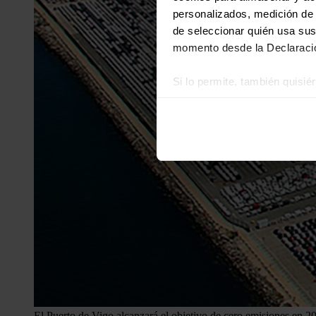
personalizados, medición de p
de seleccionar quién usa sus
momento desde la Declaració
Si lo permite, también quisi
Recopilar información
Identificar su disposi
Obtenga más información sob
datos
. Puede cambiar o reti
Las cookies de este sitio we
y analizar el tráfico. Ademá
redes sociales, publicidad y
que hayan recopilado a parti
El Puerto de Vigo alcanzará el objetivo de cero emisiones en 2