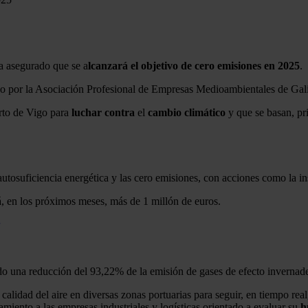
ha asegurado que se a
lcanzará el objetivo de cero emisiones en 2025
.
zado por la Asociación Profesional de Empresas Medioambientales de Ga
erto de Vigo para
luchar
contra
el
cambio
climático
y que se basan, pr
 autosuficiencia energética y las cero emisiones, con acciones como la in
á, en los próximos meses, más de 1 millón de euros.
ado una reducción del 93,22% de la emisión de gases de efecto invernad
calidad del aire en diversas zonas portuarias para seguir, en tiempo real
iento a las empresas industriales y logísticas orientado a evaluar su
h