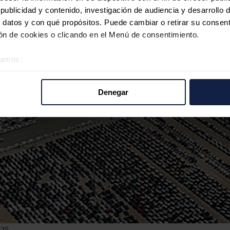
ublicidad y contenido, investigación de audiencia y desarrollo d
 datos y con qué propósitos. Puede cambiar o retirar su consent
n de cookies o clicando en el Menú de consentimiento.
éramos:
 sobre su ubicación geográfica que puede tener una precisión d
tivo analizándolo activamente para buscar características específ
Denegar
re cómo se procesan sus datos personales y establezca sus pr
rar su consentimiento en cualquier momento en la Declaración d
b se usan para personalizar el contenido y los anuncios, ofrecer
s, compartimos información sobre el uso que haga del sitio web 
 análisis web, quienes pueden combinarla con otra información q
r del uso que haya hecho de sus servicios.
025