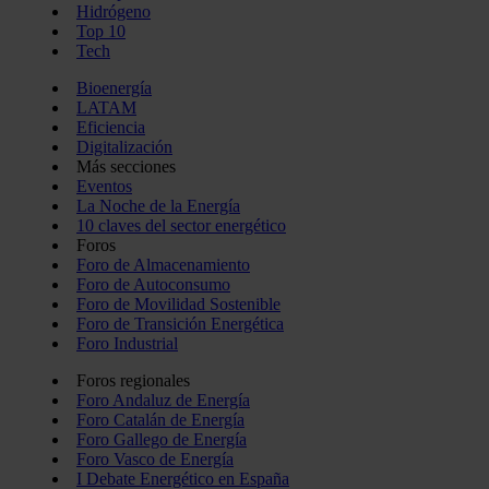
Hidrógeno
Top 10
Tech
Bioenergía
LATAM
Eficiencia
Digitalización
Más secciones
Eventos
La Noche de la Energía
10 claves del sector energético
Foros
Foro de Almacenamiento
Foro de Autoconsumo
Foro de Movilidad Sostenible
Foro de Transición Energética
Foro Industrial
Foros regionales
Foro Andaluz de Energía
Foro Catalán de Energía
Foro Gallego de Energía
Foro Vasco de Energía
I Debate Energético en España