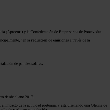
licia (Aproema) y la Confederación de Empresarios de Pontevedra.
incipalmente, "en la
reducción
de
emisiones
a través de la
stalación de paneles solares.
ero desde el año 2017.
, el impacto de la actividad portuaria, y está diseñando una Oficina de
uella
de
carbono
y a reducirla.