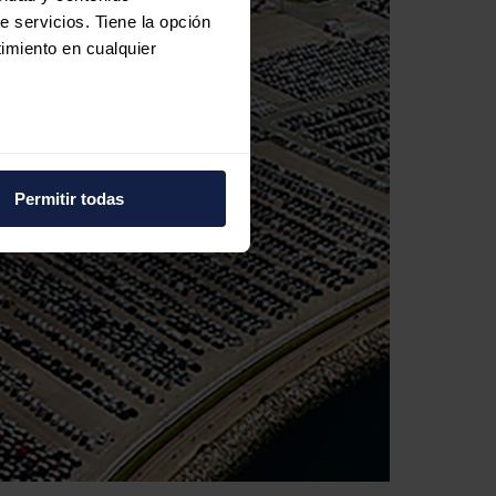
e servicios. Tiene la opción
imiento en cualquier
e varios metros
icas (huellas digitales)
Permitir todas
eferencias en la
sección de
e cookies.
 funciones de redes sociales
con nuestros partners de
ue les haya proporcionado o