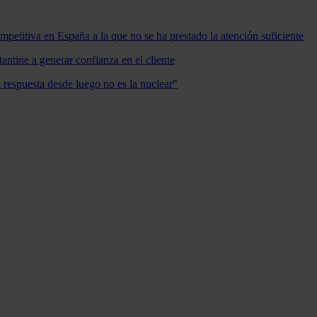
mpetitiva en España a la que no se ha prestado la atención suficiente
antine a generar confianza en el cliente
a respuesta desde luego no es la nuclear"