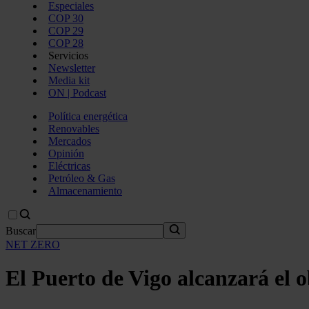
Especiales
COP 30
COP 29
COP 28
Servicios
Newsletter
Media kit
ON | Podcast
Política energética
Renovables
Mercados
Opinión
Eléctricas
Petróleo & Gas
Almacenamiento
Buscar
NET ZERO
El Puerto de Vigo alcanzará el o