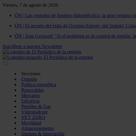
Viernes, 7 de agosto de 2026
ÓN | Las centrales de bombeo hidroeléctrico, la gran ventaja co
ÓN | El secreto del éxito de Octopus Energy: del 'pulpito' Const
ÓN | Joan Groizard: "Si el problema es de control de tensión, l
Suscríbete a nuestra Newsletter
Secciones
Opinión
Política energética
Renovables
Mercados
Eléctricas
Petróleo & Gas
Videopodcast
NET ZERO
Movilidad
Almacenamiento
Startups & Innovación