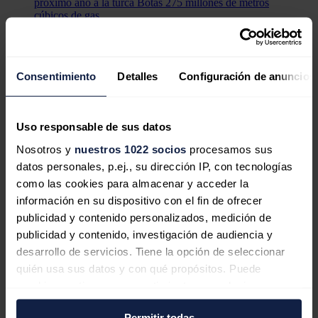
próximo año a la turca Botas 275 millones de metros
cúbicos de gas.
"La creación de un centro de gas en la región de Tracia enriquecerá
nuestras relaciones", añadió.
Consentimiento
Detalles
Configuración de anuncios
El gas para Turquía
Con anterioridad,
Gazprom
, el consorcio ruso del gas, había
informado de que estudia con sus socios turcos la creación de un
Uso responsable de sus datos
centro de gas en
Turquía
y que la parte rusa había presentado su
concepto del proyecto, los parámetros y los principios del
Nosotros y
nuestros 1022 socios
procesamos sus
funcionamiento de la infraestructura.
datos personales, p.ej., su dirección IP, con tecnologías
Putin propuso en octubre de 2022 a Erdogan crear en Turquía un
como las cookies para almacenar y acceder la
centro de distribución del gas ruso para su venta a países terceros,
información en su dispositivo con el fin de ofrecer
principalmente europeos.
publicidad y contenido personalizados, medición de
publicidad y contenido, investigación de audiencia y
desarrollo de servicios. Tiene la opción de seleccionar
quién usa sus datos y con qué propósitos. Puede
Turquía reduce su dependencia del gas ruso con la
cambiar o retirar su consentimiento en cualquier
inauguración de la primera fase de Sakarya
momento desde la Declaración de cookies o clicando en
Permitir todas