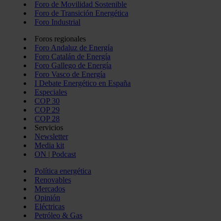
Foro de Movilidad Sostenible
Foro de Transición Energética
Foro Industrial
Foros regionales
Foro Andaluz de Energía
Foro Catalán de Energía
Foro Gallego de Energía
Foro Vasco de Energía
I Debate Energético en España
Especiales
COP 30
COP 29
COP 28
Servicios
Newsletter
Media kit
ON | Podcast
Política energética
Renovables
Mercados
Opinión
Eléctricas
Petróleo & Gas