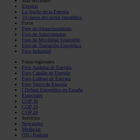
Más secciones
Eventos
La Noche de la Energía
10 claves del sector energético
Foros
Foro de Almacenamiento
Foro de Autoconsumo
Foro de Movilidad Sostenible
Foro de Transición Energética
Foro Industrial
Foros regionales
Foro Andaluz de Energía
Foro Catalán de Energía
Foro Gallego de Energía
Foro Vasco de Energía
I Debate Energético en España
Especiales
COP 30
COP 29
COP 28
Servicios
Newsletter
Media kit
ON | Podcast