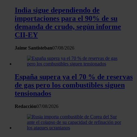
nuestros partners de redes sociales, publicidad y análisis
India sigue dependiendo de
web, quienes pueden combinarla con otra información
importaciones para el 90% de su
que les haya proporcionado o que hayan recopilado a
demanda de crudo, según informe
partir del uso que haya hecho de sus servicios.
CII-EY
Jaime Santisteban
07/08/2026
España supera ya el 70 % de reservas
de gas pero los combustibles siguen
tensionados
Redacción
07/08/2026