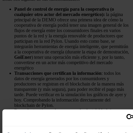
Panel de control de energía para la cooperativa (o
cualquier otro actor del mercado energético):
la página
principal de la DEMO ofrece una primera idea de cómo la
cooperativa de energía podrá tener una imagen general de los
flujos de energía entre los consumidores finales en varios
puntos de la red y la energía renovable de productores que
participan en la red Pylon. Usando esto como base, se
integrarán herramientas de energía inteligente, que permitirán
a la cooperativa de energía (durante la etapa de demostración,
GoiEner
) tener una operación más eficiente y, por lo tanto,
convertirse en un actor más competitivo del mercado
energético
Transacciones que certifican la información
: todos los
datos de energía generados por los consumidores y
productores se registran en el blockchain de la manera más
transparente (y más segura), para poder recibir el pago más
tarde. Puede verificar en la simulación los gráficos de ayer y
hoy. Comprobando la información directamente del
blockchain de Pylon.
Pagos instantáneos de consumo de electricidad:
los
consumidores pagan automáticamente su consumo de
electricidad, cada 24 horas; también tienen la opción de pagar
manualmente en cualquier momento que deseen. Como se
trata de un código totalmente flexible, desarrollado para las