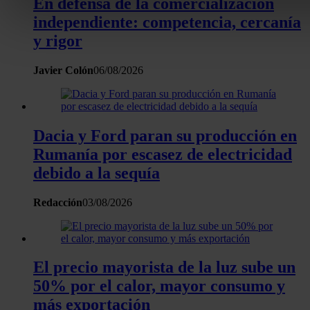
En defensa de la comercialización
Obtenga más información sobre cómo se procesan sus dato
independiente: competencia, cercanía
personales y establezca sus preferencias en la
sección de 
y rigor
Puede cambiar o retirar su consentimiento en cualquier mo
la Declaración de cookies.
Javier Colón
06/08/2026
Las cookies de este sitio web se usan para personalizar el c
y los anuncios, ofrecer funciones de redes sociales y analiza
Dacia y Ford paran su producción en
tráfico. Además, compartimos información sobre el uso que 
sitio web con nuestros partners de redes sociales, publicida
Rumanía por escasez de electricidad
análisis web, quienes pueden combinarla con otra informació
debido a la sequía
haya proporcionado o que hayan recopilado a partir del uso 
hecho de sus servicios.
Redacción
03/08/2026
El precio mayorista de la luz sube un
50% por el calor, mayor consumo y
más exportación