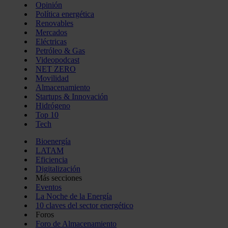
Opinión
Política energética
Renovables
Mercados
Eléctricas
Petróleo & Gas
Videopodcast
NET ZERO
Movilidad
Almacenamiento
Startups & Innovación
Hidrógeno
Top 10
Tech
Bioenergía
LATAM
Eficiencia
Digitalización
Más secciones
Eventos
La Noche de la Energía
10 claves del sector energético
Foros
Foro de Almacenamiento