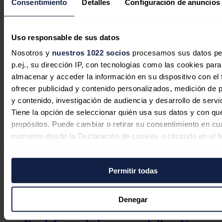
Consentimiento
Detalles
Configuración de anuncios
necesidades del sector de la energía, estas variables son libres
de cambiar para adaptarse a las necesidades de la cooperativa
/ comercializadora o a determinadas especificaciones
regulatorias de cualquier mercado eléctrico. Haciendo clic
Uso responsable de sus datos
encima de cualquier hash de la columna tx de la tabla de los
pagos podrás ver los detalles de la transacción.
Nosotros y
nuestros 1022 socios
procesamos sus datos pe
p.ej., su dirección IP, con tecnologías como las cookies para
Noticias relacionadas
almacenar y acceder la información en su dispositivo con el 
ofrecer publicidad y contenido personalizados, medición de p
y contenido, investigación de audiencia y desarrollo de servi
Tiene la opción de seleccionar quién usa sus datos y con qu
propósitos. Puede cambiar o retirar su consentimiento en cu
momento desde la Declaración de cookies o clicando en el 
consentimiento.
Permitir todas
Si lo permite, también quisiéramos:
Recopilar información sobre su ubicación geográfica
puede tener una precisión de varios metros
Denegar
Identificar su dispositivo analizándolo activamente p
características específicas (huellas digitales)