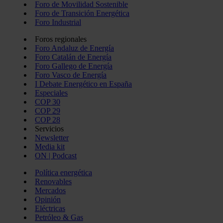
Foro de Movilidad Sostenible
Foro de Transición Energética
Foro Industrial
Foros regionales
Foro Andaluz de Energía
Foro Catalán de Energía
Foro Gallego de Energía
Foro Vasco de Energía
I Debate Energético en España
Especiales
COP 30
COP 29
COP 28
Servicios
Newsletter
Media kit
ON | Podcast
Política energética
Renovables
Mercados
Opinión
Eléctricas
Petróleo & Gas