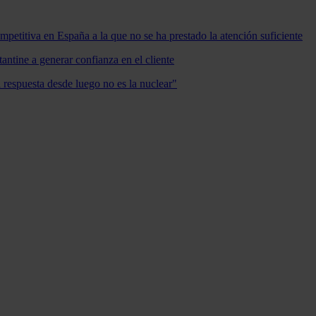
mpetitiva en España a la que no se ha prestado la atención suficiente
antine a generar confianza en el cliente
a respuesta desde luego no es la nuclear"