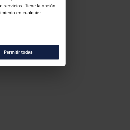
e servicios. Tiene la opción
imiento en cualquier
e varios metros
icas (huellas digitales)
Permitir todas
eferencias en la
sección de
e cookies.
 funciones de redes sociales
con nuestros partners de
ue les haya proporcionado o