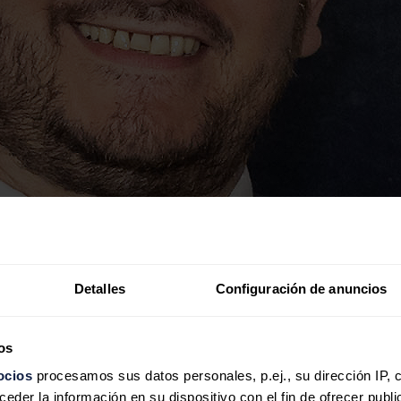
Detalles
Configuración de anuncios
os
ocios
procesamos sus datos personales, p.ej., su dirección IP, 
der la información en su dispositivo con el fin de ofrecer publi