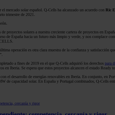
r el mercado solar español. Q-Cells ha alcanzado un acuerdo con
Ric 
rto trimestre de 2021.
León.
royectos solares a nuestra creciente cartera de proyectos en España.
urso de España hacia un futuro más limpio y verde, y nos complace cont
Q CELLS.
última operación es otra clara muestra de la confianza y satisfacción q
”.
mpletado a fines de 2019 en el que Q-Cells adquirió los derechos
para d
s en Iberia. Se espera que estos proyectos alcancen el estado Ready to
 el desarrollo de energías renovables en Iberia. En conjunto, en Por
 MW de capacidad solar. En España y Portugal combinados, Q-Cells entre
pendiente: competencia, cercanía y rigor