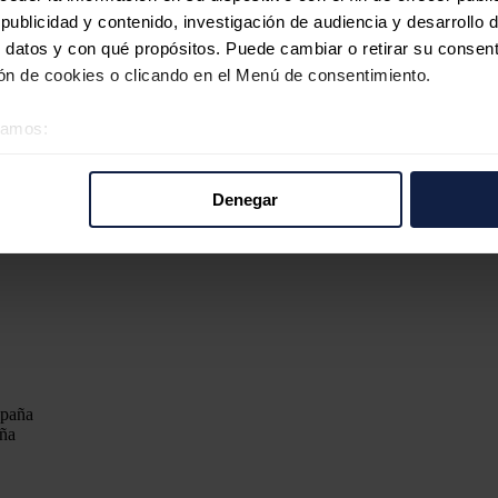
ublicidad y contenido, investigación de audiencia y desarrollo d
 datos y con qué propósitos. Puede cambiar o retirar su consent
n de cookies o clicando en el Menú de consentimiento.
éramos:
 sobre su ubicación geográfica que puede tener una precisión d
tivo analizándolo activamente para buscar características específ
Denegar
re cómo se procesan sus datos personales y establezca sus pr
rar su consentimiento en cualquier momento en la Declaración d
b se usan para personalizar el contenido y los anuncios, ofrecer
s, compartimos información sobre el uso que haga del sitio web 
 análisis web, quienes pueden combinarla con otra información q
r del uso que haya hecho de sus servicios.
aña