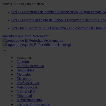
Jueves, 6 de agosto de 2026
ÓN | Las centrales de bombeo hidroeléctrico, la gran ventaja co
ÓN | El secreto del éxito de Octopus Energy: del 'pulpito' Const
ÓN | Joan Groizard: "Si el problema es de control de tensión, l
Suscríbete a nuestra Newsletter
Secciones
Opinión
Política energética
Renovables
Mercados
Eléctricas
Petróleo & Gas
Videopodcast
NET ZERO
Movilidad
Almacenamiento
Startups & Innovación