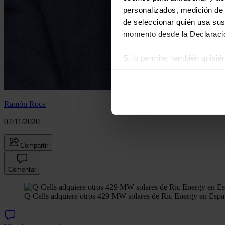
personalizados, medición de p
de seleccionar quién usa sus
momento desde la Declaració
Si lo permite, también quisi
Recopilar información
Identificar su disposi
Obtenga más información sob
Ramón Roca
datos
. Puede cambiar o reti
07/11/2020
Las cookies de este sitio we
Compartir
y analizar el tráfico. Ademá
redes sociales, publicidad y
Comentar
que hayan recopilado a parti
Q-Cells adquiere otros 429 MW solares de Ric Energy en Esp