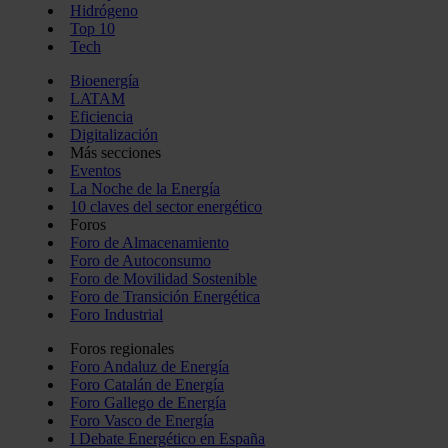
Hidrógeno
Top 10
Tech
Bioenergía
LATAM
Eficiencia
Digitalización
Más secciones
Eventos
La Noche de la Energía
10 claves del sector energético
Foros
Foro de Almacenamiento
Foro de Autoconsumo
Foro de Movilidad Sostenible
Foro de Transición Energética
Foro Industrial
Foros regionales
Foro Andaluz de Energía
Foro Catalán de Energía
Foro Gallego de Energía
Foro Vasco de Energía
I Debate Energético en España