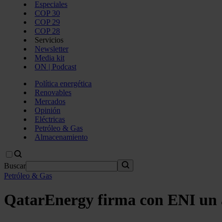
Especiales
COP 30
COP 29
COP 28
Servicios
Newsletter
Media kit
ON | Podcast
Política energética
Renovables
Mercados
Opinión
Eléctricas
Petróleo & Gas
Almacenamiento
Buscar
Petróleo & Gas
QatarEnergy firma con ENI un a