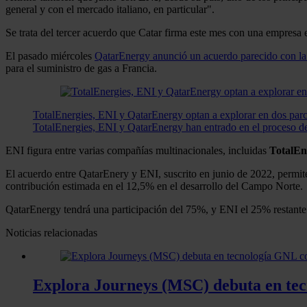
general y con el mercado italiano, en particular".
Se trata del tercer acuerdo que Catar firma este mes con una empresa e
El pasado miércoles
QatarEnergy anunció un acuerdo parecido con la 
para el suministro de gas a Francia.
TotalEnergies, ENI y QatarEnergy optan a explorar en dos par
TotalEnergies, ENI y QatarEnergy han entrado en el proceso de 
ENI figura entre varias compañías multinacionales, incluidas
TotalEn
El acuerdo entre QatarEnery y ENI, suscrito en junio de 2022, permite 
contribución estimada en el 12,5% en el desarrollo del Campo Norte.
QatarEnergy tendrá una participación del 75%, y ENI el 25% restante
Noticias relacionadas
Explora Journeys (MSC) debuta en tecn