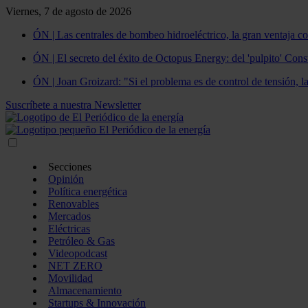
Viernes, 7 de agosto de 2026
ÓN | Las centrales de bombeo hidroeléctrico, la gran ventaja co
ÓN | El secreto del éxito de Octopus Energy: del 'pulpito' Const
ÓN | Joan Groizard: "Si el problema es de control de tensión, l
Suscríbete a nuestra Newsletter
Secciones
Opinión
Política energética
Renovables
Mercados
Eléctricas
Petróleo & Gas
Videopodcast
NET ZERO
Movilidad
Almacenamiento
Startups & Innovación