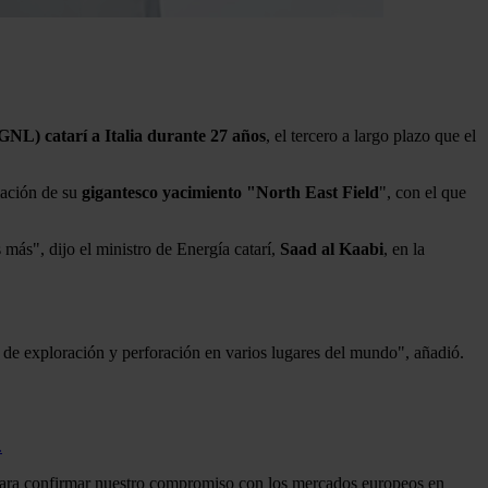
GNL) catarí a Italia durante 27 años
, el tercero a largo plazo que el
iación de su
gigantesco yacimiento "North East Field
", con el que
ás", dijo el ministro de Energía catarí,
Saad
al
Kaabi
, en la
s de exploración y perforación en varios lugares del mundo", añadió.
.
s para confirmar nuestro compromiso con los mercados europeos en