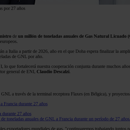
as por 27 años
nistro
de
un millón de toneladas anuales de Gas Natural Licuado (
 europeos.
n a Italia a partir de 2026, año en el que Doha espera finalizar la ampl
neladas de GNL por año.
lo que fortalecerá nuestra cooperación conjunta durante muchos años m
ector general de ENI,
Claudio
Descalzi
.
e GNL a través de la terminal receptora Flaxes (en Bélgica), y proyecto
a durante 27 años
s de toneladas anuales de GNL a Francia durante un período de 27 años
ipales exportadores mundiales de gas, "continuaremos trabajando junto