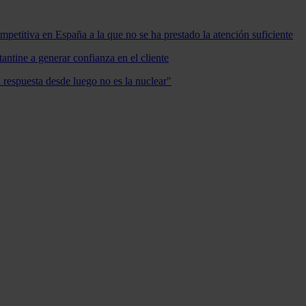
mpetitiva en España a la que no se ha prestado la atención suficiente
antine a generar confianza en el cliente
a respuesta desde luego no es la nuclear"