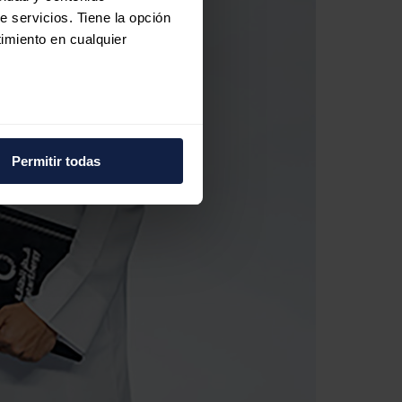
e servicios. Tiene la opción
imiento en cualquier
e varios metros
icas (huellas digitales)
Permitir todas
eferencias en la
sección de
e cookies.
 funciones de redes sociales
con nuestros partners de
ue les haya proporcionado o