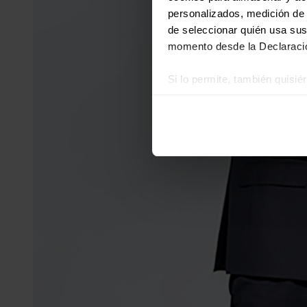
personalizados, medición de p
de seleccionar quién usa sus
momento desde la Declaració
Si lo permite, también quisi
Recopilar información
Identificar su disposi
Obtenga más información sob
datos
. Puede cambiar o reti
Las cookies de este sitio we
y analizar el tráfico. Ademá
redes sociales, publicidad y
que hayan recopilado a parti