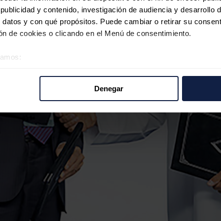
ublicidad y contenido, investigación de audiencia y desarrollo d
 datos y con qué propósitos. Puede cambiar o retirar su consent
n de cookies o clicando en el Menú de consentimiento.
éramos:
 sobre su ubicación geográfica que puede tener una precisión d
tivo analizándolo activamente para buscar características específ
Denegar
re cómo se procesan sus datos personales y establezca sus pr
rar su consentimiento en cualquier momento en la Declaración d
b se usan para personalizar el contenido y los anuncios, ofrecer
s, compartimos información sobre el uso que haga del sitio web 
 análisis web, quienes pueden combinarla con otra información q
r del uso que haya hecho de sus servicios.