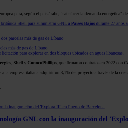
uropea para, según el país árabe, "satisfacer la demanda energética" del
británica Shell para suministrar GNL a
Países Bajos
durante 27 años a
celas más de gas de Líbano
licitación para explorar en dos bloques ubicados en aguas libanesas.
ergies
,
Shell
y
ConocoPhillips
, que firmaron contratos en 2022 con Ca
a la empresa italiana adquirir un 3,1% del proyecto a través de la crea
.
ología GNL con la inauguración del 'Explo