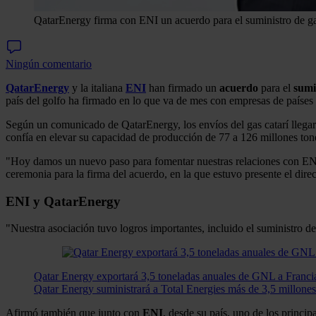
QatarEnergy firma con ENI un acuerdo para el suministro de g
Ningún comentario
QatarEnergy
y la italiana
ENI
han firmado un
acuerdo
para el
sumi
país del golfo ha firmado en lo que va de mes con empresas de países
Según un comunicado de QatarEnergy, los envíos del gas catarí llegará
confía en elevar su capacidad de producción de 77 a 126 millones to
"Hoy damos un nuevo paso para fomentar nuestras relaciones con ENI, 
ceremonia para la firma del acuerdo, en la que estuvo presente el dir
ENI y
QatarEnergy
"Nuestra asociación tuvo logros importantes, incluido el suministro d
Qatar Energy exportará 3,5 toneladas anuales de GNL a Franci
Qatar Energy suministrará a Total Energies más de 3,5 millone
Afirmó también que junto con
ENI
, desde su país, uno de los princ