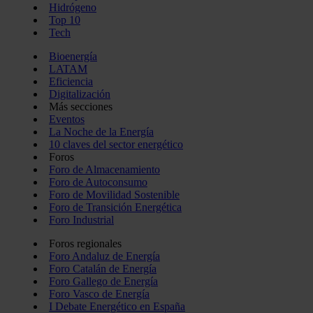
Hidrógeno
Top 10
Tech
Bioenergía
LATAM
Eficiencia
Digitalización
Más secciones
Eventos
La Noche de la Energía
10 claves del sector energético
Foros
Foro de Almacenamiento
Foro de Autoconsumo
Foro de Movilidad Sostenible
Foro de Transición Energética
Foro Industrial
Foros regionales
Foro Andaluz de Energía
Foro Catalán de Energía
Foro Gallego de Energía
Foro Vasco de Energía
I Debate Energético en España