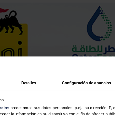
Detalles
Configuración de anuncios
os
ocios
procesamos sus datos personales, p.ej., su dirección IP, 
der la información en su dispositivo con el fin de ofrecer publi