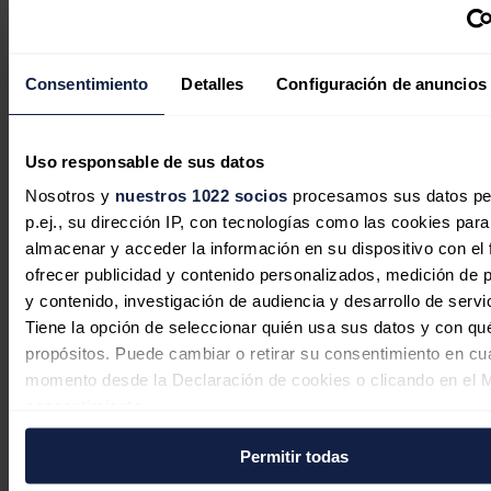
operan en seis ubicaciones estratégicas en
Alemania: Berlín,
Hamburgo, Wiesbaden, Tréveris, Colonia y Stuttgart.
Noticias relacionadas
Consentimiento
Detalles
Configuración de anuncios
Uso responsable de sus datos
La calefacción urbana jugará un
Nosotros y
nuestros 1022 socios
procesamos sus datos pe
papel clave en las grandes ciudades
p.ej., su dirección IP, con tecnologías como las cookies para
alemanas
almacenar y acceder la información en su dispositivo con el 
ofrecer publicidad y contenido personalizados, medición de p
José A. Roca
07/08/2026
y contenido, investigación de audiencia y desarrollo de servi
Tiene la opción de seleccionar quién usa sus datos y con qu
propósitos. Puede cambiar o retirar su consentimiento en cu
momento desde la Declaración de cookies o clicando en el 
consentimiento.
Permitir todas
Si lo permite, también quisiéramos:
Recopilar información sobre su ubicación geográfica