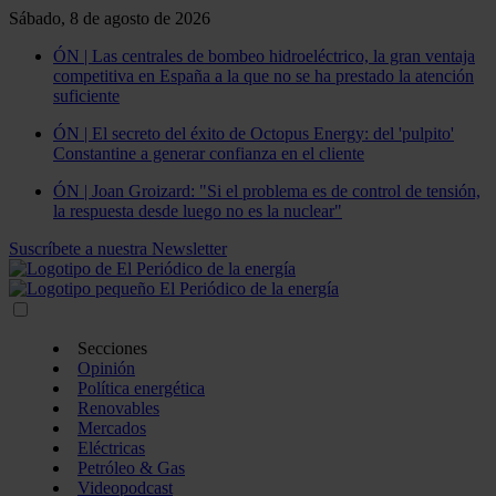
Sábado, 8 de agosto de 2026
ÓN | Las centrales de bombeo hidroeléctrico, la gran ventaja
competitiva en España a la que no se ha prestado la atención
suficiente
ÓN | El secreto del éxito de Octopus Energy: del 'pulpito'
Constantine a generar confianza en el cliente
ÓN | Joan Groizard: "Si el problema es de control de tensión,
la respuesta desde luego no es la nuclear"
Suscríbete a nuestra Newsletter
Secciones
Opinión
Política energética
Renovables
Mercados
Eléctricas
Petróleo & Gas
Videopodcast