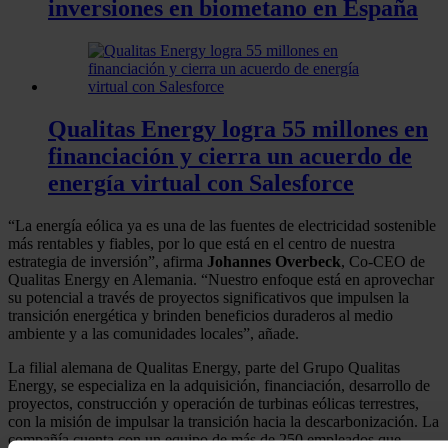
inversiones en biometano en España
Qualitas Energy logra 55 millones en
financiación y cierra un acuerdo de
energía virtual con Salesforce
“La energía eólica ya es una de las fuentes de electricidad sostenible
más rentables y fiables, por lo que está en el centro de nuestra
estrategia de inversión”, afirma
Johannes Overbeck
, Co-CEO de
Qualitas Energy en Alemania. “Nuestro enfoque está en aprovechar
su potencial a través de proyectos significativos que impulsen la
transición energética y brinden beneficios duraderos al medio
ambiente y a las comunidades locales”, añade.
La filial alemana de Qualitas Energy, parte del Grupo Qualitas
Energy, se especializa en la adquisición, financiación, desarrollo de
proyectos, construcción y operación de turbinas eólicas terrestres,
con la misión de impulsar la transición hacia la descarbonización. La
compañía cuenta con un equipo de más de 250 empleados que