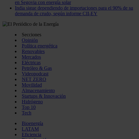
en Segovia con energía solar
India sigue dependiendo de importaciones para el 90% de su
demanda de crudo, según informe CII-EY
Secciones
Opinión
Política energética
Renovables
Mercados
Eléctricas
Petróleo & Gas
Videopodcast
NET ZERO
Movilidad
Almacenamiento
Startups & Innovación
Hidrógeno
Top 10
Tech
Bioenergía
LATAM
Eficiencia