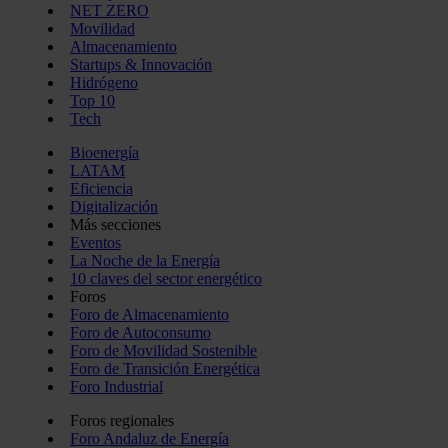
NET ZERO
Movilidad
Almacenamiento
Startups & Innovación
Hidrógeno
Top 10
Tech
Bioenergía
LATAM
Eficiencia
Digitalización
Más secciones
Eventos
La Noche de la Energía
10 claves del sector energético
Foros
Foro de Almacenamiento
Foro de Autoconsumo
Foro de Movilidad Sostenible
Foro de Transición Energética
Foro Industrial
Foros regionales
Foro Andaluz de Energía