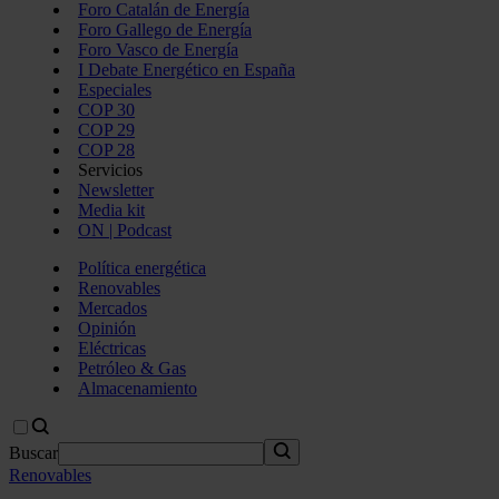
Foro Catalán de Energía
Foro Gallego de Energía
Foro Vasco de Energía
I Debate Energético en España
Especiales
COP 30
COP 29
COP 28
Servicios
Newsletter
Media kit
ON | Podcast
Política energética
Renovables
Mercados
Opinión
Eléctricas
Petróleo & Gas
Almacenamiento
Buscar
Renovables