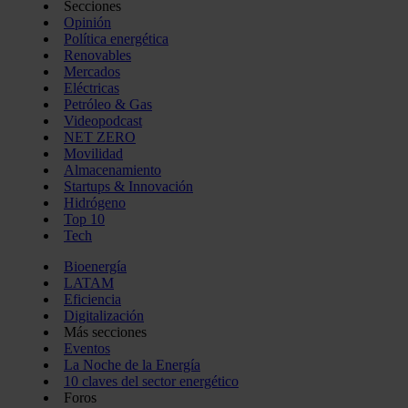
Secciones
Opinión
Política energética
Renovables
Mercados
Eléctricas
Petróleo & Gas
Videopodcast
NET ZERO
Movilidad
Almacenamiento
Startups & Innovación
Hidrógeno
Top 10
Tech
Bioenergía
LATAM
Eficiencia
Digitalización
Más secciones
Eventos
La Noche de la Energía
10 claves del sector energético
Foros