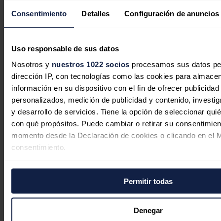
Consentimiento
Detalles
Configuración de anuncios
Uso responsable de sus datos
Nosotros y
nuestros 1022 socios
procesamos sus datos pers
dirección IP, con tecnologías como las cookies para almacen
información en su dispositivo con el fin de ofrecer publicidad
personalizados, medición de publicidad y contenido, investig
El gas y la demanda impulsaron los
y desarrollo de servicios. Tiene la opción de seleccionar qui
precios en un julio de récord para la
con qué propósitos. Puede cambiar o retirar su consentimien
momento desde la Declaración de cookies o clicando en el 
demanda y la producción solar en
consentimiento.
Europa
Si lo permite, también quisiéramos:
Aleasoft Energy Forecasting
05/08/2026
Permitir todas
Recopilar información sobre su ubicación geográfica
una precisión de varios metros
Identificar su dispositivo analizándolo activamente p
Denegar
características específicas (huellas digitales)