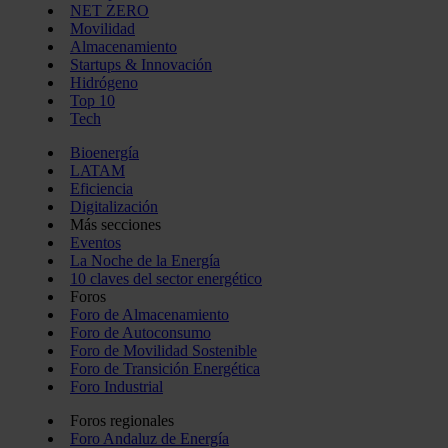
NET ZERO
Movilidad
Almacenamiento
Startups & Innovación
Hidrógeno
Top 10
Tech
Bioenergía
LATAM
Eficiencia
Digitalización
Más secciones
Eventos
La Noche de la Energía
10 claves del sector energético
Foros
Foro de Almacenamiento
Foro de Autoconsumo
Foro de Movilidad Sostenible
Foro de Transición Energética
Foro Industrial
Foros regionales
Foro Andaluz de Energía