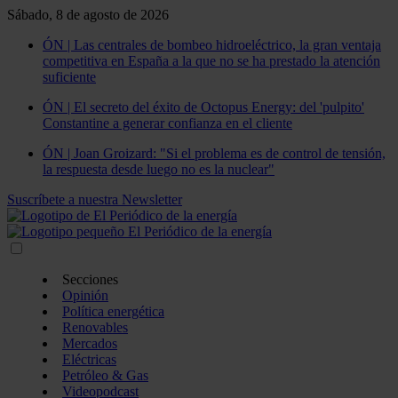
Sábado, 8 de agosto de 2026
ÓN | Las centrales de bombeo hidroeléctrico, la gran ventaja
competitiva en España a la que no se ha prestado la atención
suficiente
ÓN | El secreto del éxito de Octopus Energy: del 'pulpito'
Constantine a generar confianza en el cliente
ÓN | Joan Groizard: "Si el problema es de control de tensión,
la respuesta desde luego no es la nuclear"
Suscríbete a nuestra Newsletter
Secciones
Opinión
Política energética
Renovables
Mercados
Eléctricas
Petróleo & Gas
Videopodcast