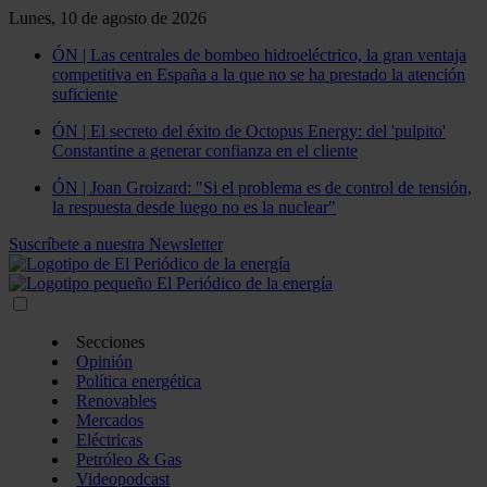
Lunes, 10 de agosto de 2026
ÓN | Las centrales de bombeo hidroeléctrico, la gran ventaja
competitiva en España a la que no se ha prestado la atención
suficiente
ÓN | El secreto del éxito de Octopus Energy: del 'pulpito'
Constantine a generar confianza en el cliente
ÓN | Joan Groizard: "Si el problema es de control de tensión,
la respuesta desde luego no es la nuclear"
Suscríbete a nuestra Newsletter
Secciones
Opinión
Política energética
Renovables
Mercados
Eléctricas
Petróleo & Gas
Videopodcast