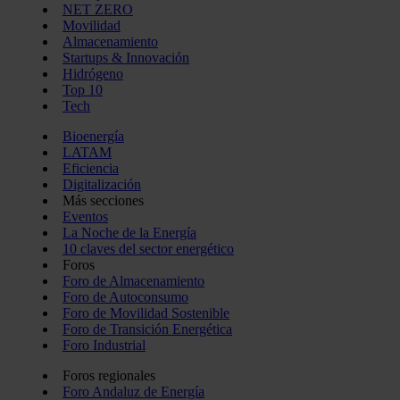
NET ZERO
Movilidad
Almacenamiento
Startups & Innovación
Hidrógeno
Top 10
Tech
Bioenergía
LATAM
Eficiencia
Digitalización
Más secciones
Eventos
La Noche de la Energía
10 claves del sector energético
Foros
Foro de Almacenamiento
Foro de Autoconsumo
Foro de Movilidad Sostenible
Foro de Transición Energética
Foro Industrial
Foros regionales
Foro Andaluz de Energía