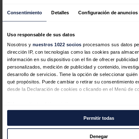
Consentimiento
Detalles
Configuración de anuncios
Uso responsable de sus datos
Nosotros y
nuestros 1022 socios
procesamos sus datos pers
dirección IP, con tecnologías como las cookies para almacen
información en su dispositivo con el fin de ofrecer publicidad
personalizados, medición de publicidad y contenido, investig
desarrollo de servicios. Tiene la opción de seleccionar quié
qué propósitos. Puede cambiar o retirar su consentimiento 
China anuncia más reglas para tratar
desde la Declaración de cookies o clicando en el Menú de c
de atajar las guerras de precios en
paneles solares
Si lo permite, también quisiéramos:
Recopilar información sobre su ubicación geográfica
Redacción
29/07/2026
Permitir todas
precisión de varios metros
Identificar su dispositivo analizándolo activamente p
características específicas (huellas digitales)
Denegar