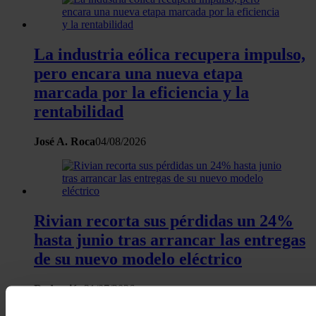
La industria eólica recupera impulso,
pero encara una nueva etapa
marcada por la eficiencia y la
rentabilidad
José A. Roca
04/08/2026
Rivian recorta sus pérdidas un 24%
hasta junio tras arrancar las entregas
de su nuevo modelo eléctrico
Redacción
31/07/2026