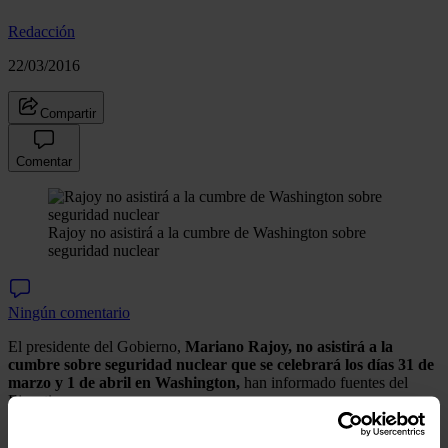
Redacción
22/03/2016
Compartir
Comentar
Rajoy no asistirá a la cumbre de Washington sobre
seguridad nuclear
Ningún comentario
El presidente del Gobierno,
Mariano Rajoy, no asistirá a la
cumbre sobre seguridad nuclear que se celebrará los días 31 de
marzo y 1 de abril en Washington,
han informado fuentes del
Ejecutivo.
A esta cumbre, en la que ejercerá de anfitrión el presidente de