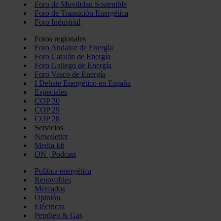
Foro de Movilidad Sostenible
Foro de Transición Energética
Foro Industrial
Foros regionales
Foro Andaluz de Energía
Foro Catalán de Energía
Foro Gallego de Energía
Foro Vasco de Energía
I Debate Energético en España
Especiales
COP 30
COP 29
COP 28
Servicios
Newsletter
Media kit
ON | Podcast
Política energética
Renovables
Mercados
Opinión
Eléctricas
Petróleo & Gas