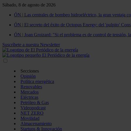
Sábado, 8 de agosto de 2026
ÓN | Las centrales de bombeo hidroeléctrico, la gran ventaja co
ÓN | El secreto del éxito de Octopus Energy: del 'pulpito' Const
ÓN | Joan Groizard: "Si el problema es de control de tensión, l
Suscríbete a nuestra Newsletter
Secciones
Opinión
Política energética
Renovables
Mercados
Eléctricas
Petróleo & Gas
Videopodcast
NET ZERO
Movilidad
Almacenamiento
Startups & Innovación