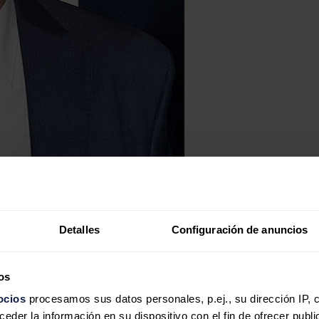
Detalles
Configuración de anuncios
os
ocios
procesamos sus datos personales, p.ej., su dirección IP, 
der la información en su dispositivo con el fin de ofrecer publi