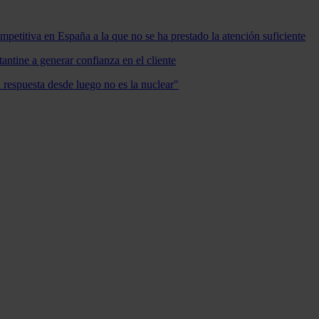
mpetitiva en España a la que no se ha prestado la atención suficiente
antine a generar confianza en el cliente
a respuesta desde luego no es la nuclear"