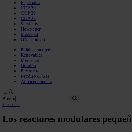
Especiales
COP 30
COP 29
COP 28
Servicios
Newsletter
Media kit
ON | Podcast
Política energética
Renovables
Mercados
Opinión
Eléctricas
Petróleo & Gas
Almacenamiento
Buscar
Eléctricas
Los reactores modulares pequeño