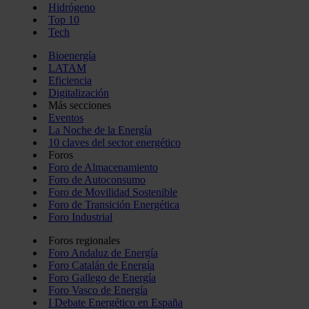
Hidrógeno
Top 10
Tech
Bioenergía
LATAM
Eficiencia
Digitalización
Más secciones
Eventos
La Noche de la Energía
10 claves del sector energético
Foros
Foro de Almacenamiento
Foro de Autoconsumo
Foro de Movilidad Sostenible
Foro de Transición Energética
Foro Industrial
Foros regionales
Foro Andaluz de Energía
Foro Catalán de Energía
Foro Gallego de Energía
Foro Vasco de Energía
I Debate Energético en España