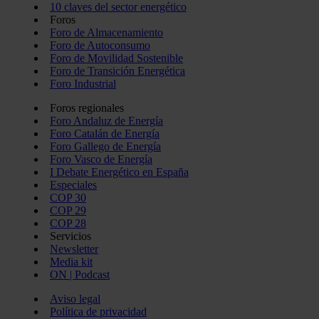
10 claves del sector energético
Foros
Foro de Almacenamiento
Foro de Autoconsumo
Foro de Movilidad Sostenible
Foro de Transición Energética
Foro Industrial
Foros regionales
Foro Andaluz de Energía
Foro Catalán de Energía
Foro Gallego de Energía
Foro Vasco de Energía
I Debate Energético en España
Especiales
COP 30
COP 29
COP 28
Servicios
Newsletter
Media kit
ON | Podcast
Aviso legal
Política de privacidad