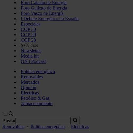
Foro Catalán de Energía
Foro Gallego de Energía
Foro Vasco de Energía
I Debate Energético en España
Especiales
COP 30
COP 29
COP 28
Servicios
Newsletter
Media kit
ON | Podcast
Política energética
Renovables
Mercados
Opinión
Eléctricas
Petróleo & Gas
Almacenamiento
Buscar
Renovables
·
Política energética
·
Eléctricas