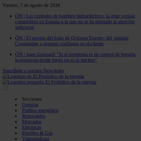
Viernes, 7 de agosto de 2026
ÓN | Las centrales de bombeo hidroeléctrico, la gran ventaja
competitiva en España a la que no se ha prestado la atención
suficiente
ÓN | El secreto del éxito de Octopus Energy: del 'pulpito'
Constantine a generar confianza en el cliente
ÓN | Joan Groizard: "Si el problema es de control de tensión,
la respuesta desde luego no es la nuclear"
Suscríbete a nuestra Newsletter
Secciones
Opinión
Política energética
Renovables
Mercados
Eléctricas
Petróleo & Gas
Videopodcast