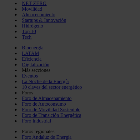
NET ZERO
Movilidad
Almacenamiento
Startups & Innovación
Hidrógeno
Top 10
Tech
Bioenergía
LATAM
Eficiencia
Digitalización
Más secciones
Eventos
La Noche de la Energía
10 claves del sector energético
Foros
Foro de Almacenamiento
Foro de Autoconsumo
Foro de Movilidad Sostenible
Foro de Transición Energética
Foro Industrial
Foros regionales
Foro Andaluz de Energía