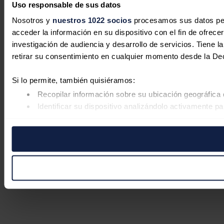
Uso responsable de sus datos
Nosotros y
nuestros 1022 socios
procesamos sus datos pers
acceder la información en su dispositivo con el fin de ofrece
investigación de audiencia y desarrollo de servicios. Tiene 
retirar su consentimiento en cualquier momento desde la De
Si lo permite, también quisiéramos:
Recopilar información sobre su ubicación geográfica 
Identificar su dispositivo analizándolo activamente pa
Obtenga más información sobre cómo se procesan sus datos
retirar su consentimiento en cualquier momento en la Declar
Las cookies de este sitio web se usan para personalizar el co
Además, compartimos información sobre el uso que haga del s
pueden combinarla con otra información que les haya proporc