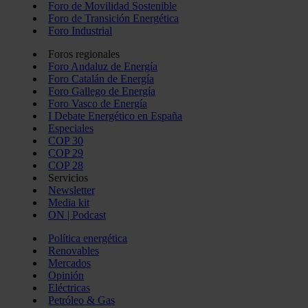
Foro de Movilidad Sostenible
Foro de Transición Energética
Foro Industrial
Foros regionales
Foro Andaluz de Energía
Foro Catalán de Energía
Foro Gallego de Energía
Foro Vasco de Energía
I Debate Energético en España
Especiales
COP 30
COP 29
COP 28
Servicios
Newsletter
Media kit
ON | Podcast
Política energética
Renovables
Mercados
Opinión
Eléctricas
Petróleo & Gas