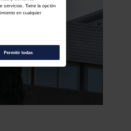
e servicios. Tiene la opción
imiento en cualquier
e varios metros
icas (huellas digitales)
Permitir todas
eferencias en la
sección de
e cookies.
 funciones de redes sociales
con nuestros partners de
ue les haya proporcionado o