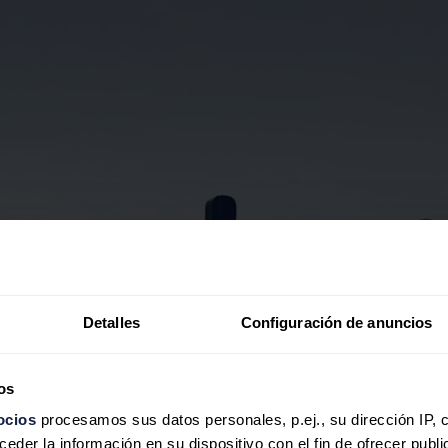
Detalles
Configuración de anuncios
os
ocios
procesamos sus datos personales, p.ej., su dirección IP, 
der la información en su dispositivo con el fin de ofrecer publi