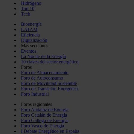
Hidrógeno
Top 10
Tech
Bioenergía
LATAM
Eficiencia
Digitalización
Más secciones
Eventos
La Noche de la Energía
10 claves del sector energético
Foros
Foro de Almacenamiento
Foro de Autoconsumo
Foro de Movilidad Sostenible
Foro de Transición Energética
Foro Industrial
Foros regionales
Foro Andaluz de Energía
Foro Catalán de Energía
Foro Gallego de Energía
Foro Vasco de Energía
I Debate Energético en España