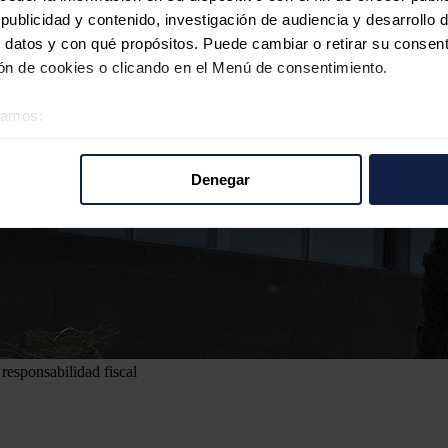
ublicidad y contenido, investigación de audiencia y desarrollo d
 datos y con qué propósitos. Puede cambiar o retirar su consent
n de cookies o clicando en el Menú de consentimiento.
éramos:
 sobre su ubicación geográfica que puede tener una precisión d
tivo analizándolo activamente para buscar características específ
Denegar
re cómo se procesan sus datos personales y establezca sus pr
rar su consentimiento en cualquier momento en la Declaración d
b se usan para personalizar el contenido y los anuncios, ofrecer
s, compartimos información sobre el uso que haga del sitio web 
 análisis web, quienes pueden combinarla con otra información q
r del uso que haya hecho de sus servicios.
responsabilidad fiscal