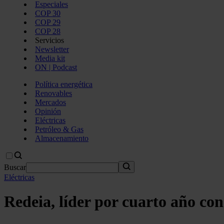
Especiales
COP 30
COP 29
COP 28
Servicios
Newsletter
Media kit
ON | Podcast
Política energética
Renovables
Mercados
Opinión
Eléctricas
Petróleo & Gas
Almacenamiento
Buscar
Eléctricas
Redeia, líder por cuarto año con