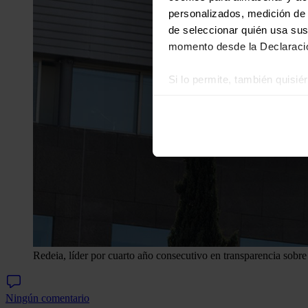
personalizados, medición de p
de seleccionar quién usa sus
momento desde la Declaració
Si lo permite, también quisi
Recopilar información
Identificar su disposi
Obtenga más información sob
datos
. Puede cambiar o reti
Las cookies de este sitio we
y analizar el tráfico. Ademá
redes sociales, publicidad y
que hayan recopilado a parti
Redeia, líder por cuarto año consecutivo en transparencia sobre 
Ningún comentario