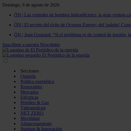
Domingo, 9 de agosto de 2026
ÓN | Las centrales de bombeo hidroeléctrico, la gran ventaja co
ÓN | El secreto del éxito de Octopus Energy: del 'pulpito' Const
ÓN | Joan Groizard: "Si el problema es de control de tensión, l
Suscríbete a nuestra Newsletter
Secciones
Opinión
Política energética
Renovables
Mercados
Eléctricas
Petróleo & Gas
Videopodcast
NET ZERO
Movilidad
Almacenamiento
Startups & Innovación