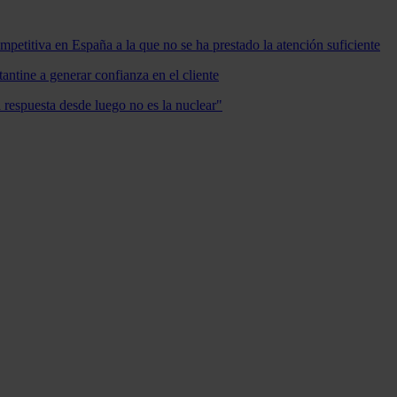
mpetitiva en España a la que no se ha prestado la atención suficiente
antine a generar confianza en el cliente
a respuesta desde luego no es la nuclear"