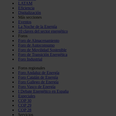
LATAM
Eficiencia
Digitalización
Más secciones
Eventos
La Noche de la Energía
10 claves del sector energético
Foros
Foro de Almacenamiento
Foro de Autoconsumo
Foro de Movilidad Sostenible
Foro de Transición Energética
Foro Industrial
Foros regionales
Foro Andaluz de Energía
Foro Catalán de Energía
Foro Gallego de Energía
Foro Vasco de Energía
I Debate Energético en España
Especiales
COP 30
COP 29
COP 28
Servicios