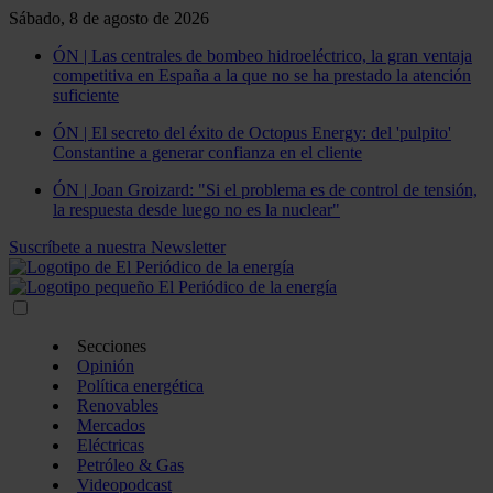
Sábado, 8 de agosto de 2026
ÓN | Las centrales de bombeo hidroeléctrico, la gran ventaja
competitiva en España a la que no se ha prestado la atención
suficiente
ÓN | El secreto del éxito de Octopus Energy: del 'pulpito'
Constantine a generar confianza en el cliente
ÓN | Joan Groizard: "Si el problema es de control de tensión,
la respuesta desde luego no es la nuclear"
Suscríbete a nuestra Newsletter
Secciones
Opinión
Política energética
Renovables
Mercados
Eléctricas
Petróleo & Gas
Videopodcast