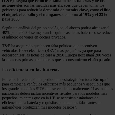
(T&E)
asegura que
reducir
el
tamaño
de las
baterías
y de los
automóviles
son las medidas más
eficaces
que deben tomar los
gobiernos para reducir la
demanda de metales clave,
como el
litio,
el níquel, el cobalto y
el
manganeso
, en torno al
19% y el 23%
para 2050
.
Según un análisis del grupo ecológico, el ahorro podría alcanzar el
49% para 2050 si se mejoran las químicas de las baterías o se reduce
el número de viajes en coches privados.
T&E ha asegurado que hacen falta políticas que incentiven
vehículos 100% eléctricos (BEV) más pequeños, ya que para
descarbonizar las flotas de cara a 2050 Europa necesitará 200 veces
las materias primas para baterías que se consumieron el año pasado.
La eficiencia en las baterías
Por ello, la federación ha pedido una estrategia "en toda
Europa
"
para cambiar a vehículos eléctricos más pequeños y asequibles que
los grandes modelos SUV que se venden actualmente. "Las medidas
nacionales deben incluir incentivos fiscales para los modelos más
pequeños, mientras que en la UE se necesitan estándares de
eficiencia de la batería y requisitos para que los fabricantes de
automóviles produzcan más modelos básicos".