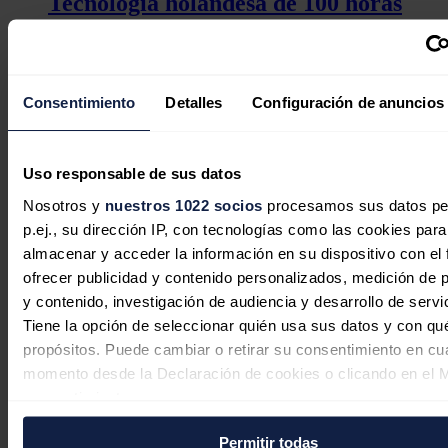
Tecnología holandesa de 100 horas
para independizar a Europa del litio
Jaime Santisteban
07/08/2026
Consentimiento
Detalles
Configuración de anuncios
Uso responsable de sus datos
Hunosa dice que su nuevo plan de
Nosotros y
nuestros 1022 socios
procesamos sus datos pe
empresa garantiza la supervivencia
p.ej., su dirección IP, con tecnologías como las cookies para
del grupo al menos hasta 2050
almacenar y acceder la información en su dispositivo con el 
ofrecer publicidad y contenido personalizados, medición de p
Redacción
05/08/2026
y contenido, investigación de audiencia y desarrollo de servi
Tiene la opción de seleccionar quién usa sus datos y con qu
propósitos. Puede cambiar o retirar su consentimiento en cu
momento desde la Declaración de cookies o clicando en el 
El interés por las baterías industriales
consentimiento.
se dispara un 75% en España tras el
Permitir todas
impacto económico del gran apagón
Si lo permite, también quisiéramos: