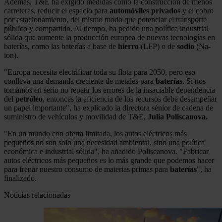
Además, T&E ha exigido medidas como la construcción de menos
carreteras, reducir el espacio para
automóviles
privados
y el cobro
por estacionamiento, del mismo modo que potenciar el transporte
público y compartido. Al tiempo, ha pedido una política industrial
sólida que aumente la producción europea de nuevas tecnologías en
baterías, como las baterías a base de
hierro
(LFP) o de
sodio
(Na-
ion).
"Europa necesita electrificar toda su flota para 2050, pero eso
conlleva una demanda creciente de metales para
baterías
. Si nos
tomamos en serio no repetir los errores de la insaciable dependencia
del
petróleo
, entonces la eficiencia de los recursos debe desempeñar
un papel importante", ha explicado la directora sénior de cadena de
suministro de vehículos y movilidad de T&E,
Julia Poliscanova.
"En un mundo con oferta limitada, los autos eléctricos más
pequeños no son solo una necesidad ambiental, sino una política
económica e industrial sólida", ha añadido Poliscanova. "Fabricar
autos eléctricos más pequeños es lo más grande que podemos hacer
para frenar nuestro consumo de materias primas para
baterías
", ha
finalizado.
Noticias relacionadas