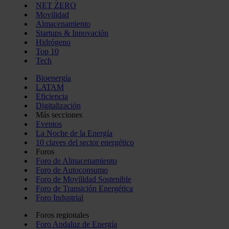
NET ZERO
Movilidad
Almacenamiento
Startups & Innovación
Hidrógeno
Top 10
Tech
Bioenergía
LATAM
Eficiencia
Digitalización
Más secciones
Eventos
La Noche de la Energía
10 claves del sector energético
Foros
Foro de Almacenamiento
Foro de Autoconsumo
Foro de Movilidad Sostenible
Foro de Transición Energética
Foro Industrial
Foros regionales
Foro Andaluz de Energía