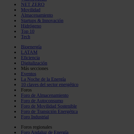
NET ZERO
Movilidad
Almacenamiento
Startups & Innovación
Hidrógeno
Top 10
Tech
Bioenergía
LATAM
Eficiencia
Digitalización
Más secciones
Eventos
La Noche de la Energía
10 claves del sector energético
Foros
Foro de Almacenamiento
Foro de Autoconsumo
Foro de Movilidad Sostenible
Foro de Transición Energética
Foro Industrial
Foros regionales
Foro Andaluz de Energía