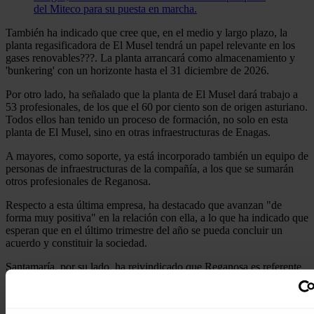
del Miteco para su puesta en marcha.
También ha indicado que cree que, en el medio y largo plazo, la
planta regasificadora de El Musel tendrá un papel relevante en los
gases renovables???. La planta arrancará como almacenamiento y
'bunkering' con un horizonte hasta el 31 diciembre de 2026.
Por otro lado, ha señalado que la planta de El Musel dará trabajo a
53 profesionales, de los que el 60 por ciento son de origen asturiano.
Todos ellos han tenido un proceso de formación, no solo en esta
planta de El Musel, sino en otras infraestructuras de Enagas.
A mayores, como soporte, ya está incorporado también un equipo de
personas de infraestructuras de la compañía, a los que se sumarán
otros profesionales de Reganosa.
Respecto a esta última empresa, ha destacado que avanzan "de
forma muy positiva" en la relación con ella, a lo que ha indicado que
esperan que en el último trimestre del año se pueda concluir un
acuerdo y constituir la sociedad.
Santamaría, por su lado, ha reivindicado que Reganosa es referente
mundial en plantas de GNL. Asimismo, ha opinado que suman
todas sus habilidades con las de Enagás para impulsar y potenciar la
planta de El Musel. Ha augurado, unido a ello, que fortalecerán el