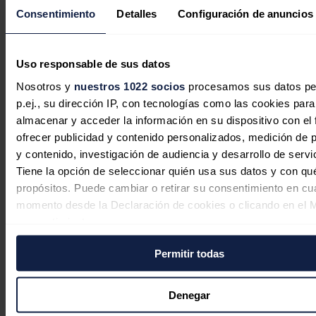
sistema de energía español.
Consentimiento
Detalles
Configuración de anuncios
Noticias relacionadas
Uso responsable de sus datos
Nosotros y
nuestros 1022 socios
procesamos sus datos pe
p.ej., su dirección IP, con tecnologías como las cookies para
Kazajistán condena un nuevo ataque
almacenar y acceder la información en su dispositivo con el 
contra un petrolero en la terminal del
ofrecer publicidad y contenido personalizados, medición de p
oleoducto del Caspio (KTK)
y contenido, investigación de audiencia y desarrollo de servi
Tiene la opción de seleccionar quién usa sus datos y con qu
Redacción
30/07/2026
propósitos. Puede cambiar o retirar su consentimiento en cu
momento desde la Declaración de cookies o clicando en el 
consentimiento.
Permitir todas
Si lo permite, también quisiéramos:
Recopilar información sobre su ubicación geográfica
puede tener una precisión de varios metros
Denegar
Identificar su dispositivo analizándolo activamente p