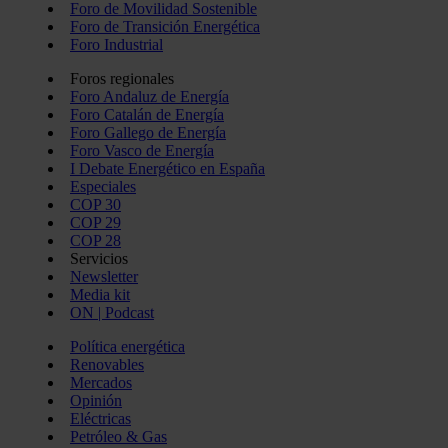
Foro de Movilidad Sostenible
Foro de Transición Energética
Foro Industrial
Foros regionales
Foro Andaluz de Energía
Foro Catalán de Energía
Foro Gallego de Energía
Foro Vasco de Energía
I Debate Energético en España
Especiales
COP 30
COP 29
COP 28
Servicios
Newsletter
Media kit
ON | Podcast
Política energética
Renovables
Mercados
Opinión
Eléctricas
Petróleo & Gas