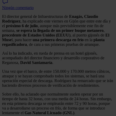
Ningún comentario
El director general de Infraestructuras de
Enagás, Claudio
Rodríguez
, ha explicado este viernes en Gijón que entre este día y
el
próximo 6 de julio
, aunque más previsiblemente este fin de
semana,
se espera la llegada de un primer buque metanero
,
procedente de Estados Unidos (EEUU)
, al puerto gijonés de
El
Muse
l, para hacer
una primera descarga en frío
en la
planta
regasificadora
, de cara a sus primeras pruebas de arranque.
Así lo ha indicado, en rueda de prensa en un hotel gijonés,
acompañado del director financiero y desarrollo corporativo de
Reganosa,
David Santamaría
.
Una vez que el barco, de entre 150.000 y 170.000 metros cúbicos,
atraque y se hayan comprobado todos los sistemas, se hará una
operación especial de descarga. Rodríguez ha remarcado que se irán
haciendo diversos procesos de verificación de rendimientos.
Sobre ello, ha aclarado que normalmente suelen operar por un
tiempo de hasta 32 horas, con una media de 24 horas. Sin embargo,
en esta primera descarga se emplearán entre 72 y 90 horas, porque
va a desarrollarse un proceso en frío, de forma que se introduce
lentamente el
Gas Natural Licuado (GNL)
.