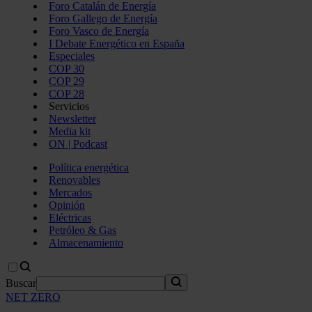
Foro Catalán de Energía
Foro Gallego de Energía
Foro Vasco de Energía
I Debate Energético en España
Especiales
COP 30
COP 29
COP 28
Servicios
Newsletter
Media kit
ON | Podcast
Política energética
Renovables
Mercados
Opinión
Eléctricas
Petróleo & Gas
Almacenamiento
Buscar
NET ZERO