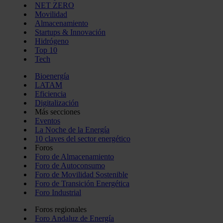
NET ZERO
Movilidad
Almacenamiento
Startups & Innovación
Hidrógeno
Top 10
Tech
Bioenergía
LATAM
Eficiencia
Digitalización
Más secciones
Eventos
La Noche de la Energía
10 claves del sector energético
Foros
Foro de Almacenamiento
Foro de Autoconsumo
Foro de Movilidad Sostenible
Foro de Transición Energética
Foro Industrial
Foros regionales
Foro Andaluz de Energía