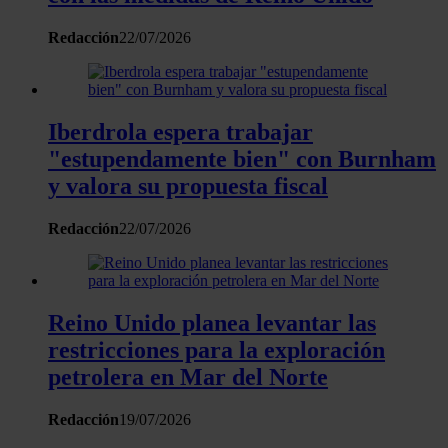
con otra información que les haya proporcionado o que haya
recopilado a partir del uso que haya hecho de sus servicios.
Redacción
22/07/2026
Iberdrola espera trabajar
"estupendamente bien" con Burnham
y valora su propuesta fiscal
Redacción
22/07/2026
Reino Unido planea levantar las
restricciones para la exploración
petrolera en Mar del Norte
Redacción
19/07/2026