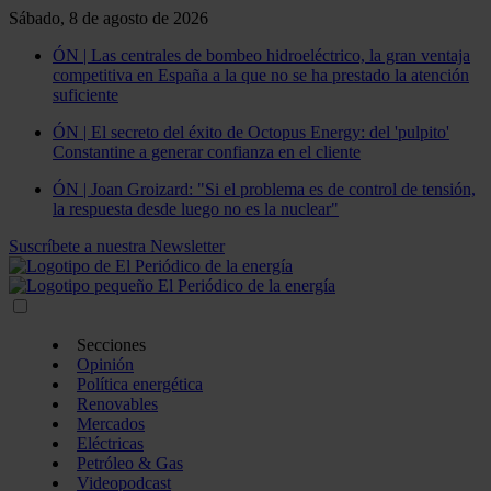
Sábado, 8 de agosto de 2026
ÓN | Las centrales de bombeo hidroeléctrico, la gran ventaja
competitiva en España a la que no se ha prestado la atención
suficiente
ÓN | El secreto del éxito de Octopus Energy: del 'pulpito'
Constantine a generar confianza en el cliente
ÓN | Joan Groizard: "Si el problema es de control de tensión,
la respuesta desde luego no es la nuclear"
Suscríbete a nuestra Newsletter
Secciones
Opinión
Política energética
Renovables
Mercados
Eléctricas
Petróleo & Gas
Videopodcast