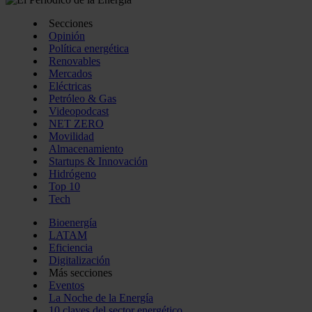
Secciones
Opinión
Política energética
Renovables
Mercados
Eléctricas
Petróleo & Gas
Videopodcast
NET ZERO
Movilidad
Almacenamiento
Startups & Innovación
Hidrógeno
Top 10
Tech
Bioenergía
LATAM
Eficiencia
Digitalización
Más secciones
Eventos
La Noche de la Energía
10 claves del sector energético