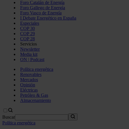
Foro Catalán de Energía
Foro Gallego de Energía
Foro Vasco de Energía
I Debate Energético en España
Especiales
COP 30
COP 29
COP 28
Servicios
Newsletter
Media kit
ON | Podcast
Política energética
Renovables
Mercados
Opinión
Eléctricas
Petróleo & Gas
Almacenamiento
Buscar
Política energética