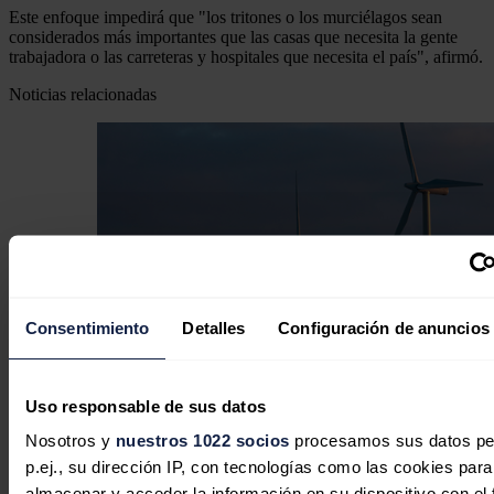
Este enfoque impedirá que "los tritones o los murciélagos sean
considerados más importantes que las casas que necesita la gente
trabajadora o las carreteras y hospitales que necesita el país", afirmó.
Noticias relacionadas
Consentimiento
Detalles
Configuración de anuncios
Uso responsable de sus datos
Iberdrola planea duplicar la
Nosotros y
nuestros 1022 socios
procesamos sus datos pe
capacidad de Whitelee, el mayor
p.ej., su dirección IP, con tecnologías como las cookies para
almacenar y acceder la información en su dispositivo con el 