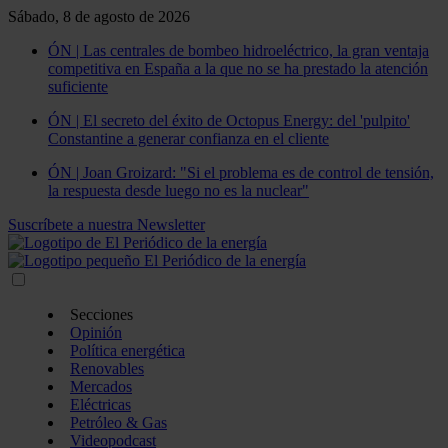
Sábado, 8 de agosto de 2026
ÓN | Las centrales de bombeo hidroeléctrico, la gran ventaja
competitiva en España a la que no se ha prestado la atención
suficiente
ÓN | El secreto del éxito de Octopus Energy: del 'pulpito'
Constantine a generar confianza en el cliente
ÓN | Joan Groizard: "Si el problema es de control de tensión,
la respuesta desde luego no es la nuclear"
Suscríbete a nuestra Newsletter
Secciones
Opinión
Política energética
Renovables
Mercados
Eléctricas
Petróleo & Gas
Videopodcast