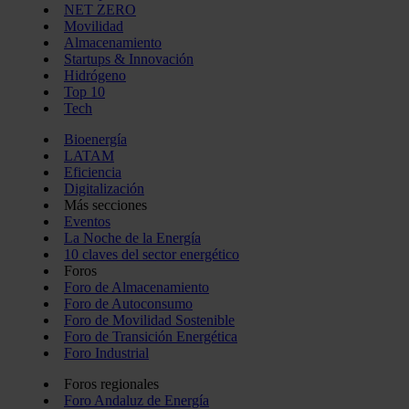
NET ZERO
Movilidad
Almacenamiento
Startups & Innovación
Hidrógeno
Top 10
Tech
Bioenergía
LATAM
Eficiencia
Digitalización
Más secciones
Eventos
La Noche de la Energía
10 claves del sector energético
Foros
Foro de Almacenamiento
Foro de Autoconsumo
Foro de Movilidad Sostenible
Foro de Transición Energética
Foro Industrial
Foros regionales
Foro Andaluz de Energía