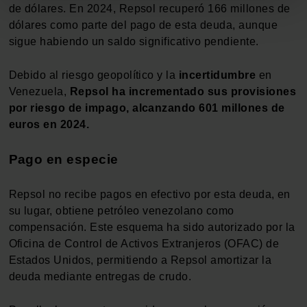
Identificar su dispositivo analizándolo activamente
de dólares. En 2024, Repsol recuperó 166 millones de
para buscar características específicas (huellas
dólares como parte del pago de esta deuda, aunque
digitales)
sigue habiendo un saldo significativo pendiente.
Obtenga más información sobre cómo se procesan sus
Debido al riesgo geopolítico y la
incertidumbre
en
datos personales y establezca sus preferencias en la
Venezuela,
Repsol ha incrementado sus provisiones
sección de datos
. Puede cambiar o retirar su
por riesgo de impago, alcanzando 601 millones de
consentimiento en cualquier momento en la Declaración
euros en 2024.
de cookies.
Pago en especie
Las cookies de este sitio web se usan para personalizar
el contenido y los anuncios, ofrecer funciones de redes
sociales y analizar el tráfico. Además, compartimos
Repsol no recibe pagos en efectivo por esta deuda, en
información sobre el uso que haga del sitio web con
su lugar, obtiene petróleo venezolano como
nuestros partners de redes sociales, publicidad y análisis
compensación. Este esquema ha sido autorizado por la
web, quienes pueden combinarla con otra información
Oficina de Control de Activos Extranjeros (OFAC) de
que les haya proporcionado o que hayan recopilado a
Estados Unidos, permitiendo a Repsol amortizar la
partir del uso que haya hecho de sus servicios.
deuda mediante entregas de crudo.