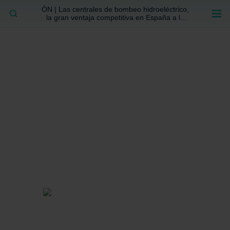
ÓN | Las centrales de bombeo hidroeléctrico,
BUSCAR
la gran ventaja competitiva en España a la
que no se ha prestado la atención suficiente