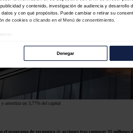
ublicidad y contenido, investigación de audiencia y desarrollo d
 datos y con qué propósitos. Puede cambiar o retirar su consent
n de cookies o clicando en el Menú de consentimiento.
éramos:
 sobre su ubicación geográfica que puede tener una precisión d
tivo analizándolo activamente para buscar características específ
Denegar
re cómo se procesan sus datos personales y establezca sus pr
rar su consentimiento en cualquier momento en la Declaración d
b se usan para personalizar el contenido y los anuncios, ofrecer
s, compartimos información sobre el uso que haga del sitio web 
 análisis web, quienes pueden combinarla con otra información q
r del uso que haya hecho de sus servicios.
s y amortiza un 3,77% del capital
jo el programa de recompra
de
acciones tras comprar 35 millones d