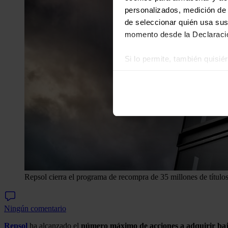
personalizados, medición de p
de seleccionar quién usa sus
momento desde la Declaració
Si lo permite, también quisi
Recopilar información
Identificar su disposi
Obtenga más información sob
datos
. Puede cambiar o reti
Las cookies de este sitio we
y analizar el tráfico. Ademá
redes sociales, publicidad y
que hayan recopilado a parti
Repsol cierra el programa de recompra de 35 millones de título
Ningún comentario
Repsol
ha alcanzado el
número máximo de acciones a adquirir ba