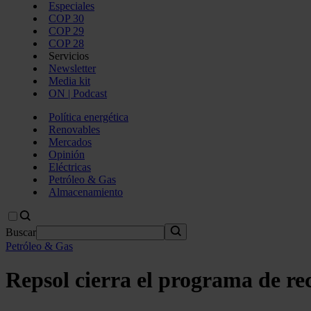
Especiales
COP 30
COP 29
COP 28
Servicios
Newsletter
Media kit
ON | Podcast
Política energética
Renovables
Mercados
Opinión
Eléctricas
Petróleo & Gas
Almacenamiento
Buscar
Petróleo & Gas
Repsol cierra el programa de re