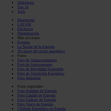
Hidrógeno
Top 10
Tech
Bioenergía
LATAM
Eficiencia
Digitalización
Más secciones
Eventos
La Noche de la Energía
10 claves del sector energético
Foros
Foro de Almacenamiento
Foro de Autoconsumo
Foro de Movilidad Sostenible
Foro de Transición Energética
Foro Industrial
Foros regionales
Foro Andaluz de Energía
Foro Catalán de Energía
Foro Gallego de Energía
Foro Vasco de Energía
I Debate Energético en España