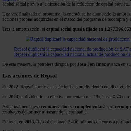
capital social previo a la ejecución de la reducción de capital prev
Una vez finalizado el programa, la energética ha anunciado la amorti
acciones propias adquiridas en el marco del programa de recompra y 1
Tras la amortización, el
capital social queda fijado en 1.277.396.05
Repsol duplicará la capacidad nacional de producción de SAF 
Repsol duplicará la capacidad nacional actual de producción de 
De esta manera, la petrolera dirigida por
Josu Jon Imaz
avanza en su 
Las acciones de Repsol
En
2022
, Repsol aportó a sus accionistas un dividendo en efectivo de
En
2023
, el dividendo en efectivo aumentará un 11%, hasta 0,70 euros 
Adicionalmente, esa
remuneración
se
complementará
con
recompr
resultados del primer trimestre de la compañía.
En total, en
2023
, Repsol destinará 2.400 millones de euros a retribu