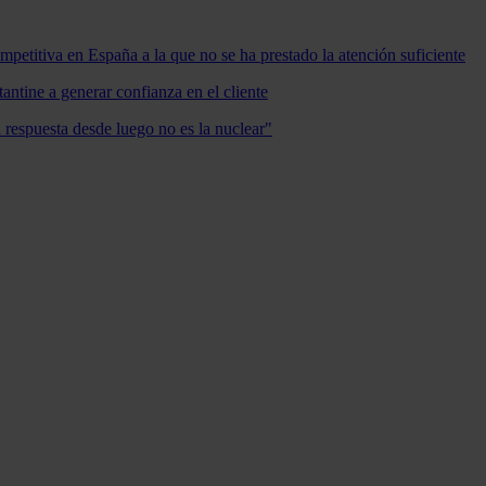
mpetitiva en España a la que no se ha prestado la atención suficiente
antine a generar confianza en el cliente
a respuesta desde luego no es la nuclear"