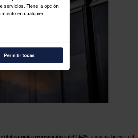
e servicios. Tiene la opción
imiento en cualquier
e varios metros
icas (huellas digitales)
Permitir todas
eferencias en la
sección de
e cookies.
 funciones de redes sociales
con nuestros partners de
ue les haya proporcionado o
e títulos propios representativos del 2,64%
, aproximadamente, del