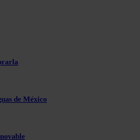
prarla
aguas de México
enovable