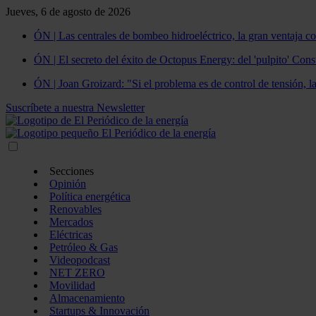
Jueves, 6 de agosto de 2026
ÓN | Las centrales de bombeo hidroeléctrico, la gran ventaja co
ÓN | El secreto del éxito de Octopus Energy: del 'pulpito' Const
ÓN | Joan Groizard: "Si el problema es de control de tensión, l
Suscríbete a nuestra Newsletter
Secciones
Opinión
Política energética
Renovables
Mercados
Eléctricas
Petróleo & Gas
Videopodcast
NET ZERO
Movilidad
Almacenamiento
Startups & Innovación