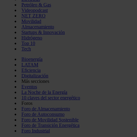
Petróleo & Gas
Videopodcast
NET ZERO
Movilidad
Almacenamiento
Startups & Innovación
Hidrógeno
Top 10
Tech
Bioenergía
LATAM
Eficiencia
Digitalización
Más secciones
Eventos
La Noche de la Energía
10 claves del sector energético
Foros
Foro de Almacenamiento
Foro de Autoconsumo
Foro de Movilidad Sostenible
Foro de Transición Energética
Foro Industrial