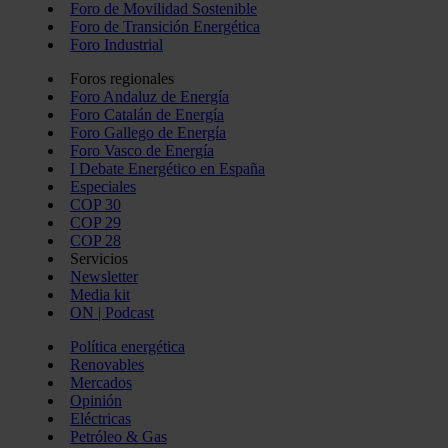
Foro de Movilidad Sostenible
Foro de Transición Energética
Foro Industrial
Foros regionales
Foro Andaluz de Energía
Foro Catalán de Energía
Foro Gallego de Energía
Foro Vasco de Energía
I Debate Energético en España
Especiales
COP 30
COP 29
COP 28
Servicios
Newsletter
Media kit
ON | Podcast
Política energética
Renovables
Mercados
Opinión
Eléctricas
Petróleo & Gas