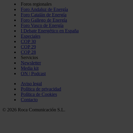
Foros regionales
Foro Andaluz de Energía
Foro Catalán de Energía
Foro Gallego de Energía
Foro Vasco de Energía
I Debate Energético en España
Especiales
COP 30
COP 29
COP 28
Servicios
Newsletter
Media kit
ON | Podcast
Aviso legal
Política de privacidad
Política de Cookies
Contacto
© 2026 Roca Comunicación S.L.