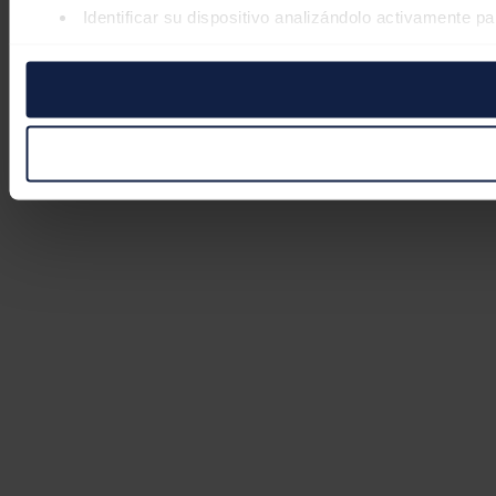
Identificar su dispositivo analizándolo activamente pa
Obtenga más información sobre cómo se procesan sus datos
retirar su consentimiento en cualquier momento en la Declar
Las cookies de este sitio web se usan para personalizar el co
Además, compartimos información sobre el uso que haga del s
pueden combinarla con otra información que les haya proporc