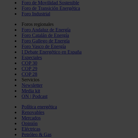
Foro de Movilidad Sostenible
Foro de Transición Energética
Foro Industrial
Foros regionales
Foro Andaluz de Energía
Foro Catalán de Energía
Foro Gallego de Energía
Foro Vasco de Energía
I Debate Energético en España
Especiales
COP 30
COP 29
COP 28
Servicios
Newsletter
Media kit
ON | Podcast
Política energética
Renovables
Mercados
Opinión
Eléctricas
Petróleo & Gas