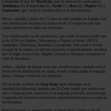
Completan el 'top 10'
Iberdrola
, que se sitúa en la cuarta plaza,
Telefónica
(5),
Coca-Cola
(6),
Nestlé
(7),
Ikea
(8),
Mapfre
(9) y
Santander
, que cierra la clasificación en la décima plaza.
Merco, además, celebra los 15 años de este monitor en España con
otro ranking que reconoce la presencia de 15 empresas que han
estado presentes en todas sus ediciones.
Una clasificación, la del aniversario, que repite el mismo podio que
la de 2020 con Inditex, Mercadona y Repsol al frente. BBVA,
Santander, Telefónica, Iberdrola, CaixaBank, Microsoft y Nestlé
ocupan de la cuarta a la décima posición, respectivamente, mientras
que Google, Coca-Cola, Mapfre, Danone y Siemens completan el
resto de las plazas.
Inditex, además de liderar estas dos clasificaciones, también está al
frente del de distribución de moda, donde Adidas asalta la segunda
plaza y Mango cierra los tres primeros.
Por su parte, la firma de
Juan Roig
repite liderazgo en la
distribución minorista, seguida por El Corte Inglés que supera este
año a Amazon para colocarse en la segunda posición, mientras que
el gigante del comercio electrónico estadounidense pasa a ocupar la
tercera plaza.
Repsol revalida su primer puesto al frente de la clasificación de