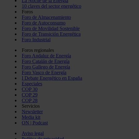
La Noche de la Energía
10 claves del sector energético
Foros
Foro de Almacenamiento
Foro de Autoconsumo
Foro de Movilidad Sostenible
Foro de Transición Energética
Foro Industrial
Foros regionales
Foro Andaluz de Energía
Foro Catalán de Energía
Foro Gallego de Energía
Foro Vasco de Energía
I Debate Energético en España
Especiales
COP 30
COP 29
COP 28
Servicios
Newsletter
Media kit
ON | Podcast
Aviso legal
Política de privacidad