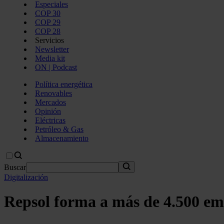
Especiales
COP 30
COP 29
COP 28
Servicios
Newsletter
Media kit
ON | Podcast
Política energética
Renovables
Mercados
Opinión
Eléctricas
Petróleo & Gas
Almacenamiento
Buscar
Digitalización
Repsol forma a más de 4.500 empl