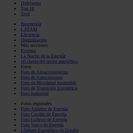
Hidrógeno
Top 10
Tech
Bioenergía
LATAM
Eficiencia
Digitalización
Más secciones
Eventos
La Noche de la Energía
10 claves del sector energético
Foros
Foro de Almacenamiento
Foro de Autoconsumo
Foro de Movilidad Sostenible
Foro de Transición Energética
Foro Industrial
Foros regionales
Foro Andaluz de Energía
Foro Catalán de Energía
Foro Gallego de Energía
Foro Vasco de Energía
I Debate Energético en España