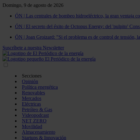
Domingo, 9 de agosto de 2026
ÓN | Las centrales de bombeo hidroeléctrico, la gran ventaja co
ÓN | El secreto del éxito de Octopus Energy: del 'pulpito' Const
ÓN | Joan Groizard: "Si el problema es de control de tensión, l
Suscríbete a nuestra Newsletter
Secciones
Opinión
Política energética
Renovables
Mercados
Eléctricas
Petróleo & Gas
Videopodcast
NET ZERO
Movilidad
Almacenamiento
Startups & Innovación