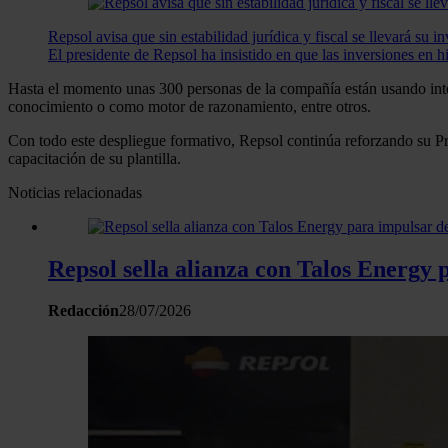
Repsol avisa que sin estabilidad jurídica y fiscal se llevará su
El presidente de Repsol ha insistido en que las inversiones en hi
Hasta el momento unas 300 personas de la compañía están usando intelig
conocimiento o como motor de razonamiento, entre otros.
Con todo este despliegue formativo, Repsol continúa reforzando su Pr
capacitación de su plantilla.
Noticias relacionadas
Repsol sella alianza con Talos Energy 
Redacción
28/07/2026