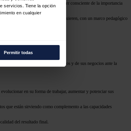
e supone el punto de partida para ser consciente de la importancia
e servicios. Tiene la opción
imiento en cualquier
oras lectivas, donde los alumnos adquieren, con un marco pedagógico
su entorno laboral.
ompañía.
e varios metros
icas (huellas digitales)
Permitir todas
eferencias en la
sección de
rse a las necesidades de sus empleados y de sus negocios ante la
e cookies.
 funciones de redes sociales
con nuestros partners de
n evolucionar en su forma de trabajar, aumentar y potenciar sus
ue les haya proporcionado o
lotos que están sirviendo como complemento a las capacidades
calidad del resultado final.