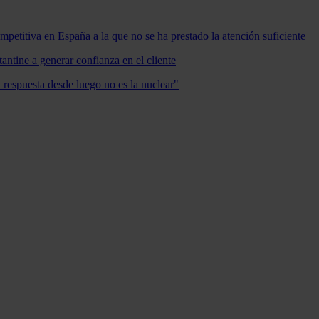
mpetitiva en España a la que no se ha prestado la atención suficiente
antine a generar confianza en el cliente
a respuesta desde luego no es la nuclear"