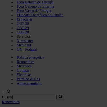
Foro Catalán de Energía
Foro Gallego de Energía
Foro Vasco de Energía
I Debate Energético en España
Especiales
COP 30
COP 29
COP 28
Servicios
Newsletter
Media kit
ON | Podcast
Política energética
Renovables
Mercados
Opinión
Eléctricas
Petróleo & Gas
Almacenamiento
Buscar
Renovables