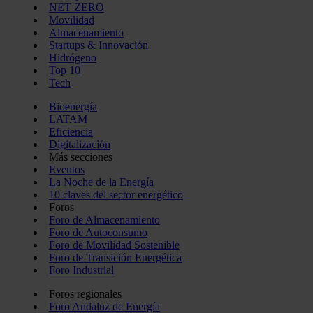
NET ZERO
Movilidad
Almacenamiento
Startups & Innovación
Hidrógeno
Top 10
Tech
Bioenergía
LATAM
Eficiencia
Digitalización
Más secciones
Eventos
La Noche de la Energía
10 claves del sector energético
Foros
Foro de Almacenamiento
Foro de Autoconsumo
Foro de Movilidad Sostenible
Foro de Transición Energética
Foro Industrial
Foros regionales
Foro Andaluz de Energía