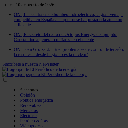
Lunes, 10 de agosto de 2026
ÓN | Las centrales de bombeo hidroeléctrico, la gran ventaja
competitiva en España a la que no se ha prestado la atención
suficiente
ÓN | El secreto del éxito de Octopus Energy: del 'pulpito'
Constantine a generar confianza en el cliente
ÓN | Joan Groizard: "Si el problema es de control de tensión,
la respuesta desde luego no es la nuclear"
Suscríbete a nuestra Newsletter
Secciones
Opinión
Política energética
Renovables
Mercados
Eléctricas
Petróleo & Gas
Videopodcast