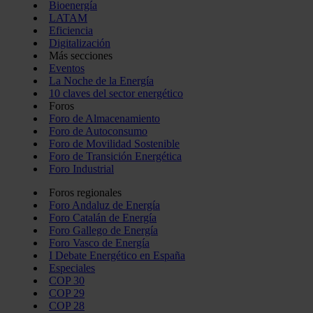
Bioenergía
LATAM
Eficiencia
Digitalización
Más secciones
Eventos
La Noche de la Energía
10 claves del sector energético
Foros
Foro de Almacenamiento
Foro de Autoconsumo
Foro de Movilidad Sostenible
Foro de Transición Energética
Foro Industrial
Foros regionales
Foro Andaluz de Energía
Foro Catalán de Energía
Foro Gallego de Energía
Foro Vasco de Energía
I Debate Energético en España
Especiales
COP 30
COP 29
COP 28