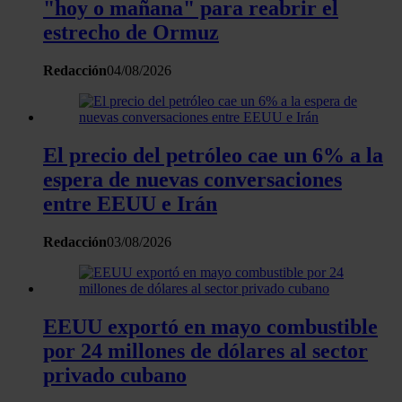
"hoy o mañana" para reabrir el
contenido y los anuncios, ofrecer funciones de redes sociale
estrecho de Ormuz
analizar el tráfico. Además, compartimos información sobre 
uso que haga del sitio web con nuestros partners de redes
Redacción
04/08/2026
sociales, publicidad y análisis web, quienes pueden combina
con otra información que les haya proporcionado o que haya
recopilado a partir del uso que haya hecho de sus servicios.
El precio del petróleo cae un 6% a la
espera de nuevas conversaciones
entre EEUU e Irán
Redacción
03/08/2026
EEUU exportó en mayo combustible
por 24 millones de dólares al sector
privado cubano