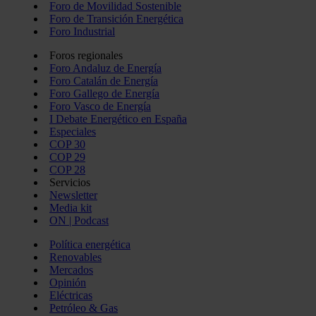
Foro de Movilidad Sostenible
Foro de Transición Energética
Foro Industrial
Foros regionales
Foro Andaluz de Energía
Foro Catalán de Energía
Foro Gallego de Energía
Foro Vasco de Energía
I Debate Energético en España
Especiales
COP 30
COP 29
COP 28
Servicios
Newsletter
Media kit
ON | Podcast
Política energética
Renovables
Mercados
Opinión
Eléctricas
Petróleo & Gas