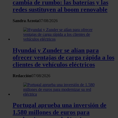
cambia de rumbo: las baterías y las
de cookies.
redes sustituyen al boom renovable
Las cookies de este sitio web se usan para personalizar
Sandra Acosta
07/08/2026
el contenido y los anuncios, ofrecer funciones de redes
sociales y analizar el tráfico. Además, compartimos
información sobre el uso que haga del sitio web con
nuestros partners de redes sociales, publicidad y análisis
web, quienes pueden combinarla con otra información
Hyundai y Zunder se alían para
que les haya proporcionado o que hayan recopilado a
ofrecer ventajas de carga rápida a los
partir del uso que haya hecho de sus servicios.
clientes de vehículos eléctricos
Redacción
07/08/2026
Portugal aprueba una inversión de
1.580 millones de euros para