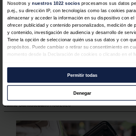
Nosotros y
nuestros 1022 socios
procesamos sus datos pe
p.ej., su dirección IP, con tecnologías como las cookies para
España supera ya el 70 % de reservas
almacenar y acceder la información en su dispositivo con el 
pero los combustibles siguen tensio
ofrecer publicidad y contenido personalizados, medición de p
y contenido, investigación de audiencia y desarrollo de servi
Redacción
07/08/2026
Tiene la opción de seleccionar quién usa sus datos y con qu
propósitos. Puede cambiar o retirar su consentimiento en cu
momento desde la Declaración de cookies o clicando en el 
consentimiento.
Rusia importa combustible de Corea d
Permitir todas
Si lo permite, también quisiéramos:
ante el colapso de su capacidad de re
Recopilar información sobre su ubicación geográfica
por los ataques ucranianos
tener una precisión de varios metros
Denegar
Identificar su dispositivo analizándolo activamente p
Jaime Santisteban
07/08/2026
características específicas (huellas digitales)
Obtenga más información sobre cómo se procesan sus dato
personales y establezca sus preferencias en la
sección de 
Puede cambiar o retirar su consentimiento en cualquier mom