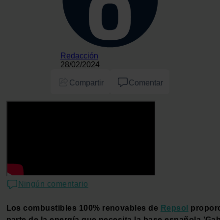
Redacción
28/02/2024
Compartir
Comentar
Ningún comentario
Los combustibles 100% renovables de
Repsol
propor
parte de la energía que necesita la base española 'Gab