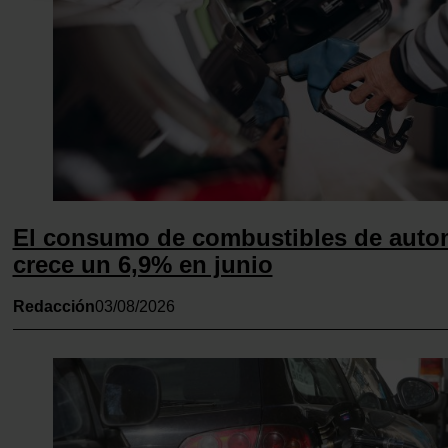
Declaración de cookies.
Las cookies de este sitio web se usan para personalizar el c
los anuncios, ofrecer funciones de redes sociales y analizar e
Además, compartimos información sobre el uso que haga del
con nuestros partners de redes sociales, publicidad y anális
quienes pueden combinarla con otra información que les ha
proporcionado o que hayan recopilado a partir del uso que 
de sus servicios.
El consumo de combustibles de aut
crece un 6,9% en junio
Redacción
03/08/2026