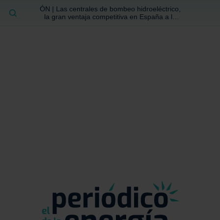
ÓN | Las centrales de bombeo hidroeléctrico,
BUSCAR
la gran ventaja competitiva en España a la
que no se ha prestado la atención suficiente