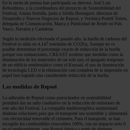
En la rueda de prensa han participado su director, José Luis
Rebordinos, y la coordinadora del proyecto de Sostenibilidad del
Festival, Amaia Serrulla, junto a Siridia Berenguer, directora de
Desarrollo y Nuevos Negocios de Repsol, y Verónica Portell Torres,
delegada de Comunicación, Marca y Publicidad de Renfe en País
Vasco, Navarra y Cantabria.
Según la medición efectuada el pasado año, la huella de carbono del
Festival se sitúa en 4.147 toneladas de CO2Eq. Aunque no es
posible determinar el porcentaje exacto de reducción de la huella
porque son estimaciones, CREAST sostiene que medidas como la
disminución de los materiales de un solo uso, el apagado temprano
de un edificio emblemático como el Kursaal, el uso de iluminación
de tecnología LED o la eliminación casi completa de la impresión en
papel han logrado una considerable reducción de la huella.
Las medidas de Repsol
La adhesión de Repsol como patrocinador en sostenibilidad
permitirá dar un salto cualitativo en la reducción de emisiones de
este año del Festival. La compañía multienergética suministrará
distintas soluciones para que el transporte sea sostenible y alimentará
con electricidad renovable el certamen. Para el transporte, se han
escogido los combustibles renovables 100%, con un impacto neto 0
en el medioambiente, que Repsol fabrica a partir de distintos