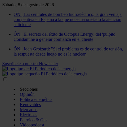
Sábado, 8 de agosto de 2026
ÓN | Las centrales de bombeo hidroeléctrico, la gran ventaja
competitiva en España a la que no se ha prestado la atención
suficiente
ÓN | El secreto del éxito de Octopus Energy: del 'pulpito'
Constantine a generar confianza en el cliente
ÓN | Joan Groizard: "Si el problema es de control de tensión,
la respuesta desde luego no es la nuclear"
Suscríbete a nuestra Newsletter
Secciones
Opinión
Política energética
Renovables
Mercados
Eléctricas
Petróleo & Gas
Videopodcast