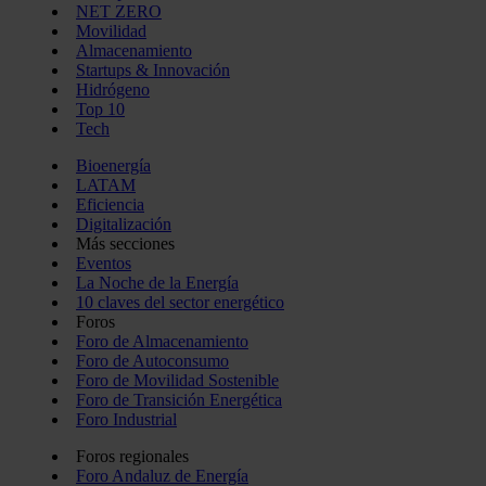
NET ZERO
Movilidad
Almacenamiento
Startups & Innovación
Hidrógeno
Top 10
Tech
Bioenergía
LATAM
Eficiencia
Digitalización
Más secciones
Eventos
La Noche de la Energía
10 claves del sector energético
Foros
Foro de Almacenamiento
Foro de Autoconsumo
Foro de Movilidad Sostenible
Foro de Transición Energética
Foro Industrial
Foros regionales
Foro Andaluz de Energía