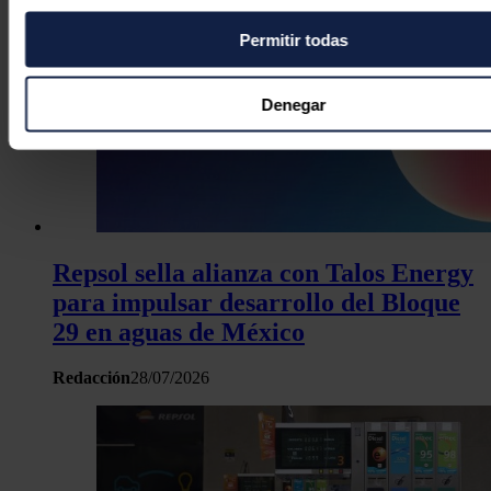
Permitir todas
Si lo permite, también quisiéramos:
Recopilar información sobre su ubicación geográfica
puede tener una precisión de varios metros
Denegar
Identificar su dispositivo analizándolo activamente p
características específicas (huellas digitales)
Obtenga más información sobre cómo se procesan sus dato
personales y establezca sus preferencias en la
sección de 
Puede cambiar o retirar su consentimiento en cualquier mo
la Declaración de cookies.
Repsol sella alianza con Talos Energy
para impulsar desarrollo del Bloque
Las cookies de este sitio web se usan para personalizar el c
29 en aguas de México
y los anuncios, ofrecer funciones de redes sociales y analiza
tráfico. Además, compartimos información sobre el uso que 
Redacción
28/07/2026
sitio web con nuestros partners de redes sociales, publicida
análisis web, quienes pueden combinarla con otra informació
haya proporcionado o que hayan recopilado a partir del uso 
hecho de sus servicios.