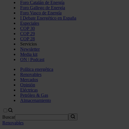
Foro Catalán de Energía
Foro Gallego de Energía
Foro Vasco de Energía
I Debate Energético en España
Especiales
COP 30
COP 29
COP 28
Servicios
Newsletter
Media kit
ON | Podcast
Política energética
Renovables
Mercados
Opinión
Eléctricas
Petróleo & Gas
Almacenamiento
Buscar
Renovables