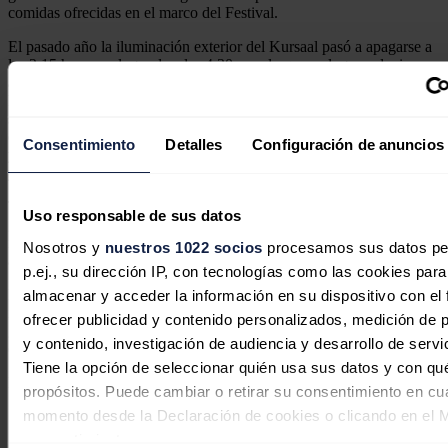
comidas ofrecidas en el marco del Festival.
El pasado año la iluminación exterior del Kursaal pasó a apagarse a
las 2:15 horas en lugar de a las 4:30, con lo que se logra reducir
aproximadamente en un 46,7% el consumo energético. Además, el
Festival continuará su transición a tecnología LED para iluminar sus
sedes y oficinas porque ello permite reducir el consumo en un 75%
con respecto a la iluminación tradicional (bombillas incandescentes
Consentimiento
Detalles
Configuración de anuncios
y DFL), y seguirá trabajando para disminuir el consumo de energía
y que ésta proceda de fuentes 100% renovables.
También se creó un equipo de trabajo para gestionar los residuos,
Uso responsable de sus datos
garantizando la separación de los mismos mediante la instalación de
nuevas estaciones de reciclaje, una medida en la que se continuará
Nosotros y
nuestros 1022 socios
procesamos sus datos pe
abundando.
p.ej., su dirección IP, con tecnologías como las cookies para
Finalmente, aunque el consumo de agua apenas se refleja en el
almacenar y acceder la información en su dispositivo con el 
indicador de la huella de carbono porque su cadena de valor casi no
ofrecer publicidad y contenido personalizados, medición de p
genera emisiones, el Festival continuará promoviendo su uso
y contenido, investigación de audiencia y desarrollo de servi
eficiente.
Tiene la opción de seleccionar quién usa sus datos y con qu
Noticias relacionadas
propósitos. Puede cambiar o retirar su consentimiento en cu
momento desde la Declaración de cookies o clicando en el 
consentimiento.