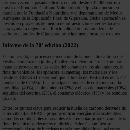
primera vez en la pasada edición, cuando destinó 25.000 euros a
través del Fondo de Carbono Voluntario de Gipuzkoa puesto en
marcha por la Fundación Naturklima y el departamento de Medio
Ambiente de la Diputación Foral de Gipuzkoa. Dicha aportación se
invirtió en proyectos de mejora de infraestructuras verdes locales
para ayudar a regenerar la funcionalidad de los sumideros de
carbono naturales de Gipuzkoa, principalmente bosques y mares.
Informe de la 70ª edición (2022)
El año pasado, el proceso de medición de la huella de carbono del
Festival comenzó en junio y finalizó en diciembre. Tras examinar el
mapa de proveedores, las sedes del certamen y los alojamientos, la
flota de vehículos, los sponsors, el catering, los materiales y los
residuos, CREAST determinó que la huella del Festival es de 4.147
toneladas de CO2Eq. Las principales fuentes de emisiones son la
movilidad (40%), el alojamiento (37%) y el uso de materiales (19%),
seguidos del catering (2%), el consumo eléctrico (1%) y los residuos
(0,2%).
Entre los puntos clave para reducir la huella de carbono derivada de
la movilidad, CREAST propone utilizar energías más sostenibles
como los combustibles renovables e incrementar progresivamente la
flota de vehículos eléctricos o híbridos. Además, también se
recomienda el uso de bicicletas para la movilidad local, así como