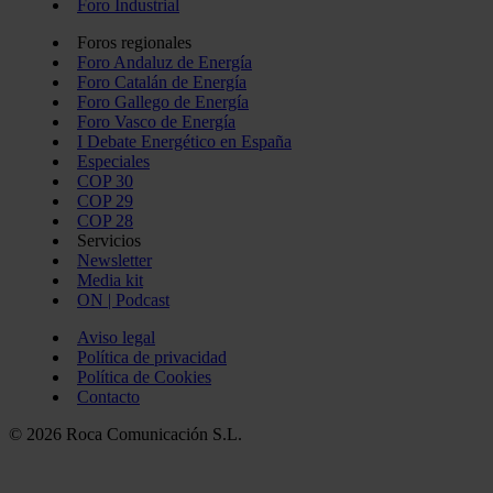
Foro Industrial
Foros regionales
Foro Andaluz de Energía
Foro Catalán de Energía
Foro Gallego de Energía
Foro Vasco de Energía
I Debate Energético en España
Especiales
COP 30
COP 29
COP 28
Servicios
Newsletter
Media kit
ON | Podcast
Aviso legal
Política de privacidad
Política de Cookies
Contacto
© 2026 Roca Comunicación S.L.