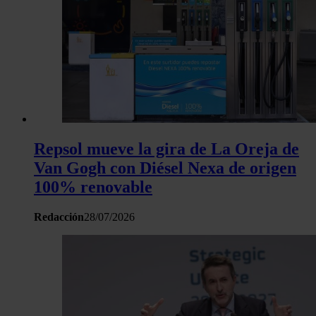
Repsol mueve la gira de La Oreja de
Van Gogh con Diésel Nexa de origen
100% renovable
Redacción
28/07/2026