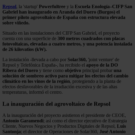
Repsol
, la 'startup'
Powerfultree
y la
Escuela Enología–CIFP San
Gabriel han
inaugurado en Aranda del Duero (Burgos) el
primer piloto agrovoltaico de España con estructura elevada
sobre viñedo.
Situado en las instalaciones del CIFP San Gabriel, el proyecto
cuenta con una superficie de
300 metros cuadrados con placas
fotovoltaicas, elevadas a cuatro metros, y una potencia instalada
de 26 kilovatios (kW).
La instalación -llevada a cabo por
Solar360,
'joint venture' de
Repsol y Telefónica España-, ha recibido el
apoyo de la DO
Ribera del Duero
y tiene como
objetivo
principal probar
una
solución de sombreo activo para mitigar los efectos del cambio
climático en los vinos de la región
, protegiendo a la planta de
efectos desfavorables de la irradiación excesiva y de las altas
temperaturas, informó el centro.
La inauguración del agrovoltaico de Repsol
A la inauguración del proyecto asistieron el presidente de CEOE,
Antonio
Garamendi
; así como el director ejecutivo de Estrategia
Cliente, Nuevos Negocios y Productos Digitales de Repsol,
Luis
Santonja
; el director de Operaciones de Solar360,
José Antonio