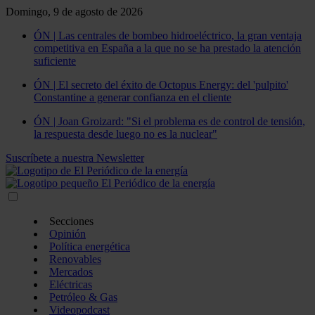
Domingo, 9 de agosto de 2026
ÓN | Las centrales de bombeo hidroeléctrico, la gran ventaja
competitiva en España a la que no se ha prestado la atención
suficiente
ÓN | El secreto del éxito de Octopus Energy: del 'pulpito'
Constantine a generar confianza en el cliente
ÓN | Joan Groizard: "Si el problema es de control de tensión,
la respuesta desde luego no es la nuclear"
Suscríbete a nuestra Newsletter
Secciones
Opinión
Política energética
Renovables
Mercados
Eléctricas
Petróleo & Gas
Videopodcast