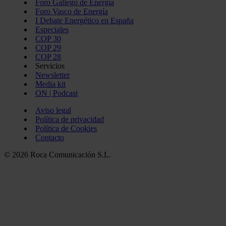
Foro Gallego de Energía
Foro Vasco de Energía
I Debate Energético en España
Especiales
COP 30
COP 29
COP 28
Servicios
Newsletter
Media kit
ON | Podcast
Aviso legal
Política de privacidad
Política de Cookies
Contacto
© 2026 Roca Comunicación S.L.