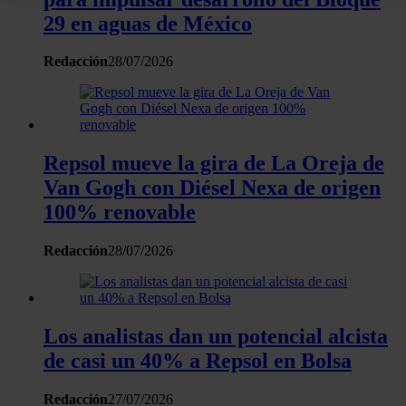
la Declaración de cookies.
29 en aguas de México
Las cookies de este sitio web se usan para personalizar el c
Redacción
28/07/2026
y los anuncios, ofrecer funciones de redes sociales y analiza
tráfico. Además, compartimos información sobre el uso que 
sitio web con nuestros partners de redes sociales, publicida
análisis web, quienes pueden combinarla con otra informació
Repsol mueve la gira de La Oreja de
haya proporcionado o que hayan recopilado a partir del uso 
hecho de sus servicios.
Van Gogh con Diésel Nexa de origen
100% renovable
Redacción
28/07/2026
Los analistas dan un potencial alcista
de casi un 40% a Repsol en Bolsa
Redacción
27/07/2026