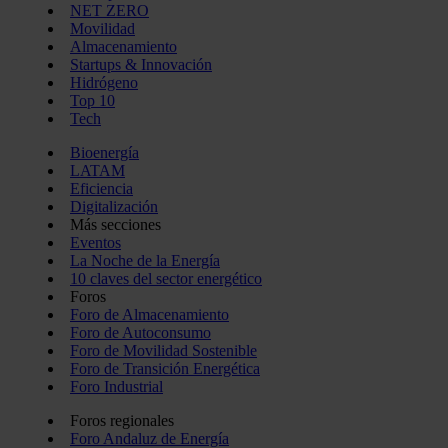
NET ZERO
Movilidad
Almacenamiento
Startups & Innovación
Hidrógeno
Top 10
Tech
Bioenergía
LATAM
Eficiencia
Digitalización
Más secciones
Eventos
La Noche de la Energía
10 claves del sector energético
Foros
Foro de Almacenamiento
Foro de Autoconsumo
Foro de Movilidad Sostenible
Foro de Transición Energética
Foro Industrial
Foros regionales
Foro Andaluz de Energía