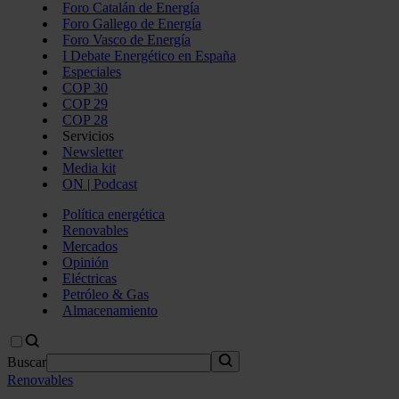
Foro Catalán de Energía
Foro Gallego de Energía
Foro Vasco de Energía
I Debate Energético en España
Especiales
COP 30
COP 29
COP 28
Servicios
Newsletter
Media kit
ON | Podcast
Política energética
Renovables
Mercados
Opinión
Eléctricas
Petróleo & Gas
Almacenamiento
Buscar
Renovables