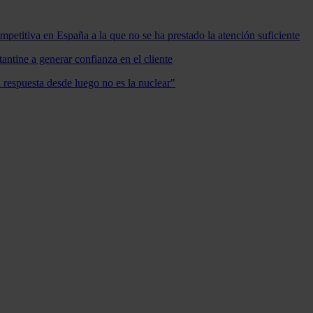
mpetitiva en España a la que no se ha prestado la atención suficiente
antine a generar confianza en el cliente
a respuesta desde luego no es la nuclear"