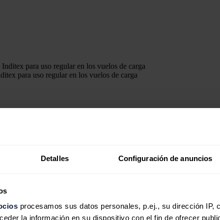
ditex para uso regular en los vuelos de carga
 aviación
(
SAF
, por sus siglas en inglés) a
Atlas Air
para los
vuelos d
del mes de noviembre un 5% de combustible sostenible en todos sus vuelo
evo hito en el sector aéreo", informaron las compañías en un comunica
Detalles
Configuración de anuncios
ea con sus compromisos para alcanzar sus respectivos objetivos de reducc
Aviation
, que exige el uso de un 2% de combustibles renovables en 2
os
ocios
procesamos sus datos personales, p.ej., su dirección IP, 
ben tener un compromiso con nuestro país"
der la información en su dispositivo con el fin de ofrecer publi