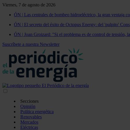
Viernes, 7 de agosto de 2026
ÓN | Las centrales de bombeo hidroeléctrico, la gran ventaja co
ÓN | El secreto del éxito de Octopus Energy: del 'pulpito' Const
ÓN | Joan Groizard: "Si el problema es de control de tensión, l
Suscríbete a nuestra Newsletter
Secciones
Opinión
Política energética
Renovables
Mercados
Eléctricas