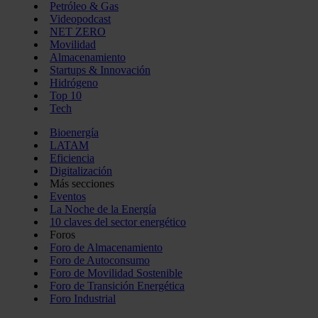
Petróleo & Gas
Videopodcast
NET ZERO
Movilidad
Almacenamiento
Startups & Innovación
Hidrógeno
Top 10
Tech
Bioenergía
LATAM
Eficiencia
Digitalización
Más secciones
Eventos
La Noche de la Energía
10 claves del sector energético
Foros
Foro de Almacenamiento
Foro de Autoconsumo
Foro de Movilidad Sostenible
Foro de Transición Energética
Foro Industrial