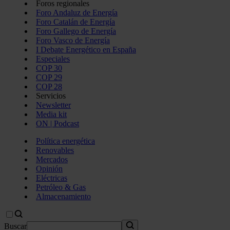
Foros regionales
Foro Andaluz de Energía
Foro Catalán de Energía
Foro Gallego de Energía
Foro Vasco de Energía
I Debate Energético en España
Especiales
COP 30
COP 29
COP 28
Servicios
Newsletter
Media kit
ON | Podcast
Política energética
Renovables
Mercados
Opinión
Eléctricas
Petróleo & Gas
Almacenamiento
Buscar