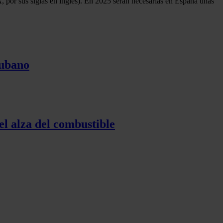
 por sus siglas en inglés). En 2025 serán necesarias en España unas
cubano
el alza del combustible