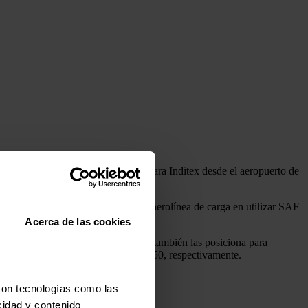
e carga
que esta compañía realiza para Inditex desde el aeropuerto de
s, convirtiéndose en en la primera aerolínea de carga en utilizar SAF
do conjunto.
Acerca de las cookies
ión de la
huella de carbono
, y que también las posiciona para
025, un 6% en 2030 y un 70% en 2050, respectivamente.
con tecnologías como las
cidad y contenido