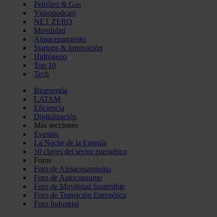
Petróleo & Gas
Videopodcast
NET ZERO
Movilidad
Almacenamiento
Startups & Innovación
Hidrógeno
Top 10
Tech
Bioenergía
LATAM
Eficiencia
Digitalización
Más secciones
Eventos
La Noche de la Energía
10 claves del sector energético
Foros
Foro de Almacenamiento
Foro de Autoconsumo
Foro de Movilidad Sostenible
Foro de Transición Energética
Foro Industrial