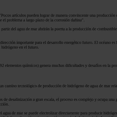
 "Pocos artículos pueden lograr de manera convincente una producción de
e el problema a largo plazo de la corrosión dañina".
artir del agua de mar abrirán la puerta a la producción de combustible
irección importante para el desarrollo energético futuro. El océano es 
l hidrógeno en el futuro.
2 elementos químicos) genera muchas dificultades y desafíos en la pro
 un camino tecnológico de producción de hidrógeno de agua de mar rel
s de desalinización a gran escala, el proceso es complejo y ocupa una g
cción.
 el agua de mar se puede electrolizar directamente para producir hidró