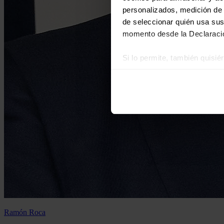
personalizados, medición de p
de seleccionar quién usa sus
momento desde la Declaració
Si lo permite, también quisi
Recopilar información
Identificar su disposi
Obtenga más información sob
datos
. Puede cambiar o reti
Las cookies de este sitio we
y analizar el tráfico. Ademá
redes sociales, publicidad y
que hayan recopilado a parti
Ramón Roca