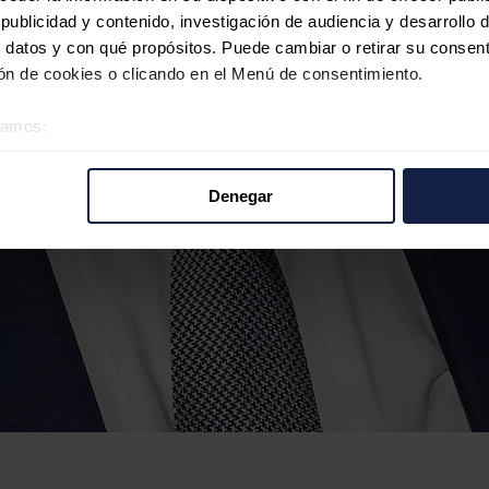
ublicidad y contenido, investigación de audiencia y desarrollo d
 datos y con qué propósitos. Puede cambiar o retirar su consent
n de cookies o clicando en el Menú de consentimiento.
éramos:
 sobre su ubicación geográfica que puede tener una precisión d
tivo analizándolo activamente para buscar características específ
Denegar
re cómo se procesan sus datos personales y establezca sus pr
rar su consentimiento en cualquier momento en la Declaración d
b se usan para personalizar el contenido y los anuncios, ofrecer
s, compartimos información sobre el uso que haga del sitio web 
 análisis web, quienes pueden combinarla con otra información q
r del uso que haya hecho de sus servicios.