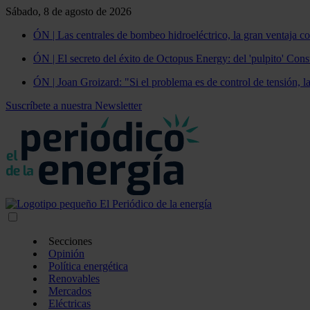
Sábado, 8 de agosto de 2026
ÓN | Las centrales de bombeo hidroeléctrico, la gran ventaja co
ÓN | El secreto del éxito de Octopus Energy: del 'pulpito' Const
ÓN | Joan Groizard: "Si el problema es de control de tensión, l
Suscríbete a nuestra Newsletter
Secciones
Opinión
Política energética
Renovables
Mercados
Eléctricas