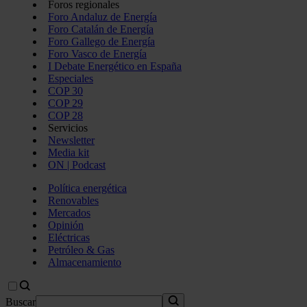
Foros regionales
Foro Andaluz de Energía
Foro Catalán de Energía
Foro Gallego de Energía
Foro Vasco de Energía
I Debate Energético en España
Especiales
COP 30
COP 29
COP 28
Servicios
Newsletter
Media kit
ON | Podcast
Política energética
Renovables
Mercados
Opinión
Eléctricas
Petróleo & Gas
Almacenamiento
Buscar