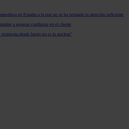
mpetitiva en España a la que no se ha prestado la atención suficiente
antine a generar confianza en el cliente
a respuesta desde luego no es la nuclear"