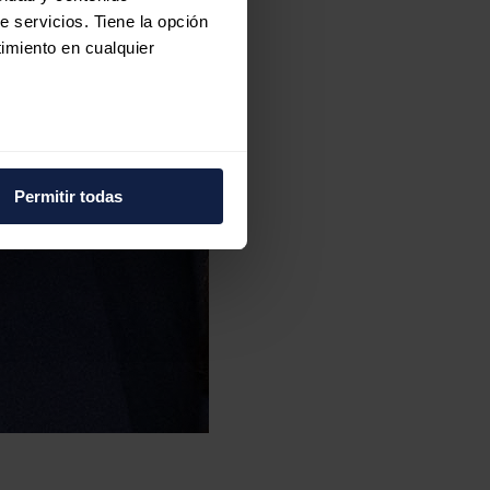
e servicios. Tiene la opción
imiento en cualquier
e varios metros
icas (huellas digitales)
Permitir todas
eferencias en la
sección de
e cookies.
 funciones de redes sociales
con nuestros partners de
ue les haya proporcionado o