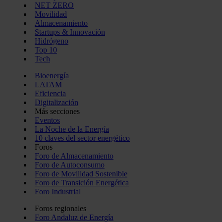
NET ZERO
Movilidad
Almacenamiento
Startups & Innovación
Hidrógeno
Top 10
Tech
Bioenergía
LATAM
Eficiencia
Digitalización
Más secciones
Eventos
La Noche de la Energía
10 claves del sector energético
Foros
Foro de Almacenamiento
Foro de Autoconsumo
Foro de Movilidad Sostenible
Foro de Transición Energética
Foro Industrial
Foros regionales
Foro Andaluz de Energía