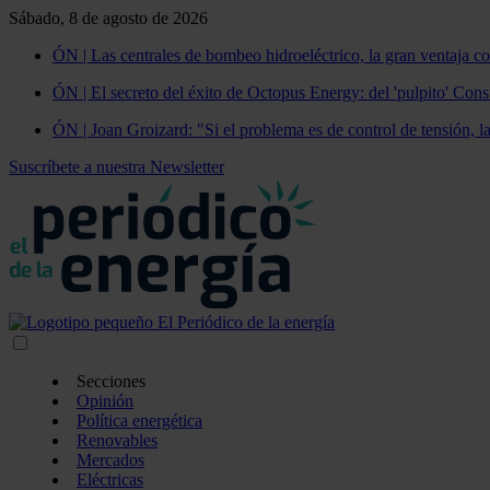
Sábado, 8 de agosto de 2026
ÓN | Las centrales de bombeo hidroeléctrico, la gran ventaja co
ÓN | El secreto del éxito de Octopus Energy: del 'pulpito' Const
ÓN | Joan Groizard: "Si el problema es de control de tensión, l
Suscríbete a nuestra Newsletter
Secciones
Opinión
Política energética
Renovables
Mercados
Eléctricas