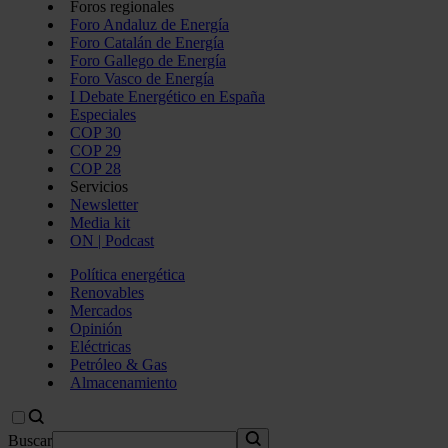
Foros regionales
Foro Andaluz de Energía
Foro Catalán de Energía
Foro Gallego de Energía
Foro Vasco de Energía
I Debate Energético en España
Especiales
COP 30
COP 29
COP 28
Servicios
Newsletter
Media kit
ON | Podcast
Política energética
Renovables
Mercados
Opinión
Eléctricas
Petróleo & Gas
Almacenamiento
Buscar