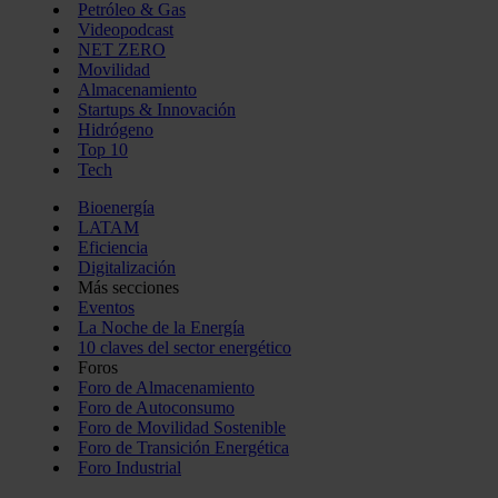
Petróleo & Gas
Videopodcast
NET ZERO
Movilidad
Almacenamiento
Startups & Innovación
Hidrógeno
Top 10
Tech
Bioenergía
LATAM
Eficiencia
Digitalización
Más secciones
Eventos
La Noche de la Energía
10 claves del sector energético
Foros
Foro de Almacenamiento
Foro de Autoconsumo
Foro de Movilidad Sostenible
Foro de Transición Energética
Foro Industrial