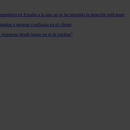
mpetitiva en España a la que no se ha prestado la atención suficiente
antine a generar confianza en el cliente
a respuesta desde luego no es la nuclear"