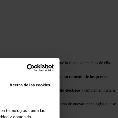
cir en el mercado energético
, ya que la fuente de muchas de ellas,
o hace un año provocaron un fuerte incremento de los precios
Acerca de las cookies
 de una
reforma europea en el ámbito
eléctrico
y también en materia
asegurar dicho suministro, como es el caso de nuevas tecnologías que se
emplo los ciclos combinados de gas.
con tecnologías como las
cidad y contenido