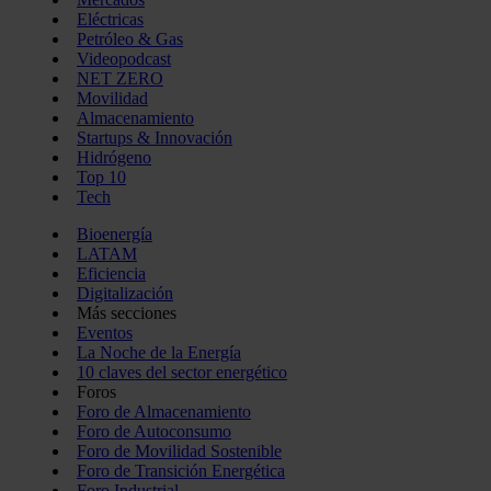
Eléctricas
Petróleo & Gas
Videopodcast
NET ZERO
Movilidad
Almacenamiento
Startups & Innovación
Hidrógeno
Top 10
Tech
Bioenergía
LATAM
Eficiencia
Digitalización
Más secciones
Eventos
La Noche de la Energía
10 claves del sector energético
Foros
Foro de Almacenamiento
Foro de Autoconsumo
Foro de Movilidad Sostenible
Foro de Transición Energética
Foro Industrial