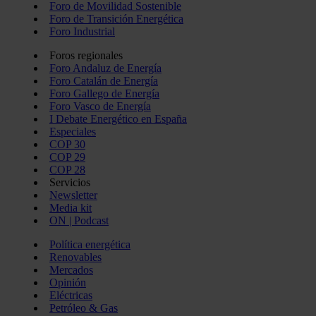
Foro de Movilidad Sostenible
Foro de Transición Energética
Foro Industrial
Foros regionales
Foro Andaluz de Energía
Foro Catalán de Energía
Foro Gallego de Energía
Foro Vasco de Energía
I Debate Energético en España
Especiales
COP 30
COP 29
COP 28
Servicios
Newsletter
Media kit
ON | Podcast
Política energética
Renovables
Mercados
Opinión
Eléctricas
Petróleo & Gas