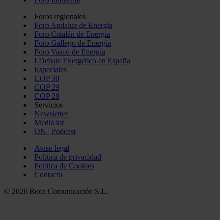
Foros regionales
Foro Andaluz de Energía
Foro Catalán de Energía
Foro Gallego de Energía
Foro Vasco de Energía
I Debate Energético en España
Especiales
COP 30
COP 29
COP 28
Servicios
Newsletter
Media kit
ON | Podcast
Aviso legal
Política de privacidad
Política de Cookies
Contacto
© 2026 Roca Comunicación S.L.