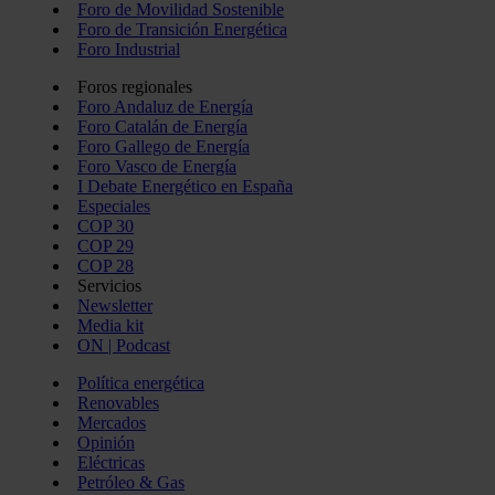
Foro de Movilidad Sostenible
Foro de Transición Energética
Foro Industrial
Foros regionales
Foro Andaluz de Energía
Foro Catalán de Energía
Foro Gallego de Energía
Foro Vasco de Energía
I Debate Energético en España
Especiales
COP 30
COP 29
COP 28
Servicios
Newsletter
Media kit
ON | Podcast
Política energética
Renovables
Mercados
Opinión
Eléctricas
Petróleo & Gas