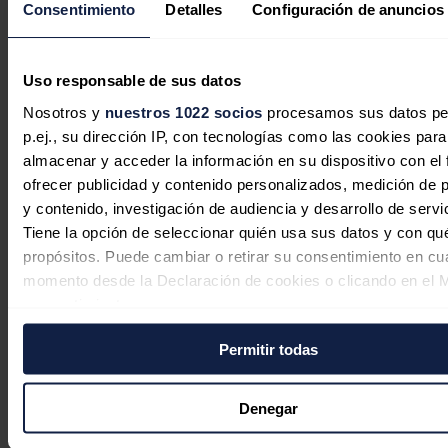
Consentimiento
Detalles
Configuración de anuncios
señalado que habrá una mesa específica para abordar la cuestión de
la sostenibilidad y que las elecciones europeas estarán "muy
presentes" en el encuentro.
Uso responsable de sus datos
Noticias relacionadas
Nosotros y
nuestros 1022 socios
procesamos sus datos pe
p.ej., su dirección IP, con tecnologías como las cookies para
almacenar y acceder la información en su dispositivo con el 
China busca el pico de emisiones
ofrecer publicidad y contenido personalizados, medición de p
industriales antes de 2030 con nuevo
y contenido, investigación de audiencia y desarrollo de servi
plan quinquenal verde
Tiene la opción de seleccionar quién usa sus datos y con qu
propósitos. Puede cambiar o retirar su consentimiento en cu
Jaime Santisteban
07/08/2026
momento desde la Declaración de cookies o clicando en el 
consentimiento.
Permitir todas
Si lo permite, también quisiéramos:
Recopilar información sobre su ubicación geográfica
La inversión energética en España
puede tener una precisión de varios metros
Denegar
cambia de rumbo: las baterías y las
Identificar su dispositivo analizándolo activamente p
redes sustituyen al boom renovable