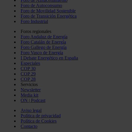
Foro de Almacenamiento
Foro de Autoconsumo
Foro de Movilidad Sostenible
Foro de Transición Energética
Foro Industrial
Foros regionales
Foro Andaluz de Energía
Foro Catalán de Energía
Foro Gallego de Energía
Foro Vasco de Energía
I Debate Energético en España
Especiales
COP 30
COP 29
COP 28
Servicios
Newsletter
Media kit
ON | Podcast
Aviso legal
Política de privacidad
Política de Cookies
Contacto