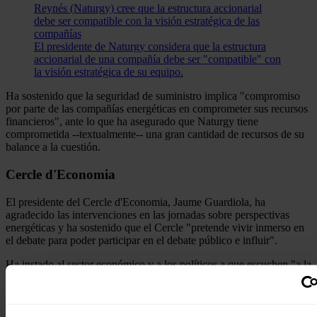
Reynés (Naturgy) cree que la estructura accionarial
debe ser compatible con la visión estratégica de las
compañías
El presidente de Naturgy considera que la estructura
accionarial de una compañía debe ser "compatible" con
la visión estratégica de su equipo.
Ha sostenido que la seguridad de suministro implica "compromiso
por parte de las compañías energéticas en comprometer sus recursos
financieros", ante lo que ha asegurado que Naturgy tiene
comprometida --textualmente-- una gran cantidad de recursos de su
balance a la cuestión.
Cercle d'Economia
El presidente del Cercle d'Economia, Jaume Guardiola, ha
agradecido las intervenciones en las jornadas sobre perspectivas
energéticas y ha sostenido que el Cercle "pretende vivir inmerso en
el debate para poder participar en el debate público e influir".
Ha instado al sector económico y a los políticos a que escuchen "a la
sociedad civil ilustrada" y ha señalado ciertas dificultades para
influir, al observar cierta endogamia.
Respecto a la próxima Reunión del Cercle de Economia, ha