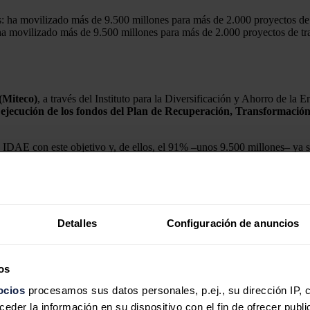
 ha movilizado más de 9.500 millones para más de 2.000 proyectos de tr
(Miteco)
, a través del Instituto para la Diversificación y Ahorro de la 
 ejecución de los fondos del Plan de Recuperación, Transformación
 IDAE con este objetivo y, de ellos, el 91% –unos 9.500 millones– ya s
as que IDAE ha distribuido
4.734 millones hasta la fecha.
Detalles
Configuración de anuncios
os
ocios
procesamos sus datos personales, p.ej., su dirección IP, 
der la información en su dispositivo con el fin de ofrecer publi