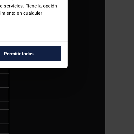
e servicios. Tiene la opción
imiento en cualquier
e varios metros
icas (huellas digitales)
Permitir todas
eferencias en la
sección de
e cookies.
 funciones de redes sociales
con nuestros partners de
ue les haya proporcionado o