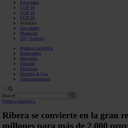
Especiales
COP 30
COP 29
COP 28
Servicios
Newsletter
Media kit
ON | Podcast
Política energética
Renovables
Mercados
Opinión
Eléctricas
Petróleo & Gas
Almacenamiento
Buscar
Política energética
Ribera se convierte en la gran 
millones para más de 2.000 proy