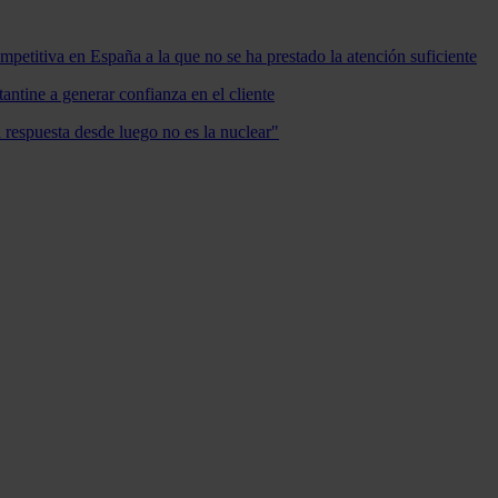
mpetitiva en España a la que no se ha prestado la atención suficiente
antine a generar confianza en el cliente
a respuesta desde luego no es la nuclear"