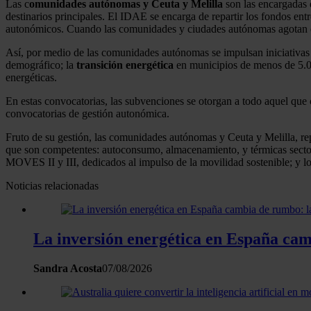
Las c
omunidades autónomas y Ceuta y Melilla
son las encargadas 
destinarios principales. El IDAE se encarga de repartir los fondos ent
autonómicos. Cuando las comunidades y ciudades autónomas agotan el
Así, por medio de las comunidades autónomas se impulsan iniciativas pa
demográfico; la
transición energética
en municipios de menos de 5.00
energéticas.
En estas convocatorias, las subvenciones se otorgan a todo aquel que c
convocatorias de gestión autonómica.
Fruto de su gestión, las comunidades autónomas y Ceuta y Melilla, rep
que son competentes: autoconsumo, almacenamiento, y térmicas sector r
MOVES II y III, dedicados al impulso de la movilidad sostenible; y lo
Noticias relacionadas
La inversión energética en España camb
Sandra Acosta
07/08/2026