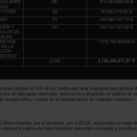
iciarios últimos el 55% de los fondos que tiene asignados para gestión d
eración de hidrógeno renovable, innovación y desarrollo en materia de 
 energía eólica, a través de la repotenciación de centrales existentes y 
25 líneas resueltas, por el momento, por el IDAE, incluyendo un mapa d
e reforzar la cadena de valor industrial renovable en España y moviliza