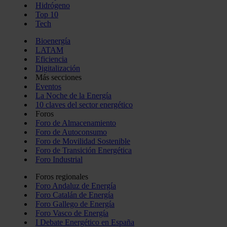
Hidrógeno
Top 10
Tech
Bioenergía
LATAM
Eficiencia
Digitalización
Más secciones
Eventos
La Noche de la Energía
10 claves del sector energético
Foros
Foro de Almacenamiento
Foro de Autoconsumo
Foro de Movilidad Sostenible
Foro de Transición Energética
Foro Industrial
Foros regionales
Foro Andaluz de Energía
Foro Catalán de Energía
Foro Gallego de Energía
Foro Vasco de Energía
I Debate Energético en España