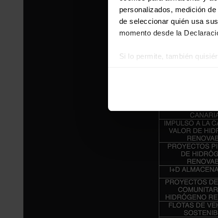
personalizados, medición de p
de seleccionar quién usa sus
momento desde la Declaració
Si lo permite, también quisi
Recopilar información
Identificar su disposi
Obtenga más información sob
datos
. Puede cambiar o reti
Las cookies de este sitio we
y analizar el tráfico. Ademá
redes sociales, publicidad y
que hayan recopilado a parti