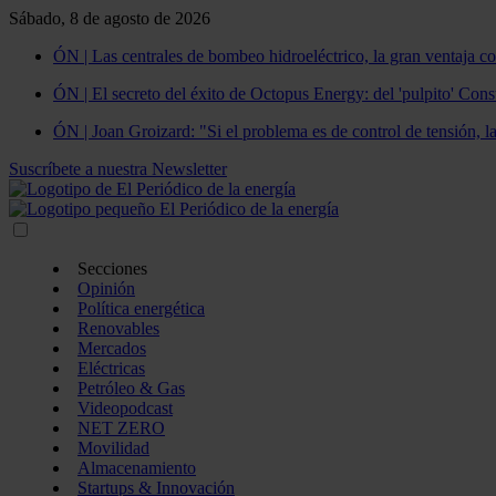
Sábado, 8 de agosto de 2026
ÓN | Las centrales de bombeo hidroeléctrico, la gran ventaja co
ÓN | El secreto del éxito de Octopus Energy: del 'pulpito' Const
ÓN | Joan Groizard: "Si el problema es de control de tensión, l
Suscríbete a nuestra Newsletter
Secciones
Opinión
Política energética
Renovables
Mercados
Eléctricas
Petróleo & Gas
Videopodcast
NET ZERO
Movilidad
Almacenamiento
Startups & Innovación