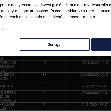
ublicidad y contenido, investigación de audiencia y desarrollo d
 datos y con qué propósitos. Puede cambiar o retirar su consent
n de cookies o clicando en el Menú de consentimiento.
éramos:
 sobre su ubicación geográfica que puede tener una precisión d
tivo analizándolo activamente para buscar características específ
Denegar
re cómo se procesan sus datos personales y establezca sus pr
rar su consentimiento en cualquier momento en la Declaración d
b se usan para personalizar el contenido y los anuncios, ofrecer
s, compartimos información sobre el uso que haga del sitio web 
 análisis web, quienes pueden combinarla con otra información q
r del uso que haya hecho de sus servicios.