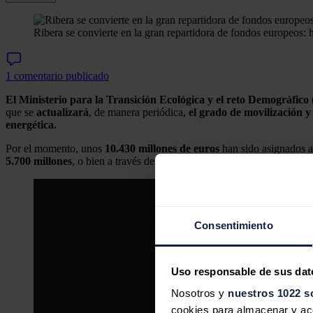
Ribera se convierte en la gran repartidora de fondos europeos:
1 comentario publicado
El Ministerio para la Transición Ecológica y el reto Demográfico 
que se
actualizará
, de manera periódica,
el grado de movilización y
energética.
Por el momento, unos
10.430 millones de euros
han sido asignados a
5.700 millones
, o bien a través de las
comunidades autónomas
, a l
Consentimiento
Uso responsable de sus dat
Nosotros y
nuestros 1022 s
cookies para almacenar y acce