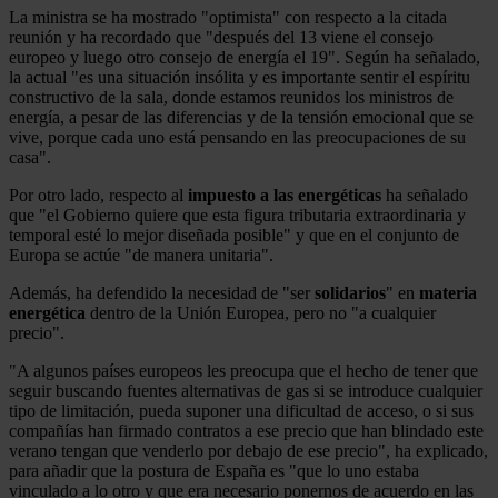
La ministra se ha mostrado "optimista" con respecto a la citada
reunión y ha recordado que "después del 13 viene el consejo
europeo y luego otro consejo de energía el 19". Según ha señalado,
la actual "es una situación insólita y es importante sentir el espíritu
constructivo de la sala, donde estamos reunidos los ministros de
energía, a pesar de las diferencias y de la tensión emocional que se
vive, porque cada uno está pensando en las preocupaciones de su
casa".
Por otro lado, respecto al
impuesto a las energéticas
ha señalado
que "el Gobierno quiere que esta figura tributaria extraordinaria y
temporal esté lo mejor diseñada posible" y que en el conjunto de
Europa se actúe "de manera unitaria".
Además, ha defendido la necesidad de "ser
solidarios
" en
materia
energética
dentro de la Unión Europea, pero no "a cualquier
precio".
"A algunos países europeos les preocupa que el hecho de tener que
seguir buscando fuentes alternativas de gas si se introduce cualquier
tipo de limitación, pueda suponer una dificultad de acceso, o si sus
compañías han firmado contratos a ese precio que han blindado este
verano tengan que venderlo por debajo de ese precio", ha explicado,
para añadir que la postura de España es "que lo uno estaba
vinculado a lo otro y que era necesario ponernos de acuerdo en las