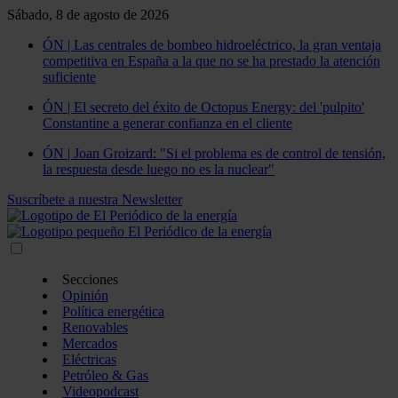
Sábado, 8 de agosto de 2026
ÓN | Las centrales de bombeo hidroeléctrico, la gran ventaja
competitiva en España a la que no se ha prestado la atención
suficiente
ÓN | El secreto del éxito de Octopus Energy: del 'pulpito'
Constantine a generar confianza en el cliente
ÓN | Joan Groizard: "Si el problema es de control de tensión,
la respuesta desde luego no es la nuclear"
Suscríbete a nuestra Newsletter
Secciones
Opinión
Política energética
Renovables
Mercados
Eléctricas
Petróleo & Gas
Videopodcast