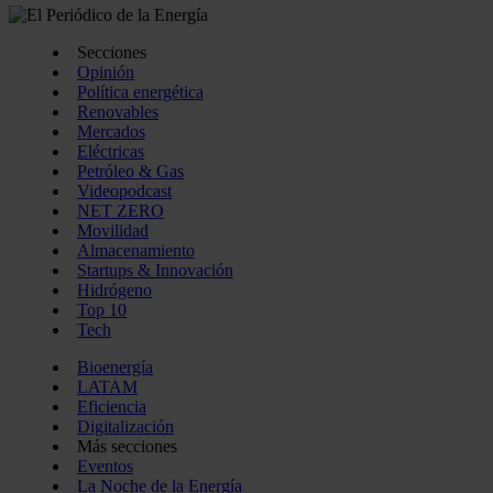
Secciones
Opinión
Política energética
Renovables
Mercados
Eléctricas
Petróleo & Gas
Videopodcast
NET ZERO
Movilidad
Almacenamiento
Startups & Innovación
Hidrógeno
Top 10
Tech
Bioenergía
LATAM
Eficiencia
Digitalización
Más secciones
Eventos
La Noche de la Energía