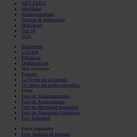
NET ZERO
Movilidad
Almacenamiento
Startups & Innovación
Hidrógeno
Top 10
Tech
Bioenergía
LATAM
Eficiencia
Digitalización
Más secciones
Eventos
La Noche de la Energía
10 claves del sector energético
Foros
Foro de Almacenamiento
Foro de Autoconsumo
Foro de Movilidad Sostenible
Foro de Transición Energética
Foro Industrial
Foros regionales
Foro Andaluz de Energía