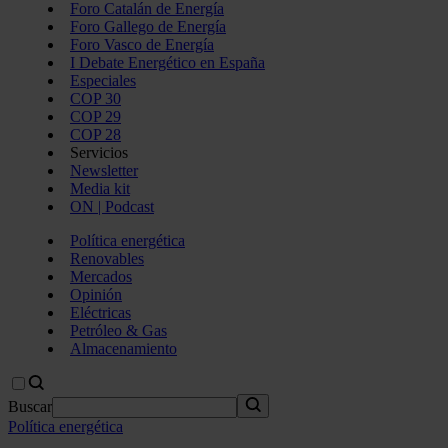
Foro Catalán de Energía
Foro Gallego de Energía
Foro Vasco de Energía
I Debate Energético en España
Especiales
COP 30
COP 29
COP 28
Servicios
Newsletter
Media kit
ON | Podcast
Política energética
Renovables
Mercados
Opinión
Eléctricas
Petróleo & Gas
Almacenamiento
Buscar
Política energética