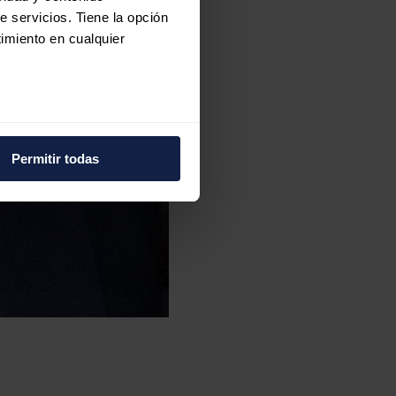
e servicios. Tiene la opción
imiento en cualquier
e varios metros
icas (huellas digitales)
Permitir todas
eferencias en la
sección de
e cookies.
 funciones de redes sociales
con nuestros partners de
ue les haya proporcionado o