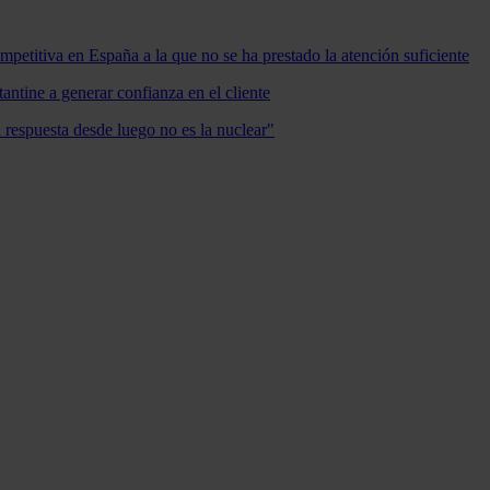
mpetitiva en España a la que no se ha prestado la atención suficiente
antine a generar confianza en el cliente
a respuesta desde luego no es la nuclear"