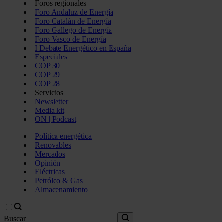
Foros regionales
Foro Andaluz de Energía
Foro Catalán de Energía
Foro Gallego de Energía
Foro Vasco de Energía
I Debate Energético en España
Especiales
COP 30
COP 29
COP 28
Servicios
Newsletter
Media kit
ON | Podcast
Política energética
Renovables
Mercados
Opinión
Eléctricas
Petróleo & Gas
Almacenamiento
Buscar