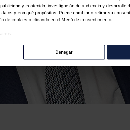
ublicidad y contenido, investigación de audiencia y desarrollo d
 datos y con qué propósitos. Puede cambiar o retirar su consent
n de cookies o clicando en el Menú de consentimiento.
éramos:
 sobre su ubicación geográfica que puede tener una precisión d
tivo analizándolo activamente para buscar características específ
Denegar
re cómo se procesan sus datos personales y establezca sus pr
rar su consentimiento en cualquier momento en la Declaración d
b se usan para personalizar el contenido y los anuncios, ofrecer
s, compartimos información sobre el uso que haga del sitio web 
 análisis web, quienes pueden combinarla con otra información q
r del uso que haya hecho de sus servicios.