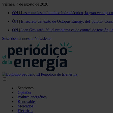
Viernes, 7 de agosto de 2026
ÓN | Las centrales de bombeo hidroeléctrico, la gran ventaja co
ÓN | El secreto del éxito de Octopus Energy: del 'pulpito' Const
ÓN | Joan Groizard: "Si el problema es de control de tensión, l
Suscríbete a nuestra Newsletter
Secciones
Opinión
Política energética
Renovables
Mercados
Eléctricas