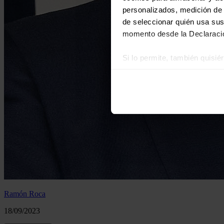
personalizados, medición de p
de seleccionar quién usa sus
momento desde la Declaració
Si lo permite, también quisi
Recopilar información
Identificar su disposi
Obtenga más información sob
datos
. Puede cambiar o reti
Las cookies de este sitio we
y analizar el tráfico. Ademá
redes sociales, publicidad y
que hayan recopilado a parti
Ramón Roca
18/09/2023