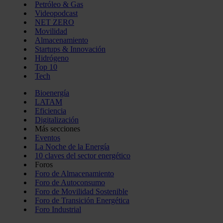
Petróleo & Gas
Videopodcast
NET ZERO
Movilidad
Almacenamiento
Startups & Innovación
Hidrógeno
Top 10
Tech
Bioenergía
LATAM
Eficiencia
Digitalización
Más secciones
Eventos
La Noche de la Energía
10 claves del sector energético
Foros
Foro de Almacenamiento
Foro de Autoconsumo
Foro de Movilidad Sostenible
Foro de Transición Energética
Foro Industrial