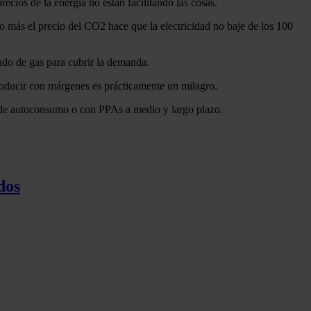
ecios de la energía no están facilitando las cosas.
so más el precio del CO2 hace que la electricidad no baje de los 100
ado de gas para cubrir la demanda.
 producir con márgenes es prácticamente un milagro.
és de autoconsumo o con PPAs a medio y largo plazo.
dos