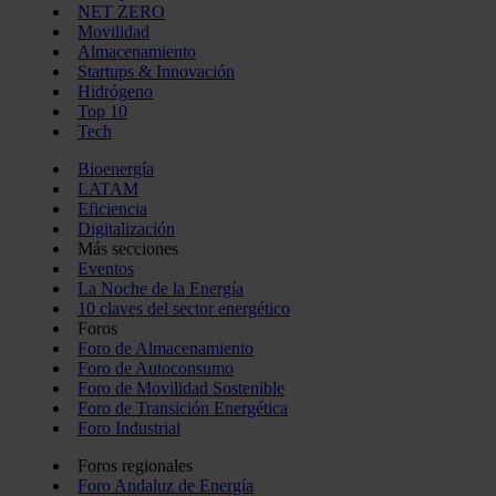
NET ZERO
Movilidad
Almacenamiento
Startups & Innovación
Hidrógeno
Top 10
Tech
Bioenergía
LATAM
Eficiencia
Digitalización
Más secciones
Eventos
La Noche de la Energía
10 claves del sector energético
Foros
Foro de Almacenamiento
Foro de Autoconsumo
Foro de Movilidad Sostenible
Foro de Transición Energética
Foro Industrial
Foros regionales
Foro Andaluz de Energía