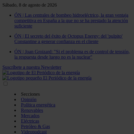
Sábado, 8 de agosto de 2026
ÓN | Las centrales de bombeo hidroeléctrico, la gran ventaja
competitiva en España a la que no se ha prestado la atención
suficiente
ÓN | El secreto del éxito de Octopus Energy: del 'pulpito'
Constantine a generar confianza en el cliente
ÓN | Joan Groizard: "Si el problema es de control de tensión,
la respuesta desde luego no es la nuclear"
Suscríbete a nuestra Newsletter
Secciones
Opinión
Política energética
Renovables
Mercados
Eléctricas
Petróleo & Gas
Videopodcast