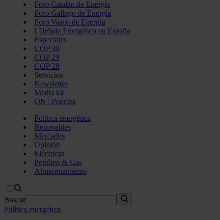
Foro Catalán de Energía
Foro Gallego de Energía
Foro Vasco de Energía
I Debate Energético en España
Especiales
COP 30
COP 29
COP 28
Servicios
Newsletter
Media kit
ON | Podcast
Política energética
Renovables
Mercados
Opinión
Eléctricas
Petróleo & Gas
Almacenamiento
Buscar
Política energética