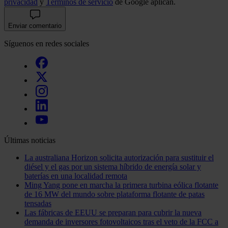
privacidad
y
Términos de servicio
de Google aplican.
Enviar comentario
Síguenos en redes sociales
Últimas noticias
La australiana Horizon solicita autorización para sustituir el
diésel y el gas por un sistema híbrido de energía solar y
baterías en una localidad remota
Ming Yang pone en marcha la primera turbina eólica flotante
de 16 MW del mundo sobre plataforma flotante de patas
tensadas
Las fábricas de EEUU se preparan para cubrir la nueva
demanda de inversores fotovoltaicos tras el veto de la FCC a