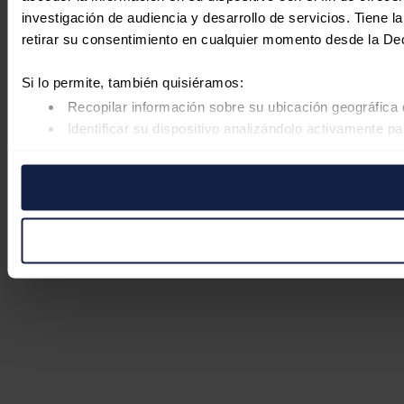
investigación de audiencia y desarrollo de servicios. Tiene 
retirar su consentimiento en cualquier momento desde la De
Si lo permite, también quisiéramos:
Recopilar información sobre su ubicación geográfica 
Identificar su dispositivo analizándolo activamente pa
Obtenga más información sobre cómo se procesan sus datos
retirar su consentimiento en cualquier momento en la Declar
Las cookies de este sitio web se usan para personalizar el co
Además, compartimos información sobre el uso que haga del s
pueden combinarla con otra información que les haya proporc