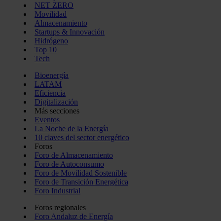
NET ZERO
Movilidad
Almacenamiento
Startups & Innovación
Hidrógeno
Top 10
Tech
Bioenergía
LATAM
Eficiencia
Digitalización
Más secciones
Eventos
La Noche de la Energía
10 claves del sector energético
Foros
Foro de Almacenamiento
Foro de Autoconsumo
Foro de Movilidad Sostenible
Foro de Transición Energética
Foro Industrial
Foros regionales
Foro Andaluz de Energía