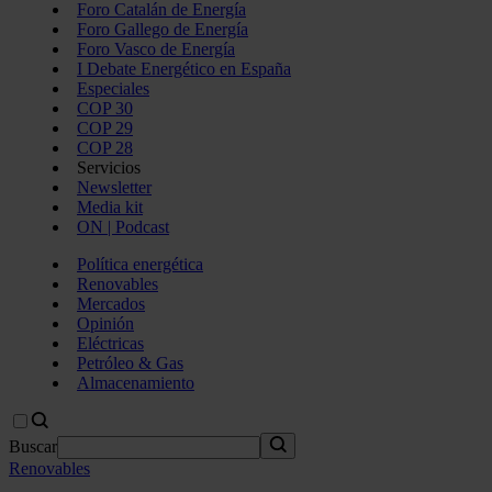
Foro Catalán de Energía
Foro Gallego de Energía
Foro Vasco de Energía
I Debate Energético en España
Especiales
COP 30
COP 29
COP 28
Servicios
Newsletter
Media kit
ON | Podcast
Política energética
Renovables
Mercados
Opinión
Eléctricas
Petróleo & Gas
Almacenamiento
Buscar
Renovables