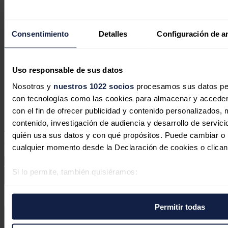
Consentimiento
Detalles
Configuración de a
Australia no alcanzará su objetivo del
82% de energías renovables en 2030
Uso responsable de sus datos
José A. Roca
05/08/2026
Nosotros y
nuestros 1022 socios
procesamos sus datos pers
con tecnologías como las cookies para almacenar y acceder 
No hay comentarios
con el fin de ofrecer publicidad y contenido personalizados, 
Deja tu comentario
contenido, investigación de audiencia y desarrollo de servici
Tu dirección de correo electrónico no será publicada. Todos los
quién usa sus datos y con qué propósitos. Puede cambiar o r
campos son obligatorios
cualquier momento desde la Declaración de cookies o clican
Si lo permite, también quisiéramos:
Recopilar información sobre su ubicación geográfica 
Este sitio web está protegido por reCAPTCHA y la
Política de
varios metros
privacidad
y
Términos de servicio
de Google aplican.
Permitir todas
Identificar su dispositivo analizándolo activamente p
específicas (huellas digitales)
Enviar comentario