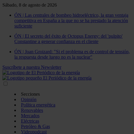
Sábado, 8 de agosto de 2026
ÓN | Las centrales de bombeo hidroeléctrico, la gran ventaja
competitiva en España a la que no se ha prestado la atención
suficiente
ÓN | El secreto del éxito de Octopus Energy: del 'pulpito'
Constantine a generar confianza en el cliente
ÓN | Joan Groizard: "Si el problema es de control de tensión,
la respuesta desde luego no es la nuclear"
Suscríbete a nuestra Newsletter
Secciones
Opinión
Política energética
Renovables
Mercados
Eléctricas
Petróleo & Gas
Videopodcast