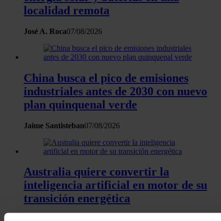
localidad remota
José A. Roca
07/08/2026
China busca el pico de emisiones
industriales antes de 2030 con nuevo
plan quinquenal verde
Jaime Santisteban
07/08/2026
Australia quiere convertir la
inteligencia artificial en motor de su
transición energética
José A. Roca
07/08/2026