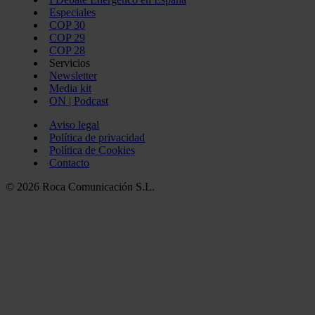
Especiales
COP 30
COP 29
COP 28
Servicios
Newsletter
Media kit
ON | Podcast
Aviso legal
Política de privacidad
Política de Cookies
Contacto
© 2026 Roca Comunicación S.L.