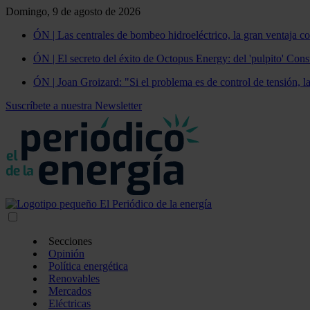
Domingo, 9 de agosto de 2026
ÓN | Las centrales de bombeo hidroeléctrico, la gran ventaja co
ÓN | El secreto del éxito de Octopus Energy: del 'pulpito' Const
ÓN | Joan Groizard: "Si el problema es de control de tensión, l
Suscríbete a nuestra Newsletter
Secciones
Opinión
Política energética
Renovables
Mercados
Eléctricas