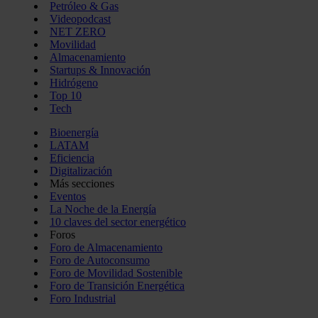
Petróleo & Gas
Videopodcast
NET ZERO
Movilidad
Almacenamiento
Startups & Innovación
Hidrógeno
Top 10
Tech
Bioenergía
LATAM
Eficiencia
Digitalización
Más secciones
Eventos
La Noche de la Energía
10 claves del sector energético
Foros
Foro de Almacenamiento
Foro de Autoconsumo
Foro de Movilidad Sostenible
Foro de Transición Energética
Foro Industrial