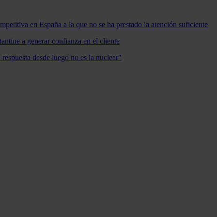
mpetitiva en España a la que no se ha prestado la atención suficiente
antine a generar confianza en el cliente
a respuesta desde luego no es la nuclear"