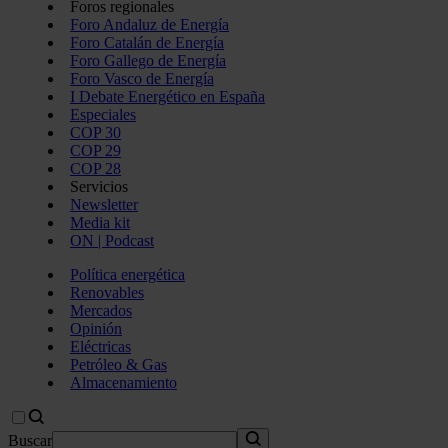
Foros regionales
Foro Andaluz de Energía
Foro Catalán de Energía
Foro Gallego de Energía
Foro Vasco de Energía
I Debate Energético en España
Especiales
COP 30
COP 29
COP 28
Servicios
Newsletter
Media kit
ON | Podcast
Política energética
Renovables
Mercados
Opinión
Eléctricas
Petróleo & Gas
Almacenamiento
Buscar