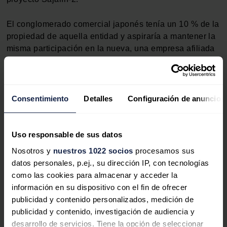
El conglomerado comercial japonés tenía un 10 % de la
propiedad de aquella entidad y aspiraría a mantener la
misma participación en la nueva, una empresa afiliada
a la empresa rusa Gazprom constituida el 5 de agosto
en virtud de un decreto del presidente Vladímir Putin, lo
que en la práctica pone al proyecto bajo control de
Moscú.
Consentimiento
Detalles
Configuración de anuncios
Los otros miembros del consorcio eran la rusa
Gazprom
(50 %), la británica
Shell
(27,5 %) y la
Uso responsable de sus datos
también japonesa
Mitsui
(12,5 %), que confirmó en la
Nosotros y
nuestros 1022 socios
procesamos sus
víspera que su petición de permanencia en la gestión
datos personales, p.ej., su dirección IP, con tecnologías
de la explotación también ha sido aprobado por Rusia.
como las cookies para almacenar y acceder la
información en su dispositivo con el fin de ofrecer
GNL
publicidad y contenido personalizados, medición de
publicidad y contenido, investigación de audiencia y
Shell ya declaró su intención de salir a raíz del conflicto
desarrollo de servicios. Tiene la opción de seleccionar