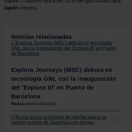
Sajalín-2 supone cerca del 10 % del gas licuado que
Las cookies de este sitio web se usan para personalizar
Japón
importa.
el contenido y los anuncios, ofrecer funciones de redes
sociales y analizar el tráfico. Además, compartimos
información sobre el uso que haga del sitio web con
nuestros partners de redes sociales, publicidad y análisis
Noticias relacionadas
web, quienes pueden combinarla con otra información
que les haya proporcionado o que hayan recopilado a
partir del uso que haya hecho de sus servicios.
Explora Journeys (MSC) debuta en
tecnología GNL con la inauguración
del 'Explora III' en Puerto de
Barcelona
Redacción
02/08/2026