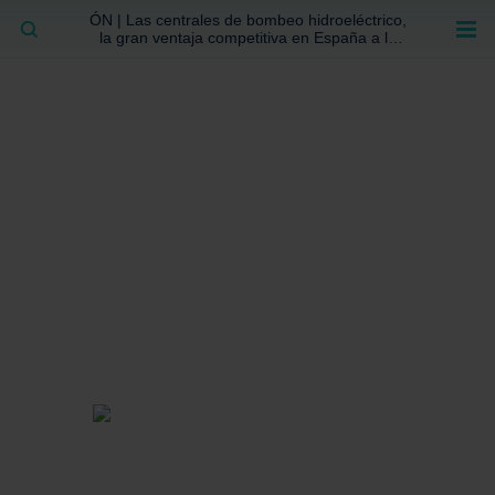
ÓN | Las centrales de bombeo hidroeléctrico,
BUSCAR
la gran ventaja competitiva en España a la
que no se ha prestado la atención suficiente